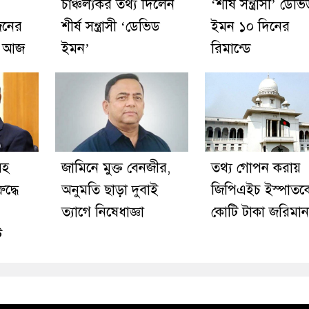
চাঞ্চল্যকর তথ্য দিলেন
‘শীর্ষ সন্ত্রাসী’ ডেভ
নের
শীর্ষ সন্ত্রাসী ‘ডেভিড
ইমন ১০ দিনের
রু আজ
ইমন’
রিমান্ডে
সহ
জামিনে মুক্ত বেনজীর,
তথ্য গোপন করায়
দ্ধে
অনুমতি ছাড়া দুবাই
জিপিএইচ ইস্পাতক
ত্যাগে নিষেধাজ্ঞা
কোটি টাকা জরিমান
ট