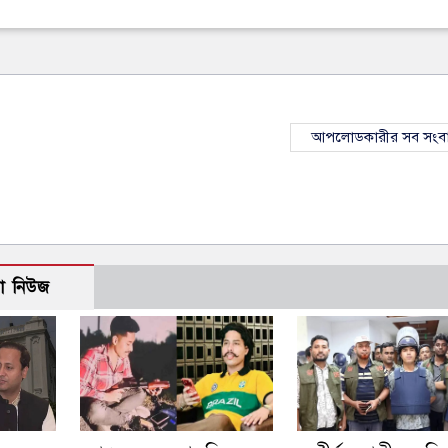
আপলোডকারীর সব সংব
ো নিউজ