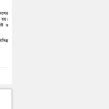
দেশের
রা হয়।
নষ্ট ও
ভিন্ন