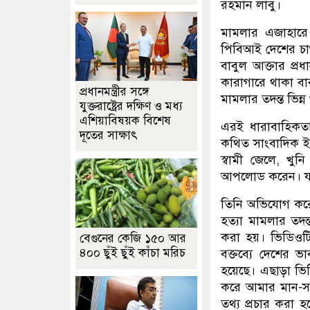
রহমান লাবু।
মামলার এজাহারে 
পিবিআই দেশের চাঞ
বাবুল আক্তার প্র
কারাগারে থাকা বা
প্রধানমন্ত্রীর সঙ্গে
মামলার তদন্ত ভিন্ন 
যুক্তরাষ্ট্রের দক্ষিণ ও মধ্য
এশিয়াবিষয়ক বিশেষ
এরই ধারাবাহিকতায়
দূতের সাক্ষাৎ
কথিত সাংবাদিক ইলি
স্বামী জেলে, খুন
আপলোড করেন। যা স
তিনি অভিযোগ করে 
হত্যা মামলার তদন্ত
করা হয়। ভিডিওটি
বেগুনের কেজি ১৫০ আর
৪০০ ছুঁই ছুঁই কাঁচা মরিচ
বক্তব্যে দেশের ভা
হয়েছে। এছাড়া ভিড
করে আমার মান-সম্মা
তথ্য প্রচার করা 