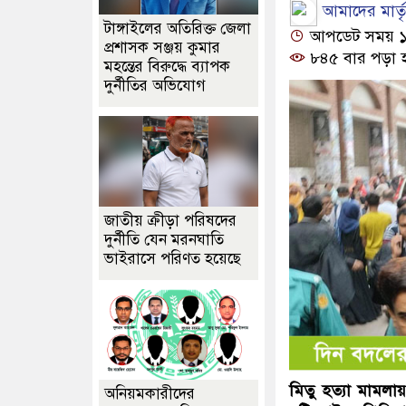
আমাদের মার্তৃভ
টাঙ্গাইলের অতিরিক্ত জেলা
আপডেট সময় ১০:৫
প্রশাসক সঞ্জয় কুমার
৮৪৫ বার পড়া 
মহন্তের বিরুদ্ধে ব্যাপক
দুর্নীতির অভিযোগ
জাতীয় ক্রীড়া পরিষদের
দুর্নীতি যেন মরনঘাতি
ভাইরাসে পরিণত হয়েছে
মিতু হত্যা মামলা
অনিয়মকারীদের