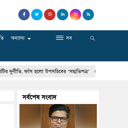
তি
অন্যান্য
সব
ীতি, ফাঁস হলো উপসচিবের ‘সম্মতিপত্র’
হাছান মাহমুদ-নওফেলসহ
সর্বশেষ সংবাদ