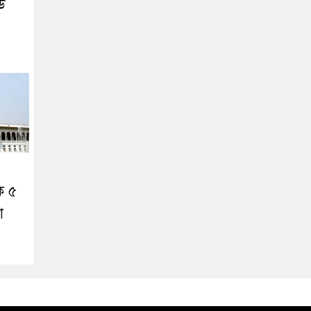
িড
ে ৫
া