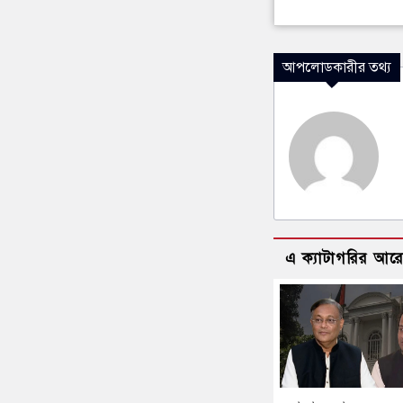
আপলোডকারীর তথ্য
এ ক্যাটাগরির আর