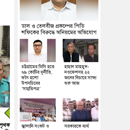
ডাল ও তেলবীজ প্রকল্পের পিডি
শফিকের বিরুদ্ধে অনিয়মের অভিযোগ
চট্টগ্রামের ডিসি হতে
হাছান মাহমুদ-
৬৯ কোটির দুর্নীতি,
নওফেলসহ ২২
ফাঁস হলো
জনের বিচারে সাক্ষ্য
উপসচিবের
শুরু আজ
‘সম্মতিপত্র’
 পৃথক
জ্বালানি সংকট ও
সরকারকে ব্যর্থ