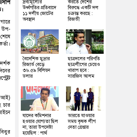
দ্রব্যমূল্যের
করতে দেশের
 এসপি
ঊর্ধ্বগতির প্রতিবাদে
বিরুদ্ধে একটি দল
ত।
১১ দলীয় জোটের
চক্রান্ত করছে :
অবস্থান
রিজভী
াগারে
র উপ-
 শেষে
র্তা।
বৈদেশিক মুদ্রার
ছাত্রদলের পরিণতি
দর্শক
রিজার্ভ বেড়ে
ছাত্রলীগের চেয়েও
৩৬.৫৯ বিলিয়ন
খারাপ হবে :
দিনের
ডলার
সারজিস আলম
ট্রেট
বিআই)
হ চার
 আইনে
যাদের কমিশনার
ভারতে যাওয়ার
হওয়ার যোগ্যতা ছিল
সময় কৃষক লীগ
না, তারা উপদেষ্টা
নেতা গ্রেপ্তার
বিবুর
হয়েছিল : পার্থ