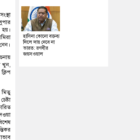
ংস্থা
সুপার
া হয়।
হাসিনা কোনো বক্তব্য
ামিরা
দিলে দায় নেবে না
 নেন।
ভারত: রণধীর
জয়সওয়াল
োচনায়
 খুন,
ক্লিপ
 মিতু
েষ্টা
চারিত
দেওয়া
বিশেষ
্তিকর
নোভাব