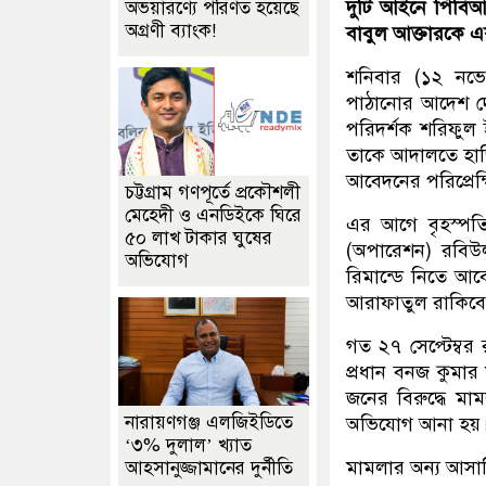
দুটি আইনে পিবিআ
অভয়ারণ্যে পরিণত হয়েছে
অগ্রণী ব্যাংক!
বাবুল আক্তারকে 
শনিবার (১২ নভেম্
পাঠানোর আদেশ দেন
পরিদর্শক শরিফুল 
তাকে আদালতে হাজ
আবেদনের পরিপ্রেক
চট্টগ্রাম গণপূর্তে প্রকৌশলী
মেহেদী ও এনডিইকে ঘিরে
এর আগে বৃহস্পতিব
৫০ লাখ টাকার ঘুষের
(অপারেশন) রবিউল
অভিযোগ
রিমান্ডে নিতে আবে
আরাফাতুল রাকিবে
গত ২৭ সেপ্টেম্বর
প্রধান বনজ কুমার
জনের বিরুদ্ধে ম
নারায়ণগঞ্জ এলজিইডিতে
অভিযোগ আনা হয়
‘৩% দুলাল’ খ্যাত
মামলার অন্য আসাম
আহসানুজ্জামানের দুর্নীতি