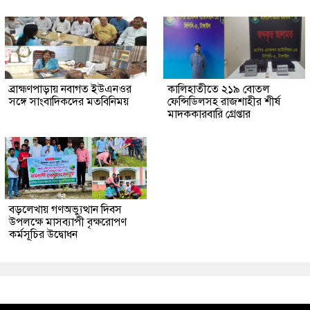
ব্রাহ্মণপাড়ায় নবাগত ইউএনওর
কালিহাতীতে ২১৯ বোতল
সঙ্গে সাংবাদিকদের মতবিনিময়
ফেন্সিডিলসহ রাজশাহীর শীর্ষ
মাদককারবারি গ্রেপ্তার
বড়লেখায় গণঅভ্যুত্থান দিবস
উপলক্ষে মাসব্যাপী বৃক্ষরোপণ
কর্মসূচির উদ্বোধন