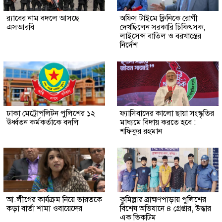
র‍্যাবের নাম বদলে আসছে
অফিস টাইমে ক্লিনিকে রোগী
এসআরবি
দেখছিলেন সরকারি চিকিৎসক,
লাইসেন্স বাতিল ও বরখাস্তের
নির্দেশ
ঢাকা মেট্রোপলিটন পুলিশের ১২
ফ্যাসিবাদের কালো ছায়া সংস্কৃতির
ঊর্ধ্বতন কর্মকর্তাকে বদলি
মাধ্যমে বিদায় করতে হবে :
শফিকুর রহমান
আ.লীগের কার্যক্রম নিয়ে ভারতকে
কুমিল্লার ব্রাহ্মণপাড়ায় পুলিশের
কড়া বার্তা শামা ওবায়েদের
বিশেষ অভিযানে ৪ গ্রেপ্তার, উদ্ধার
এক ভিকটিম