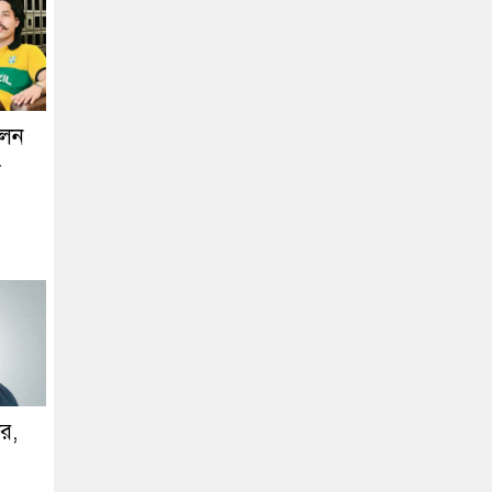
লেন
ড
ীর,