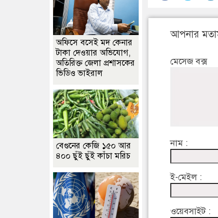
আপনার মতা
অফিসে বসেই মদ কেনার
টাকা দেওয়ার অভিযোগ,
মেসেজ বক্স
অতিরিক্ত জেলা প্রশাসকের
ভিডিও ভাইরাল
নাম :
বেগুনের কেজি ১৫০ আর
৪০০ ছুঁই ছুঁই কাঁচা মরিচ
ই-মেইল :
ওয়েবসাইট :