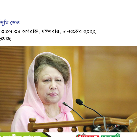
ূমি ডেস্ক :
০৭:৩৪ অপরাহ্ন, মঙ্গলবার, ৮ নভেম্বর ২০২২
হয়েছে