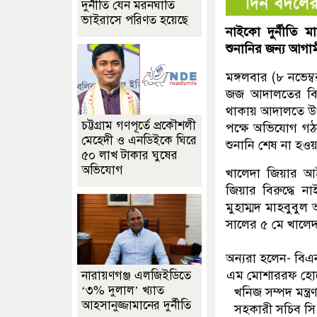
দুর্নীতি যেন মরনঘাতি
ভাইরাসে পরিণত হয়েছে
নাইকো দুর্নীতি 
শুনানির জন্য আগা
মঙ্গলবার (৮ নভেম্ব
জজ আদালতের বিচা
থাকায় আদালতে উপ
চট্টগ্রাম গণপূর্তে প্রকৌশলী
পক্ষে অভিযোগ গঠ
মেহেদী ও এনডিইকে ঘিরে
শুনানি শেষ না হও
৫০ লাখ টাকার ঘুষের
অভিযোগ
খালেদা জিয়ার আই
জিয়ার বিরুদ্ধে 
মুহাম্মদ মাহবুবু
সালের ৫ মে খালেদ
অন্যরা হলেন- বিএন
এম মোশাররফ হোসেন,
নারায়ণগঞ্জ এলজিইডিতে
‘৩% দুলাল’ খ্যাত
খনিজ সম্পদ মন্ত
আহসানুজ্জামানের দুর্নীতি
সহকারী সচিব সি