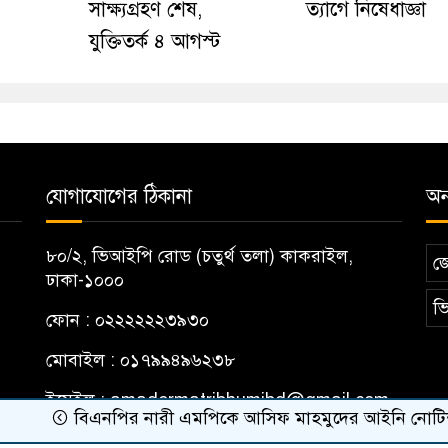
সাক্ষ্যগ্রহণ শেষ,
ত্যাগে নিষেধাজ্ঞা
যুক্তিতর্ক ৪ আগস্ট
যোগাযোগের ঠিকানা
অন্
৮০/২, ভিআইপি রোড (চতুর্থ তলা) কাকরাইল,
জ
ঢাকা-১০০০
ভি
ফোন : ০২২২২২২৩৯৩০
মোবাইল : ০১৭৯৯৪৯৬২৩৮
ইমেইল :
amadermatribhumibd@gmail.com
বিএনপির নারী এমপিকে আসিফ মাহমুদের আইনি নোটিশ
র‍