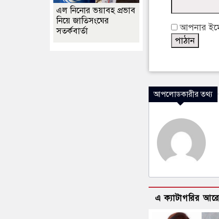
এল নিনোর ভয়াবহ প্রভাব
নিয়ে জাতিসংঘের
আপনার ইমেইল
সতর্কবার্তা
আপলোডকারীর তথ্য
এ ক্যাটাগরির আর