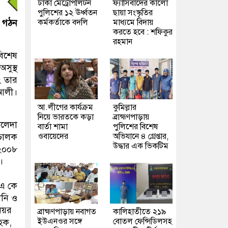
ঢাকা মেট্রোপলিটন
ফ্যাসিবাদের কালো
পুলিশের ১২ ঊর্ধ্বতন
ছায়া সংস্কৃতির
কর্মকর্তাকে বদলি
মাধ্যমে বিদায়
গ গঠন
করতে হবে : শফিকুর
রহমান
বিশেষ
সুস্থ
ং তার
 আলী।
আ.লীগের কার্যক্রম
কুমিল্লার
নিয়ে ভারতকে কড়া
ব্রাহ্মণপাড়ায়
ালেদা
বার্তা শামা
পুলিশের বিশেষ
ওবায়েদের
অভিযানে ৪ গ্রেপ্তার,
িচালক
উদ্ধার এক ভিকটিম
 ২০০৮
।
 এ কে
ানি ও
নিয়র
ব্রাহ্মণপাড়ায় নবাগত
কালিহাতীতে ২১৯
ইউএনওর সঙ্গে
বোতল ফেন্সিডিলসহ
হক,