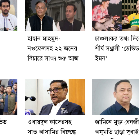
হাছান মাহমুদ-
চাঞ্চল্যকর তথ্য দি
নওফেলসহ ২২ জনের
শীর্ষ সন্ত্রাসী ‘ডেভি
বিচারে সাক্ষ্য শুরু আজ
ইমন’
েভিড
ওবায়দুল কাদেরসহ
জামিনে মুক্ত বেনজ
সাত আসামির বিরুদ্ধে
অনুমতি ছাড়া দুবাই