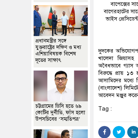
বাপেক্সের স
বাগেরহাটের সা
ভাইস প্রেসিডে
প্রধানমন্ত্রীর সঙ্গে
যুক্তরাষ্ট্রের দক্ষিণ ও মধ্য
দুদকের অভিযোগপ
এশিয়াবিষয়ক বিশেষ
খালেদা জিয়াসহ 
দূতের সাক্ষাৎ
অবৈধভাবে গ্যাস 
বিরুদ্ধে প্রায় ১
আসামিদের মধ্যে 
(বাংলাদেশ) লিমিট
আবেদন মঞ্জুর কর
চট্টগ্রামের ডিসি হতে ৬৯
Tag :
কোটির দুর্নীতি, ফাঁস হলো
উপসচিবের ‘সম্মতিপত্র’