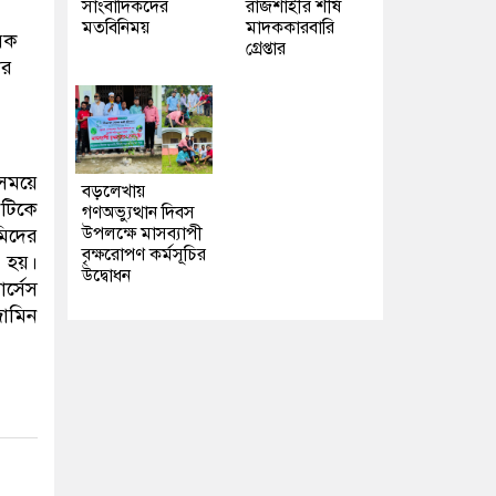
সাংবাদিকদের
রাজশাহীর শীর্ষ
মতবিনিময়
মাদককারবারি
য়ক
গ্রেপ্তার
ার
সময়ে
বড়লেখায়
টিকে
গণঅভ্যুত্থান দিবস
উপলক্ষে মাসব্যাপী
মিদের
বৃক্ষরোপণ কর্মসূচির
া হয়।
উদ্বোধন
র্সেস
জামিন