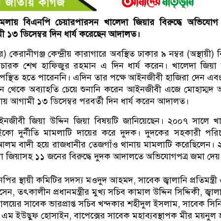
মামলায় বিএনপি চেয়ারপারসন খালেদা জিয়ার বিরুদ্ধে অভিযো
মী ১৩ ডিসেম্বর দিন ধার্য করেছেন আদালত।
র) কেরানীগঞ্জ কেন্দ্রীয় কারাগারে অবস্থিত ঢাকার ৯ নম্বর (অস্থায়ী) 
রক শেখ হাফিজুর রহমান এ দিন ধার্য করেন। খালেদা জিয়া অ
স্থিত হতে পারেননি। এদিন তার পক্ষে আইনজীবী হাজিরা দেন এব
ন থেকে অব্যাহতি চেয়ে শুনানি করেন আইনজীবী এজে মোহাম্মদ
য়ায় আগামী ১৩ ডিসেম্বর পরবর্তী দিন ধার্য করেন আদালত।
নজীবী জিয়া উদ্দিন জিয়া বিষয়টি জানিয়েছেন। ২০০৭ সালে খ
নাইকো দুর্নীতি মামলাটি দায়ের করে দুদক। দুদকের সহকারী পর
ল আলম বাদী হয়ে রাজধানীর তেজগাঁও থানায় মামলাটি করেছিলেন।
া জিয়াসহ ১১ জনের বিরুদ্ধে দুদক আদালতে অভিযোগপত্র জমা দেয়
পির স্থায়ী কমিটির সদস্য মওদুদ আহমদ, সাবেক জ্বালানি প্রতিমন্ত্রী
 তৎকালীন প্রধানমন্ত্রীর মুখ্য সচিব কামাল উদ্দিন সিদ্দিকী, জ্বাল
্রণালয়ের সাবেক ভারপ্রাপ্ত সচিব খন্দকার শহীদুল ইসলাম, সাবেক সি
 এম ইউছুফ হোসাইন, বাপেক্সের সাবেক মহাব্যবস্থাপক মীর ময়নুল 