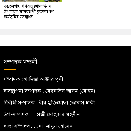
বড়লেখায় গণঅভ্যুত্থান দিবস
উপলক্ষে মাসব্যাপী বৃক্ষরোপণ
কর্মসূচির উদ্বোধন
সম্পাদক মন্ডলী
সম্পাদক : খাদিজা আক্তার পূর্ণী
ব্যবস্থাপনা সম্পাদক : মেছমাউল আলম (মোহন)
নির্বাহী সম্পাদক : বীর মুক্তিযোদ্ধা জোনাস ঢাকী
উপ-সম্পাদক.... হাজী মোহাম্মদ মহসীন
বার্তা সম্পাদক... মো: মামুন হোসেন