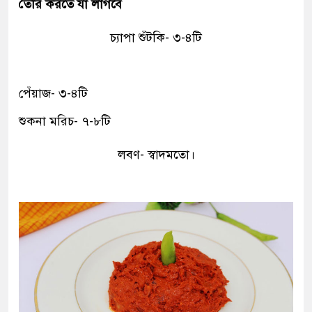
তৈরি করতে যা লাগবে
চ্যাপা শুঁটকি- ৩-৪টি
পেঁয়াজ- ৩-৪টি
শুকনা মরিচ- ৭-৮টি
লবণ- স্বাদমতো।