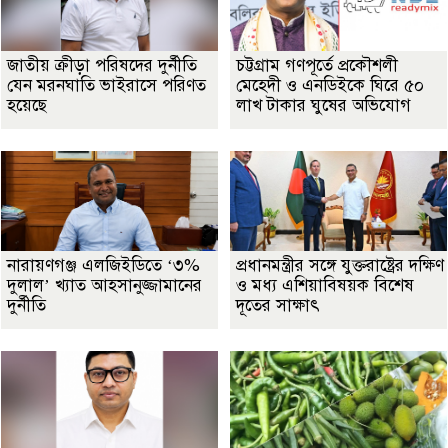
জাতীয় ক্রীড়া পরিষদের দুর্নীতি
চট্টগ্রাম গণপূর্তে প্রকৌশলী
যেন মরনঘাতি ভাইরাসে পরিণত
মেহেদী ও এনডিইকে ঘিরে ৫০
হয়েছে
লাখ টাকার ঘুষের অভিযোগ
নারায়ণগঞ্জ এলজিইডিতে ‘৩%
প্রধানমন্ত্রীর সঙ্গে যুক্তরাষ্ট্রের দক্ষিণ
দুলাল’ খ্যাত আহসানুজ্জামানের
ও মধ্য এশিয়াবিষয়ক বিশেষ
দুর্নীতি
দূতের সাক্ষাৎ