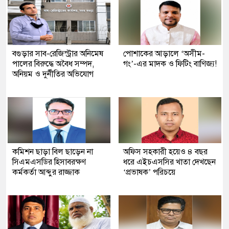
বগুড়ার সাব-রেজিস্ট্রার অনিমেষ
পোশাকের আড়ালে ‘অসীম-
পালের বিরুদ্ধে অবৈধ সম্পদ,
গং’-এর মাদক ও ফিটিং বাণিজ্য!
অনিয়ম ও দুর্নীতির অভিযোগ
কমিশন ছাড়া বিল ছাড়েন না
অফিস সহকারী হয়েও ৪ বছর
সিএমএসডির হিসাবরক্ষণ
ধরে এইচএসসির খাতা দেখছেন
কর্মকর্তা আব্দুর রাজ্জাক
‘প্রভাষক’ পরিচয়ে