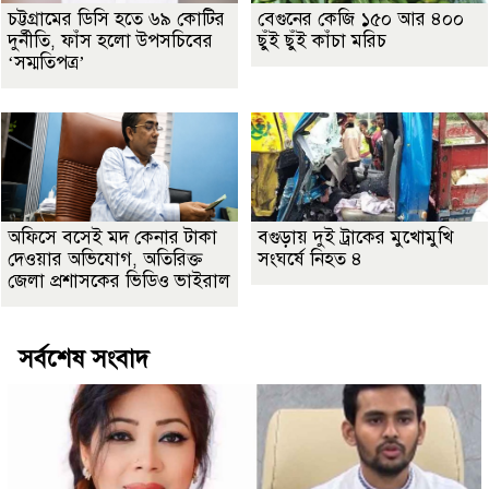
চট্টগ্রামের ডিসি হতে ৬৯ কোটির
বেগুনের কেজি ১৫০ আর ৪০০
দুর্নীতি, ফাঁস হলো উপসচিবের
ছুঁই ছুঁই কাঁচা মরিচ
‘সম্মতিপত্র’
অফিসে বসেই মদ কেনার টাকা
বগুড়ায় দুই ট্রাকের মুখোমুখি
দেওয়ার অভিযোগ, অতিরিক্ত
সংঘর্ষে নিহত ৪
জেলা প্রশাসকের ভিডিও ভাইরাল
সর্বশেষ সংবাদ