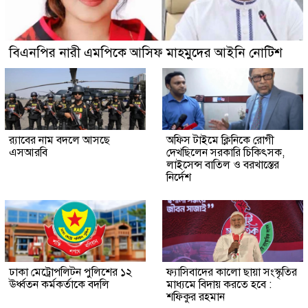
বিএনপির নারী এমপিকে আসিফ মাহমুদের আইনি নোটিশ
র‍্যাবের নাম বদলে আসছে
অফিস টাইমে ক্লিনিকে রোগী
এসআরবি
দেখছিলেন সরকারি চিকিৎসক,
লাইসেন্স বাতিল ও বরখাস্তের
নির্দেশ
ঢাকা মেট্রোপলিটন পুলিশের ১২
ফ্যাসিবাদের কালো ছায়া সংস্কৃতির
ঊর্ধ্বতন কর্মকর্তাকে বদলি
মাধ্যমে বিদায় করতে হবে :
শফিকুর রহমান