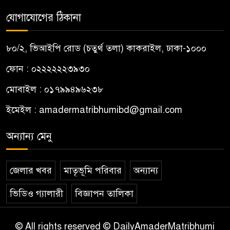
যোগাযোগের ঠিকানা
৮০/২, ভিআইপি রোড (চতুর্থ তলা) কাকরাইল, ঢাকা-১০০০
ফোন : ০২২২২২২৩৯৩০
মোবাইল : ০১৭৯৯৪৯৬২৩৮
ইমেইল :
amadermatribhumibd@gmail.com
অন্যান্য মেনু
জেলার খবর
মাতৃভূমি পরিবার
অন্যান্য
ভিডিও গ্যালারী
বিজ্ঞাপন তালিকা
© All rights reserved © DailyAmaderMatribhumi