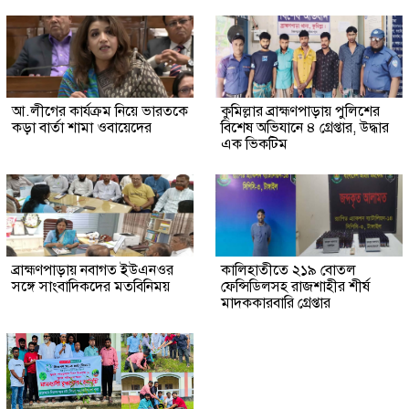
আ.লীগের কার্যক্রম নিয়ে ভারতকে
কুমিল্লার ব্রাহ্মণপাড়ায় পুলিশের
কড়া বার্তা শামা ওবায়েদের
বিশেষ অভিযানে ৪ গ্রেপ্তার, উদ্ধার
এক ভিকটিম
ব্রাহ্মণপাড়ায় নবাগত ইউএনওর
কালিহাতীতে ২১৯ বোতল
সঙ্গে সাংবাদিকদের মতবিনিময়
ফেন্সিডিলসহ রাজশাহীর শীর্ষ
মাদককারবারি গ্রেপ্তার