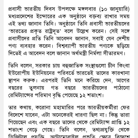
প্রবাসী ভারতীয় দিবস উপলক্ষে মঙ্গলবার (১০ জানুয়ারি)
মধ্যপ্রদেশের ইন্দোরের এক অনুষ্ঠানে বক্তব্য রাখার সময়
এই তথ্য জানান তিনি। অনুষ্ঠানে তিনি প্রবাসী ভারতীয়দের
‘ভারতের প্রকৃত রাষ্ট্রদূত’ বলে উল্লেখ করেন। সেই সঙ্গে
প্রবাসীদের প্রতি তিনি আবেদন জানান, সবাই যেন দেশীয়
পণ্য ব্যবহার করেন। বিশ্বব্যাপী ভারতীয় পণ্যকে ছড়িয়ে
দিতেই এ আবেদন বলে জানান অর্থমন্ত্রী নির্মলা সীতারমণ।
তিনি বলেন, সরকার চায় বহুজাতিক সংস্থাগুলো চীন কিংবা
ইউরোপীয় ইউনিয়নের পরিবর্তে ভারতেই তাদের কারখানা
স্থাপন করুক। এরপরই তিনি মনে করিয়ে দেন, আগের
বছরের তুলনায় গত বছরে ভারতীয়দের পাঠানো
রেমিট্যান্সের পরিমাণ বৃদ্ধি পেয়েছে ১২ শতাংশ।
তার কথায়, করোনা মহামারির পরে ভারতীয়কর্মীরা ফের
বিদেশে যাবেন, এটা অনেকেরই ধারণা ছিল না। কিন্তু তারা
গিয়েছেন এবং এক বছরে তাদের থেকে রেমিট্যান্স প্রাপ্তি ১২
শতাংশ বেড়ে গেছে। তিনি বলেন, তথ্যপ্রযুক্তি থেকে
ডিজিটাল প্রযুক্তি, অটোমোবাইল প্রভৃতি ক্ষেত্রে বিদেশে