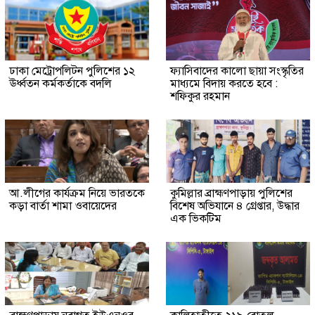
ঢাকা মেট্রোপলিটন পুলিশের ১২
ফ্যাসিবাদের কালো ছায়া সংস্কৃতির
ঊর্ধ্বতন কর্মকর্তাকে বদলি
মাধ্যমে বিদায় করতে হবে :
শফিকুর রহমান
আ.লীগের কার্যক্রম নিয়ে ভারতকে
কুমিল্লার ব্রাহ্মণপাড়ায় পুলিশের
কড়া বার্তা শামা ওবায়েদের
বিশেষ অভিযানে ৪ গ্রেপ্তার, উদ্ধার
এক ভিকটিম