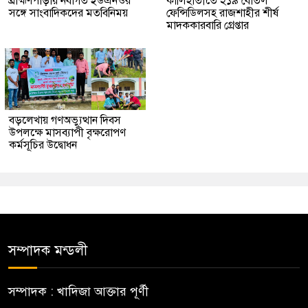
ব্রাহ্মণপাড়ায় নবাগত ইউএনওর
কালিহাতীতে ২১৯ বোতল
সঙ্গে সাংবাদিকদের মতবিনিময়
ফেন্সিডিলসহ রাজশাহীর শীর্ষ
মাদককারবারি গ্রেপ্তার
বড়লেখায় গণঅভ্যুত্থান দিবস
উপলক্ষে মাসব্যাপী বৃক্ষরোপণ
কর্মসূচির উদ্বোধন
সম্পাদক মন্ডলী
সম্পাদক : খাদিজা আক্তার পূর্ণী