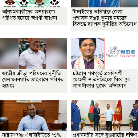
অনিয়মকারীদের অভয়ারণ্যে
টাঙ্গাইলের অতিরিক্ত জেলা
পরিণত হয়েছে অগ্রণী ব্যাংক!
প্রশাসক সঞ্জয় কুমার মহন্তের
বিরুদ্ধে ব্যাপক দুর্নীতির অভিযোগ
জাতীয় ক্রীড়া পরিষদের দুর্নীতি
চট্টগ্রাম গণপূর্তে প্রকৌশলী
যেন মরনঘাতি ভাইরাসে পরিণত
মেহেদী ও এনডিইকে ঘিরে ৫০
হয়েছে
লাখ টাকার ঘুষের অভিযোগ
নারায়ণগঞ্জ এলজিইডিতে ‘৩%
প্রধানমন্ত্রীর সঙ্গে যুক্তরাষ্ট্রের দক্ষিণ