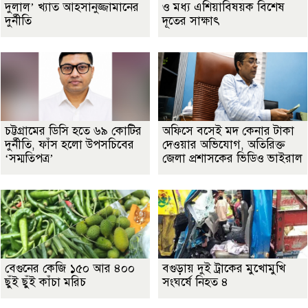
দুলাল’ খ্যাত আহসানুজ্জামানের
ও মধ্য এশিয়াবিষয়ক বিশেষ
দুর্নীতি
দূতের সাক্ষাৎ
চট্টগ্রামের ডিসি হতে ৬৯ কোটির
অফিসে বসেই মদ কেনার টাকা
দুর্নীতি, ফাঁস হলো উপসচিবের
দেওয়ার অভিযোগ, অতিরিক্ত
‘সম্মতিপত্র’
জেলা প্রশাসকের ভিডিও ভাইরাল
বেগুনের কেজি ১৫০ আর ৪০০
বগুড়ায় দুই ট্রাকের মুখোমুখি
ছুঁই ছুঁই কাঁচা মরিচ
সংঘর্ষে নিহত ৪