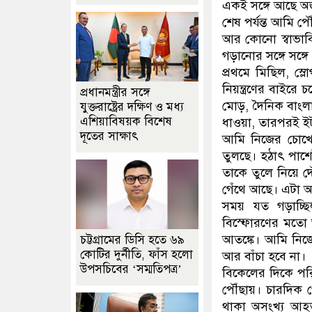
একই সঙ্গে আছে অজ
শেষ পর্যন্ত আমি পৌ
আর কোনো স্বাভাবি
গড়ানোর সঙ্গে সঙ্গে
প্রথমে মিছিল, স্ল
নিয়ন্ত্রণের বাইরে
প্রধানমন্ত্রীর সঙ্গে
মোড়, দৈনিক বাংলা
যুক্তরাষ্ট্রের দক্ষিণ ও মধ্য
এশিয়াবিষয়ক বিশেষ
ধাওয়া, তারপরই ইট-
দূতের সাক্ষাৎ
আমি নিজের চোখে 
তুলছে। হঠাৎ পাশে
তাকে তুলে নিয়ে 
গেঁথে আছে। এটা 
সময় যত গড়াচ্ছি
বিস্ফোরণের মতো 
আতঙ্কে। আমি নিজ
চট্টগ্রামের ডিসি হতে ৬৯
কোটির দুর্নীতি, ফাঁস হলো
আর বাঁচা হবে না।
উপসচিবের ‘সম্মতিপত্র’
বিকেলের দিকে পরি
পৌঁছায়। চারদিক থ
থাকা অসংখ্য আহ