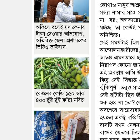
কোথাও মানুষ আশ্
সন্ধ্যা নামার সঙ
না। বরং অন্ধকারে
অফিসে বসেই মদ কেনার
ঘটছে, তা কেউই 
টাকা দেওয়ার অভিযোগ,
অনিশ্চিত।
অতিরিক্ত জেলা প্রশাসকের
সেই সময়টাই ছিল
ভিডিও ভাইরাল
আন্দোলনকারীদের, 
আতঙ্ক এমনভাবে ছড়
নিরাপদ কোনো জা
এই অবস্থায় আমি উ
কিন্তু সেই সিদ্
ঝুঁকিপূর্ণ। তবুও 
বেগুনের কেজি ১৫০ আর
সেই হাঁটাটা ছিল 
৪০০ ছুঁই ছুঁই কাঁচা মরিচ
শুরু হবে না তো? 
অবশেষে সায়েদাবা
হয়তো একটু স্বস্তি
বাসটি যখন মেঘনা ব
বাসের ভেতরে চি