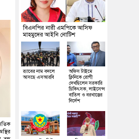
বিএনপির নারী এমপিকে আসিফ
মাহমুদের আইনি নোটিশ
র‍্যাবের নাম বদলে
অফিস টাইমে
আসছে এসআরবি
ক্লিনিকে রোগী
দেখছিলেন সরকারি
চিকিৎসক, লাইসেন্স
বাতিল ও বরখাস্তের
নির্দেশ
ৈতিক
স্থির