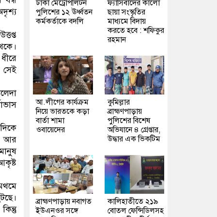
 বন্ধ
ঢাকা মেট্রোপলিটন
ফ্যাসিবাদের কালো
ৃশ্য
পুলিশের ১২ ঊর্ধ্বতন
ছায়া সংস্কৃতির
কর্মকর্তাকে বদলি
মাধ্যমে বিদায়
করতে হবে : শফিকুর
্তপ্ত
রহমান
েকে।
 ধীরে
ন সেই
ালেদা
আ.লীগের কার্যক্রম
কুমিল্লার
বাভাস
নিয়ে ভারতকে কড়া
ব্রাহ্মণপাড়ায়
বার্তা শামা
পুলিশের বিশেষ
রদিকে
ওবায়েদের
অভিযানে ৪ গ্রেপ্তার,
উদ্ধার এক ভিকটিম
পর আর
মানুষ
কৃষ্ট
থমথমে
ুটছে।
ব্রাহ্মণপাড়ায় নবাগত
কালিহাতীতে ২১৯
িন্তু
ইউএনওর সঙ্গে
বোতল ফেন্সিডিলসহ