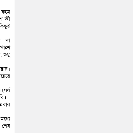
া কমে
শে কী
িছুই
া—না
রপাশে
 শুধু
ওয়ার।
বচেয়ে
ংঘর্ষ
বি।
—এবার
মধ্যে
 শেষ