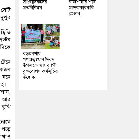
সাংবাদিকদের
রাজশাহীর শীর্ষ
মতবিনিময়
মাদককারবারি
 সেটি
গ্রেপ্তার
দুপুর
্থিতি
পল্টন
যদিকে
বড়লেখায়
গণঅভ্যুত্থান দিবস
 টেনে
উপলক্ষে মাসব্যাপী
য়েকজন
বৃক্ষরোপণ কর্মসূচির
র মনে
উদ্বোধন
াই।
গান,
য়া আর
 বুঝি
 চরমে
ে পড়ে
োথাও