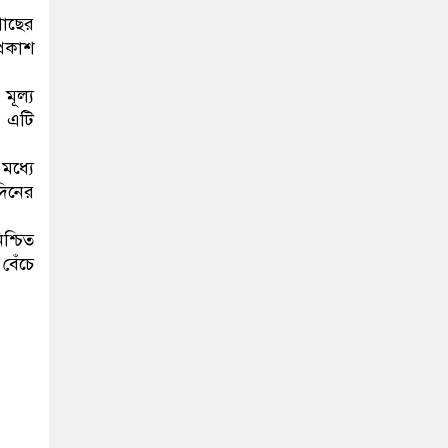
গাছের
প্রকাশ
মূল্য
; এটি
ধ্যে
দিনের
শ্চিত
বেঁচে