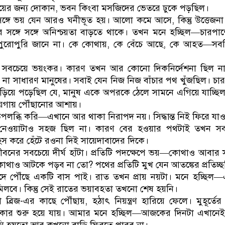
রয়ের জন্য দোকান, ভবন কিংবা মসজিদের ভেতরে ঢুকে পড়ছিল।
্গে সঙ্গে ভয় যেন আরও ঘনীভূত হয়। আলো কমে আসে, কিন্তু উত্তেজন
র সঙ্গে সঙ্গে অনিশ্চয়তা বাড়তে থাকে। তখন মনে হচ্ছিল—চারপা
পুরোপুরি জানে না। কে কোথায়, কে বেঁচে আছে, কে আহত—সবক
 সবচেয়ে ভয়ংকর। কারণ তখন আর কোনো দিকনির্দেশনা ছিল ন
না সাধারণ মানুষের। সবাই যেন নিজ নিজ বাঁচার পথ খুঁজছিল। চা
িয়ে পড়েছিল যে, মানুষ একে অপরকে ঠেলে সামনে এগিয়ে যাচ্ছিল,
য়গায় পৌঁছানোর আশায়।
পলব্ধি করি—এখানে আর থাকা নিরাপদ নয়। সিদ্ধান্ত নিই ফিরে যা
ধান্ত নেওয়াটাও সহজ ছিল না। কারণ বের হওয়ার পথটাই তখন স
সাহস করে হেঁটে রওনা দিই সায়েদাবাদের দিকে।
জীবনের সবচেয়ে দীর্ঘ হাঁটা। প্রতিটি পদক্ষেপে ভয়—কোথাও আবার স
কোথাও আটকে পড়ব না তো? পথের প্রতিটি মুখ যেন আতঙ্কের প্রতিচ্ছ
দে পৌঁছে একটি বাস পাই। রাত তখন প্রায় নয়টা। মনে হচ্ছিল
 মিলবে। কিন্তু সেই রাতের ভয়াবহতা তখনো শেষ হয়নি।
্রিজ-এর কাছে পৌঁছায়, হঠাৎ নিয়ন্ত্রণ হারিয়ে ফেলে। মুহূর্তের 
ৎকার শুরু হয়ে যায়। আমার মনে হচ্ছিল—আজকের দিনটা এখানেই