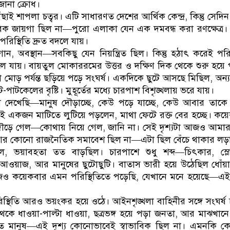
ানা ক্রোধ।
ঁছাই শাপলা চত্বর। এটি সাধারণত দেশের আর্থিক কেন্দ্র, কিন্তু সেদিন
ক জায়গা ছিল না—পুরো এলাকা যেন এক দমবন্ধ করা রণক্ষেত্র। 
 পরিস্থিতি দ্রুত বদলে যায়।
োগান, অবস্থান—সবকিছু যেন নিয়ন্ত্রিত ছিল। কিন্তু হঠাৎ করেই পরিস
 চলে যায়। বায়তুল মোকাররমের উত্তর ও দক্ষিণ দিক থেকে শুরু হয়ে 
 মোড় পর্যন্ত ছড়িয়ে পড়ে সংঘর্ষ। একদিকে ছুটে আসছে মিছিল, অন্
পাটকেলের বৃষ্টি। মুহূর্তের মধ্যে চারপাশ বিশৃঙ্খলায় ভরে যায়।
দেখেছি—মানুষ দৌড়াচ্ছে, কেউ পড়ে যাচ্ছে, কেউ আবার তাকে
ই একজন মাটিতে লুটিয়ে পড়লেন, মাথা ফেটে রক্ত বের হচ্ছে। ক
দৌড়ে গেল—কোথায় নিয়ে গেল, জানি না। সেই দৃশ্যটা আজও আমা
আর কোনো রাজনৈতিক সমাবেশ ছিল না—এটা ছিল বেঁচে থাকার লড়
ল, ভয়াবহতা তত বাড়ছিল। চারপাশে শুধু শব্দ—চিৎকার, স্লো
আওয়াজ, আর মানুষের ছুটোছুটি। বাতাস ভারী হয়ে উঠেছিল ধোঁ
েও কয়েকবার এমন পরিস্থিতিতে পড়েছি, যেখানে মনে হয়েছে—এই
স্থিতি আরও ভয়ংকর হয়ে ওঠে। আইনশৃঙ্খলা বাহিনীর সঙ্গে সংঘর্ষ
েকে ধাওয়া-পাল্টা ধাওয়া, ছত্রভঙ্গ হয়ে পড়া জনতা, আর মাঝখান
ত মানুষ—এই দৃশ্য কোনোভাবেই স্বাভাবিক ছিল না। এমনকি ক