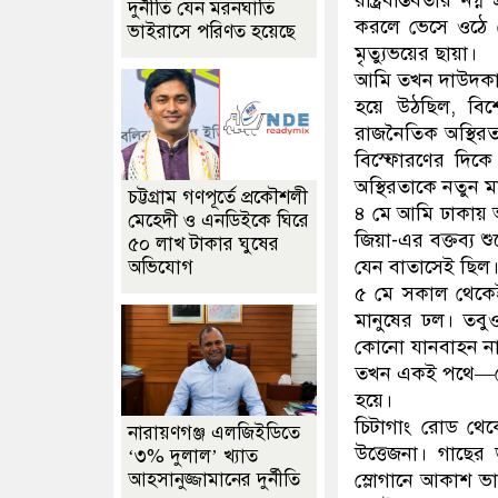
রাষ্ট্রবাস্তবতার 
দুর্নীতি যেন মরনঘাতি
করলে ভেসে ওঠে 
ভাইরাসে পরিণত হয়েছে
মৃত্যুভয়ের ছায়া।
আমি তখন দাউদকান্
হয়ে উঠছিল, বি
রাজনৈতিক অস্থিরত
বিস্ফোরণের দিকে
অস্থিরতাকে নতুন মা
চট্টগ্রাম গণপূর্তে প্রকৌশলী
৪ মে আমি ঢাকায় আ
মেহেদী ও এনডিইকে ঘিরে
জিয়া-এর বক্তব্য 
৫০ লাখ টাকার ঘুষের
যেন বাতাসেই ছিল
অভিযোগ
৫ মে সকাল থেকেই প
মানুষের ঢল। তবু
কোনো যানবাহন না
তখন একই পথে—কেউ 
হয়ে।
চিটাগাং রোড থেকে
নারায়ণগঞ্জ এলজিইডিতে
উত্তেজনা। গাছের
‘৩% দুলাল’ খ্যাত
আহসানুজ্জামানের দুর্নীতি
স্লোগানে আকাশ ভা