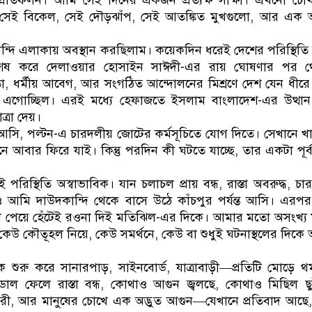
নগ্ন প্রতিফলন। আমি সেই দিনের একজন প্রত্যক্ষ সাক্ষী। এখনো চোখ
সেই বিকেল, সেই দৌড়ঝাঁপ, সেই আতঙ্কিত মুখগুলো, আর এক অদ
দি এলাকায় অবস্থান করছিলাম। কয়েকদিন ধরেই দেশের পরিস্থিতি উত
শেষ করে দেলাওয়ার হোসাইন সাঈদী-এর রায় ঘোষণার পর থ
া, ধর্মীয় আবেগ, আর সংগঠিত আন্দোলনের মিশ্রণে দেশ যেন ধীরে
 এগোচ্ছিল। এরই মধ্যে হেফাজতে ইসলাম বাংলাদেশ-এর উত্থা
ত্রা দেয়।
সি, পল্টন-এ চারদলীয় জোটের কর্মসূচিতে যোগ দিতে। সেখানে খ
শুনে আবার ফিরে যাই। কিন্তু পরদিন কী ঘটতে যাচ্ছে, তার একটা পূর্
।
রিস্থিতি অস্বাভাবিক। যান চলাচল প্রায় বন্ধ, রাস্তা অবরুদ্ধ, চা
ও আমি দাউদকান্দি থেকে বাসে উঠে কাঁচপুর পর্যন্ত আসি। এর
 পেয়ে হেঁটেই রওনা দিই মতিঝিল-এর দিকে। আমার মতো অসংখ্য 
কৌতূহল নিয়ে, কেউ সমর্থনে, কেউ বা শুধুই ঘটনাস্থলের দিকে আ
 শুরু করে সানারপাড়, সাইনবোর্ড, যাত্রাবাড়ী—প্রতিটি মোড়ে 
 ডাল ফেলে রাস্তা বন্ধ, কোথাও আগুন জ্বলছে, কোথাও মিছিল ছ
রী, আর মানুষের চোখে এক অদ্ভুত আগুন—যেখানে প্রতিবাদ আছে, ক