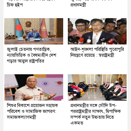
চিফ হুইপ
প্রধানমন্ত্রী
জুলাই চেতনায় গণতান্ত্রিক,
আইন-শৃঙ্খলা পরিস্থিতি পুরোপুরি
ন্যায়ভিত্তিক ও বৈষম্যহীন দেশ
নিয়ন্ত্রণে রয়েছে : স্বরাষ্ট্রমন্ত্রী
গড়ার আহ্বান রাষ্ট্রপতির
শিশুর বিকাশে প্রয়োজন সহায়ক
প্রধানমন্ত্রীর সঙ্গে সৌদি উপ-
পরিবেশ ও সামাজিক জাগরণ:
পররাষ্ট্রমন্ত্রীর সাক্ষাৎ, দ্বিপাক্ষিক
সমাজকল্যাণমন্ত্রী
সম্পর্ক নতুন উচ্চতায় নিতে
একমত