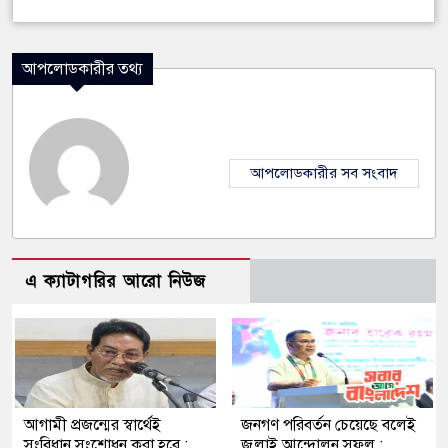
আপলোডকারীর তথ্য
আপলোডকারীর সব সংবাদ
এ ক্যাটাগরির আরো নিউজ
আগামী প্রজন্মের স্বার্থেই
জনগণ পরিবর্তন চেয়েছে বলেই
সংবিধান সংশোধন করা হবে :
জুলাই আন্দোলন সফল :