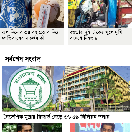
এল নিনোর ভয়াবহ প্রভাব নিয়ে
বগুড়ায় দুই ট্রাকের মুখোমুখি
জাতিসংঘের সতর্কবার্তা
সংঘর্ষে নিহত ৪
সর্বশেষ সংবাদ
বৈদেশিক মুদ্রার রিজার্ভ বেড়ে ৩৬.৫৯ বিলিয়ন ডলার