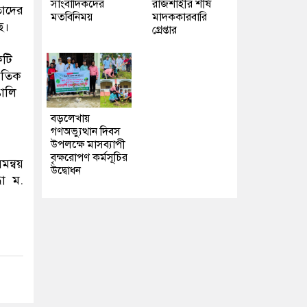
সাংবাদিকদের
রাজশাহীর শীর্ষ
তাদের
মতবিনিময়
মাদককারবারি
ে।
গ্রেপ্তার
কটি
নৈতিক
ঙালি
বড়লেখায়
গণঅভ্যুত্থান দিবস
উপলক্ষে মাসব্যাপী
বৃক্ষরোপণ কর্মসূচির
মন্বয়
উদ্বোধন
ধা ম.