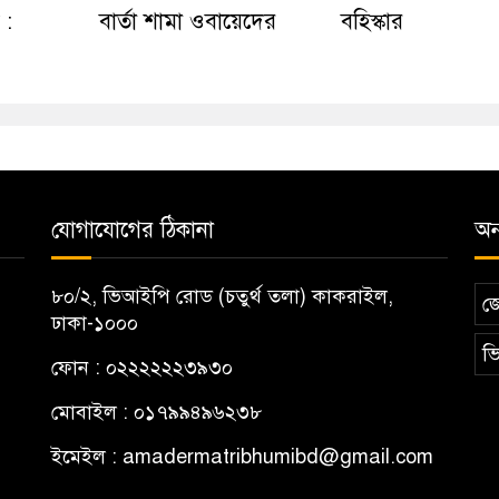
 :
বার্তা শামা ওবায়েদের
বহিস্কার
যোগাযোগের ঠিকানা
অন্
৮০/২, ভিআইপি রোড (চতুর্থ তলা) কাকরাইল,
জ
ঢাকা-১০০০
ভি
ফোন : ০২২২২২২৩৯৩০
মোবাইল : ০১৭৯৯৪৯৬২৩৮
ইমেইল :
amadermatribhumibd@gmail.com