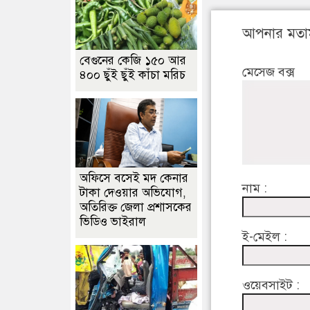
আপনার মতা
বেগুনের কেজি ১৫০ আর
মেসেজ বক্স
৪০০ ছুঁই ছুঁই কাঁচা মরিচ
অফিসে বসেই মদ কেনার
নাম :
টাকা দেওয়ার অভিযোগ,
অতিরিক্ত জেলা প্রশাসকের
ভিডিও ভাইরাল
ই-মেইল :
ওয়েবসাইট :