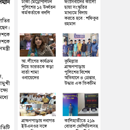
ঢাকা মেট্রোপলিটন
ফ্যাসিবাদের কালো
ম্মান
পুলিশের ১২ ঊর্ধ্বতন
ছায়া সংস্কৃতির
কর্মকর্তাকে বদলি
মাধ্যমে বিদায়
করতে হবে : শফিকুর
জাতির
রহমান
েছেন।
দেশকে
দেশকে
্ত্রী
আ.লীগের কার্যক্রম
কুমিল্লার
নিয়ে ভারতকে কড়া
ব্রাহ্মণপাড়ায়
বার্তা শামা
পুলিশের বিশেষ
ন,
ওবায়েদের
অভিযানে ৪ গ্রেপ্তার,
ামুখী
উদ্ধার এক ভিকটিম
ষ্যে
ধ্যে
ব্রাহ্মণপাড়ায় নবাগত
কালিহাতীতে ২১৯
ইউএনওর সঙ্গে
বোতল ফেন্সিডিলসহ
রতিটি