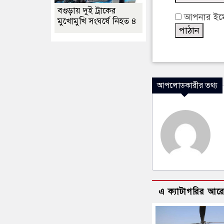
বগুড়ায় দুই ট্রাকের
আপনার ইমেইল
মুখোমুখি সংঘর্ষে নিহত ৪
আপলোডকারীর তথ্য
এ ক্যাটাগরির আর