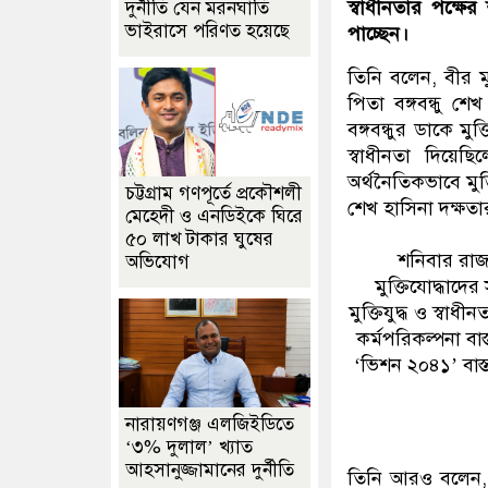
স্বাধীনতার পক্ষের
দুর্নীতি যেন মরনঘাতি
ভাইরাসে পরিণত হয়েছে
পাচ্ছেন।
তিনি বলেন, বীর মু
পিতা বঙ্গবন্ধু শ
বঙ্গবন্ধুর ডাকে মু
স্বাধীনতা দিয়েছ
অর্থনৈতিকভাবে মুক
চট্টগ্রাম গণপূর্তে প্রকৌশলী
শেখ হাসিনা দক্ষতার
মেহেদী ও এনডিইকে ঘিরে
৫০ লাখ টাকার ঘুষের
শনিবার রাজধ
অভিযোগ
মুক্তিযোদ্ধাদের
মুক্তিযুদ্ধ ও স্ব
কর্মপরিকল্পনা বাস
‘ভিশন ২০৪১’ বাস
নারায়ণগঞ্জ এলজিইডিতে
‘৩% দুলাল’ খ্যাত
আহসানুজ্জামানের দুর্নীতি
তিনি আরও বলেন, 