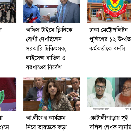
ে
অফিস টাইমে ক্লিনিকে
ঢাকা মেট্রোপলিটন
রোগী দেখছিলেন
পুলিশের ১২ ঊর্ধ্ব
সরকারি চিকিৎসক,
কর্মকর্তাকে বদলি
লাইসেন্স বাতিল ও
বরখাস্তের নির্দেশ
লো
আ.লীগের কার্যক্রম
কোটালীপাড়ায় দুই
ধ্যমে
নিয়ে ভারতকে কড়া
দলিল লেখক সাময়