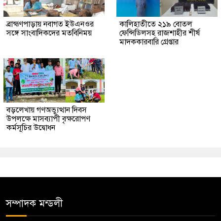
ব্রাহ্মণপাড়ায় নবাগত ইউএনওর
কালিহাতীতে ২১৯ বোতল
সঙ্গে সাংবাদিকদের মতবিনিময়
ফেন্সিডিলসহ রাজশাহীর শীর্ষ
মাদককারবারি গ্রেপ্তার
বড়লেখায় গণঅভ্যুত্থান দিবস
উপলক্ষে মাসব্যাপী বৃক্ষরোপণ
কর্মসূচির উদ্বোধন
সম্পাদক মন্ডলী