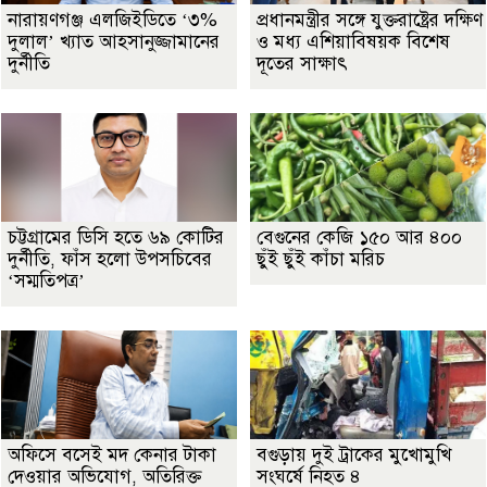
নারায়ণগঞ্জ এলজিইডিতে ‘৩%
প্রধানমন্ত্রীর সঙ্গে যুক্তরাষ্ট্রের দক্ষিণ
দুলাল’ খ্যাত আহসানুজ্জামানের
ও মধ্য এশিয়াবিষয়ক বিশেষ
দুর্নীতি
দূতের সাক্ষাৎ
চট্টগ্রামের ডিসি হতে ৬৯ কোটির
বেগুনের কেজি ১৫০ আর ৪০০
দুর্নীতি, ফাঁস হলো উপসচিবের
ছুঁই ছুঁই কাঁচা মরিচ
‘সম্মতিপত্র’
অফিসে বসেই মদ কেনার টাকা
বগুড়ায় দুই ট্রাকের মুখোমুখি
দেওয়ার অভিযোগ, অতিরিক্ত
সংঘর্ষে নিহত ৪