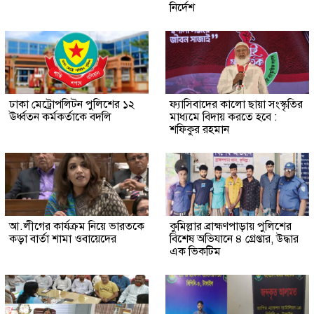
নির্দেশ
ঢাকা মেট্রোপলিটন পুলিশের ১২
ফ্যাসিবাদের কালো ছায়া সংস্কৃতির
ঊর্ধ্বতন কর্মকর্তাকে বদলি
মাধ্যমে বিদায় করতে হবে :
শফিকুর রহমান
আ.লীগের কার্যক্রম নিয়ে ভারতকে
কুমিল্লার ব্রাহ্মণপাড়ায় পুলিশের
কড়া বার্তা শামা ওবায়েদের
বিশেষ অভিযানে ৪ গ্রেপ্তার, উদ্ধার
এক ভিকটিম