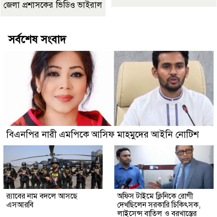
জেলা প্রশাসকের ভিডিও ভাইরাল
সর্বশেষ সংবাদ
বিএনপির নারী এমপিকে আসিফ মাহমুদের আইনি নোটিশ
র‍্যাবের নাম বদলে আসছে
অফিস টাইমে ক্লিনিকে রোগী
এসআরবি
দেখছিলেন সরকারি চিকিৎসক,
লাইসেন্স বাতিল ও বরখাস্তের