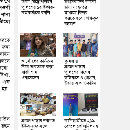
লকপুর
ঢাকা মেট্রোপলিটন
ফ্যাসিবাদের কালো
পুলিশের ১২ ঊর্ধ্বতন
ছায়া সংস্কৃতির
নওগাঁ
কর্মকর্তাকে বদলি
মাধ্যমে বিদায়
 নানা
করতে হবে : শফিকুর
াঠামো
রহমান
 করতে
 জন্য
নলাইন
 বললে
আ.লীগের কার্যক্রম
কুমিল্লার
নিয়ে ভারতকে কড়া
ব্রাহ্মণপাড়ায়
ারবো।
বার্তা শামা
পুলিশের বিশেষ
বিখা,
ওবায়েদের
অভিযানে ৪ গ্রেপ্তার,
মক এক
উদ্ধার এক ভিকটিম
া হয়।
 চাউল
ব্রাহ্মণপাড়ায় নবাগত
কালিহাতীতে ২১৯
রুমে
ইউএনওর সঙ্গে
বোতল ফেন্সিডিলসহ