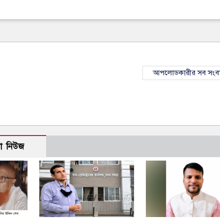
আপলোডকারীর সব সংব
ো নিউজ