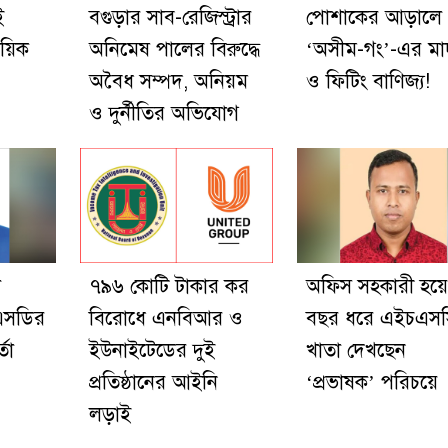
ই
বগুড়ার সাব-রেজিস্ট্রার
পোশাকের আড়ালে
য়িক
অনিমেষ পালের বিরুদ্ধে
‘অসীম-গং’-এর ম
অবৈধ সম্পদ, অনিয়ম
ও ফিটিং বাণিজ্য!
ও দুর্নীতির অভিযোগ
ল
৭৯৬ কোটি টাকার কর
অফিস সহকারী হয়
এসডির
বিরোধে এনবিআর ও
বছর ধরে এইচএস
তা
ইউনাইটেডের দুই
খাতা দেখছেন
প্রতিষ্ঠানের আইনি
‘প্রভাষক’ পরিচয়ে
লড়াই