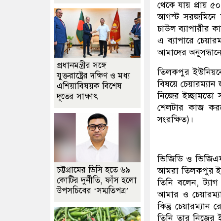
থেকে যায় প্রায় 
আগস্ট সরজমিনে 
চাউল ব্যাপারীর কা
এ ব্যাপারে চেয়ার
আমাদের অনুসন্ধানে
প্রধানমন্ত্রীর সঙ্গে
তিলকপুর ইউনিয়নের
যুক্তরাষ্ট্রের দক্ষিণ ও মধ্য
বিষয়ে চেয়ারম্যান
এশিয়াবিষয়ক বিশেষ
নিজের ইচ্ছামতো 
দূতের সাক্ষাৎ
শেলটার কাজ করছ
সংরক্ষিত)।
ভিজিডি ও ভিজিএফ 
চট্টগ্রামের ডিসি হতে ৬৯
আমরা তিলকপুর ইউ
কোটির দুর্নীতি, ফাঁস হলো
তিনি বলেন, ট্য
উপসচিবের ‘সম্মতিপত্র’
আমার ও চেয়ারম্যা
কিন্তু চেয়ারম্য
তিনি তার নিজের 