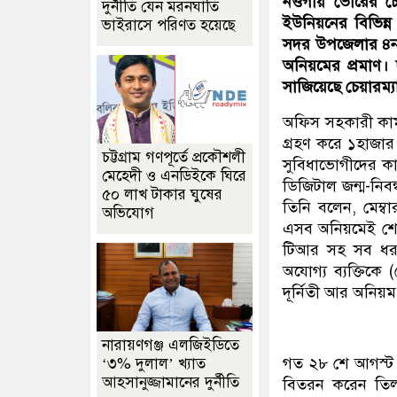
নওগাঁয় ভোরের চে
দুর্নীতি যেন মরনঘাতি
ইউনিয়নের বিভিন্ন
ভাইরাসে পরিণত হয়েছে
সদর উপজেলার ৪নং 
অনিয়মের প্রমাণ।
সাজিয়েছে চেয়ারম্
অফিস সহকারী কাম
গ্রহণ করে ১হাজার 
চট্টগ্রাম গণপূর্তে প্রকৌশলী
সুবিধাভোগীদের কা
মেহেদী ও এনডিইকে ঘিরে
ডিজিটাল জন্ম-নিব
৫০ লাখ টাকার ঘুষের
তিনি বলেন, মেম্
অভিযোগ
এসব অনিয়মেই শেষ 
টিআর সহ সব ধরণের
অযোগ্য ব্যক্তিকে
দূর্নিতী আর অনিয়
নারায়ণগঞ্জ এলজিইডিতে
গত ২৮ শে আগস্ট 
‘৩% দুলাল’ খ্যাত
আহসানুজ্জামানের দুর্নীতি
বিতরন করেন তিল