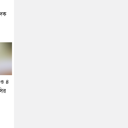
াদক
েও ৪
সির