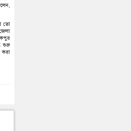
বলেন,
রা তো
 জেলা
লকপুর
 শুরু
ণ করা