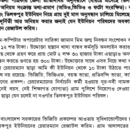
তনা পত্রিকার জেলা প্রতিনিধির অনুসন্ধানে বেরিয়ে এসেছে তি
 অনিয়ম সংক্রান্ত তথ্য-প্রমাণ (অডিও,ভিডিও ও ফটো সংরক্ষিত)। 
তিলকপুর ইউনিয়ন নিয়ে প্রায় দুই মাস অনুসন্ধান চালিয়ে মিলেছে
 দূর্নিতী আর অনিয়ম করার জন্যই যেন ইউনিয়ন পরিষদের অবক
যান রেজাউল করিম।
-কম্পিটার অপারেটার সারিকা জামান মিম জন্ম নিবন্ধন সংশোধন
১২ শত টাকা। উদ্দোক্তা হান্নান খাদ্য বান্ধব কর্মসূচি অনলাইন করার
ছ থেকে গ্রহণ করে প্রায় মোট ২ লক্ষ ৩০ হাজার টাকা এছাড়াও অ
ন্ধন করতে গুণতে হয় ৩০০ টাকা। উদ্দোক্তার সাথে এসব নিয়ে কথা
বার চেয়ারম্যান ছাড়া আমি কী ইউনিয়ন থেকে ১০ টাকা উঠাতে প
নয় রয়েছে- ভিজিডি, ভিজিএফ, বয়স্ক ভাতা, প্রতিবন্দি ভাতা, কা
 প্রকল্প। চেয়ারম্যানের নির্বাচনি কর্মী হওয়ায় নূর-নবী না
 (নেই বয়স, নেই শিক্ষাগত যোগ্যতা) গ্রাম পুলিশে নিয়োগও দেওয়
ম ছাড়া যেন চলেই না নওগাঁর তিলকপুর ইউনিয়ন পরিষদ।
বাংলাদেশ সরকারের ভিজিডি প্রকল্পের আওতায় সুবিধাভোগীদের
কপুর ইউনিয়নের চেয়ারম্যান রেজাউল করিম। গ্রাম আদালতের 