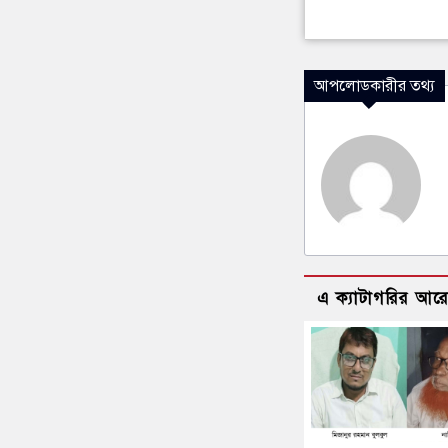
আপলোডকারীর তথ্য
এ ক্যাটাগরির আর