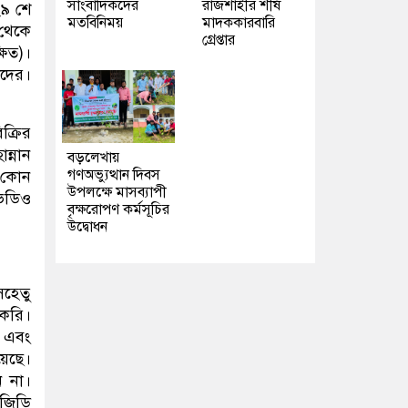
সাংবাদিকদের
রাজশাহীর শীর্ষ
২৯ শে
মতবিনিময়
মাদককারবারি
থেকে
গ্রেপ্তার
ষিত)।
শদের।
ক্রির
ন্নান
বড়লেখায়
গণঅভ্যুত্থান দিবস
ে কোন
উপলক্ষে মাসব্যাপী
িডিও
বৃক্ষরোপণ কর্মসূচির
উদ্বোধন
েহেতু
 করি।
 এবং
য়েছে।
ন না।
িজিডি