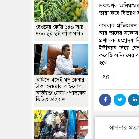
প্রকল্পের অনিয়মে
তারা কবে বিতরণ 
বারবার প্রতিবেদ
বেগুনের কেজি ১৫০ আর
আর তাদের সকোস ক
৪০০ ছুঁই ছুঁই কাঁচা মরিচ
প্রশাসক মহোদয় ন
ইউনিয়ন নিয়ে বেশ 
করেছি অনিয়মের ব্য
হবে
Tag :
অফিসে বসেই মদ কেনার
টাকা দেওয়ার অভিযোগ,
অতিরিক্ত জেলা প্রশাসকের
ভিডিও ভাইরাল
আপনার মতা