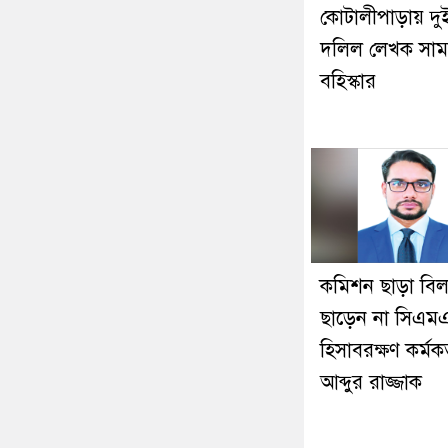
কোটালীপাড়ায় দু
দলিল লেখক সাম
বহিস্কার
কমিশন ছাড়া বি
ছাড়েন না সিএম
হিসাবরক্ষণ কর্মকর্
আব্দুর রাজ্জাক