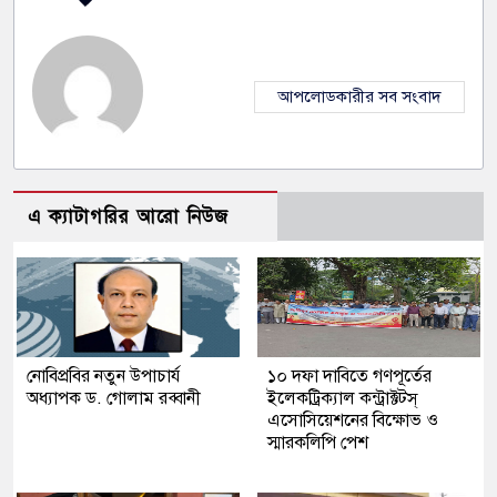
আপলোডকারীর সব সংবাদ
এ ক্যাটাগরির আরো নিউজ
নোবিপ্রবির নতুন উপাচার্য
১০ দফা দাবিতে গণপূর্তের
অধ্যাপক ড. গোলাম রব্বানী
ইলেকট্রিক্যাল কন্ট্রাক্টটস্
এসোসিয়েশনের বিক্ষোভ ও
স্মারকলিপি পেশ