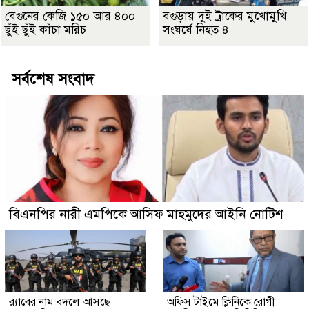
বেগুনের কেজি ১৫০ আর ৪০০
বগুড়ায় দুই ট্রাকের মুখোমুখি
ছুঁই ছুঁই কাঁচা মরিচ
সংঘর্ষে নিহত ৪
সর্বশেষ সংবাদ
বিএনপির নারী এমপিকে আসিফ মাহমুদের আইনি নোটিশ
র‍্যাবের নাম বদলে আসছে
অফিস টাইমে ক্লিনিকে রোগী