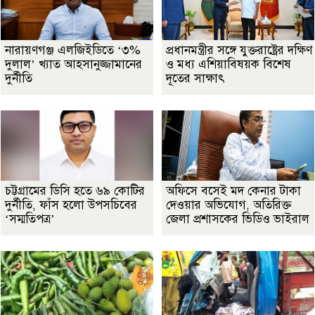
নারায়ণগঞ্জ এলজিইডিতে ‘৩%
প্রধানমন্ত্রীর সঙ্গে যুক্তরাষ্ট্রের দক্ষিণ
দুলাল’ খ্যাত আহসানুজ্জামানের
ও মধ্য এশিয়াবিষয়ক বিশেষ
দুর্নীতি
দূতের সাক্ষাৎ
চট্টগ্রামের ডিসি হতে ৬৯ কোটির
অফিসে বসেই মদ কেনার টাকা
দুর্নীতি, ফাঁস হলো উপসচিবের
দেওয়ার অভিযোগ, অতিরিক্ত
‘সম্মতিপত্র’
জেলা প্রশাসকের ভিডিও ভাইরাল