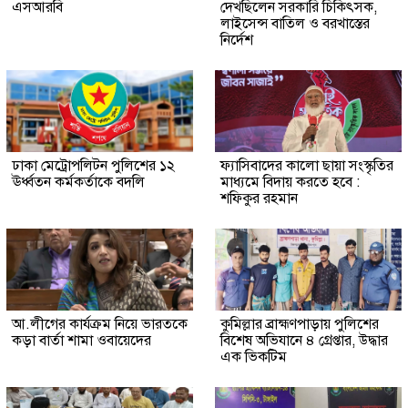
এসআরবি
দেখছিলেন সরকারি চিকিৎসক,
লাইসেন্স বাতিল ও বরখাস্তের
নির্দেশ
ঢাকা মেট্রোপলিটন পুলিশের ১২
ফ্যাসিবাদের কালো ছায়া সংস্কৃতির
ঊর্ধ্বতন কর্মকর্তাকে বদলি
মাধ্যমে বিদায় করতে হবে :
শফিকুর রহমান
আ.লীগের কার্যক্রম নিয়ে ভারতকে
কুমিল্লার ব্রাহ্মণপাড়ায় পুলিশের
কড়া বার্তা শামা ওবায়েদের
বিশেষ অভিযানে ৪ গ্রেপ্তার, উদ্ধার
এক ভিকটিম