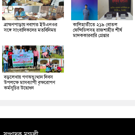
ব্রাহ্মণপাড়ায় নবাগত ইউএনওর
কালিহাতীতে ২১৯ বোতল
সঙ্গে সাংবাদিকদের মতবিনিময়
ফেন্সিডিলসহ রাজশাহীর শীর্ষ
মাদককারবারি গ্রেপ্তার
বড়লেখায় গণঅভ্যুত্থান দিবস
উপলক্ষে মাসব্যাপী বৃক্ষরোপণ
কর্মসূচির উদ্বোধন
সম্পাদক মন্ডলী