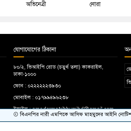
অভিনেত্রী
নোরা
যোগাযোগের ঠিকানা
অন্
৮০/২, ভিআইপি রোড (চতুর্থ তলা) কাকরাইল,
জ
ঢাকা-১০০০
ভি
ফোন : ০২২২২২২৩৯৩০
মোবাইল : ০১৭৯৯৪৯৬২৩৮
ইমেইল :
amadermatribhumibd@gmail.com
বিএনপির নারী এমপিকে আসিফ মাহমুদের আইনি নোটিশ
র‍্