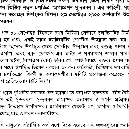
বাচক বিষয়াদি ও বিনোদনের সকল উপাদান রেখে নির্মান করা হ
ন ভিত্তিক নতুন চলচ্চিত্র ‘অপারেশন সুন্দরবন’। এর কাহিনী, স
চালনা করেছেন দিপংকর দিপন। ২৩ সেপ্টেম্বর ২০২২ দেশব্যাপি শুভম
ন্দরবন।
 গত ০৮ সেপ্টেম্বর বিকেলে র‌্যাব মিডিয়া সেন্টারে চলচ্চিত্রটির নির্
ধরা হয় এবং একই সাথে চলচ্চিত্রটির পোস্টার উম্মোচন করা হয়।
অতিথি হিসেবে উপস্থিত থেকে পোস্টার উন্মোচন এবং বক্তব্য প্রদান
র এমপি, এবং র‌্যাব ফোর্সেস-এর আইন ও গণমাধ্যম শাখার পর
 আল মঈন, বিপিএম (বার) ছবির পেক্ষাপট বিষয়ে বক্তব্য প্রদান 
 মধ্যে উপস্থিত ছিলেন র‌্যাবের অন্যান্য কর্মকর্তা, মিডিয়ার সাংবা
 চলচ্চিত্রের শিল্পী ও কলাকুশলীরা। ছবিটি প্রযোজনা করেছেন “র
পারেটিভ সোসাইটি লিঃ”।
ে খ্যাত পৃথিবীর সবচেয়ে বড় ম্যানগ্রোভ বনাঞ্চল সুন্দরবন। জীব বৈচি
ন এই সুন্দরবন। সুন্দরবন আমাদের অহংকার ও গর্বের প্রতী
ের ইতিহাস দীর্ঘদিনের। প্রাচীনকাল থেকেই মগ, মার্মাদ ও ফিরিঙ্
য়েছে মাছ ও লবন ব্যবসায়ীদের।
ীহ মানুষের কষ্টার্জিত অর্থ সপে দিতে হয়েছে এই জলদস্যুদের ভয়