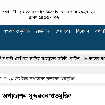
ঢাকা
১০:৫৬ অপরাহ্ন, শুক্রবার, ০৭ অগাস্ট ২০২৬, ২৩
শ্রাবণ ১৪৩৩ বঙ্গাব্দ
অপরাধ ‍ও দুর্নীতি
রাজনীতি
খেলাধুলা
বিনোদন
অর্থনী
ী এমপিকে আসিফ মাহমুদের আইনি নোটিশ
র‍্যাবের নাম বদ
ন
২৩ সেপ্টেম্বর অপারেশন সুন্দরবন’শুভমুক্তি’
র অপারেশন সুন্দরবন’শুভমুক্তি’