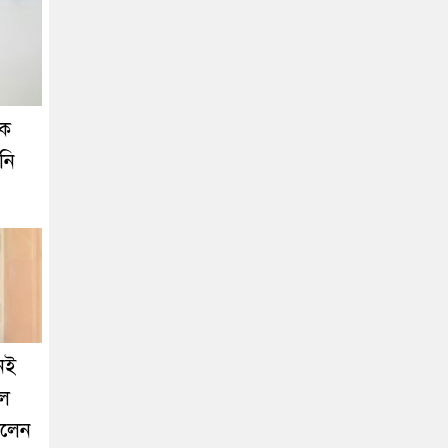
কে
নি
নেই
লে
ালেন