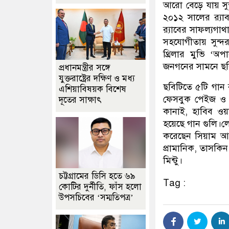
আরো বেড়ে যায় সুন
২০১২ সালের র‌্যা
র‌্যাবের সাফল্যগা
সহযোগীতায় সুন্দর
থ্রিলার মুভি ‘অ
জনগনের সামনে ছবি
প্রধানমন্ত্রীর সঙ্গে
যুক্তরাষ্ট্রের দক্ষিণ ও মধ্য
ছবিটিতে ৫টি গান 
এশিয়াবিষয়ক বিশেষ
ফেসবুক পেইজ ও ই
দূতের সাক্ষাৎ
কানাই, হাবিব ওয়
হয়েছে গান গুলি।ল
করেছেন সিয়াম আহ
প্রামানিক, তাসকিন
মিন্টু।
চট্টগ্রামের ডিসি হতে ৬৯
Tag :
কোটির দুর্নীতি, ফাঁস হলো
উপসচিবের ‘সম্মতিপত্র’