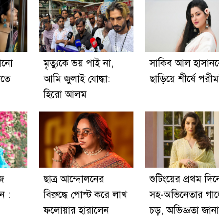
োনো
মৃত্যুকে ভয় পাই না,
সাকিব আল হাসান
খতে
আমি জুলাই যোদ্ধা:
ছাড়িয়ে শীর্ষে পরীম
হিরো আলম
জ
ছাত্র আন্দোলনের
শুটিংয়ের প্রথম দি
ন :
বিরুদ্ধে পোস্ট করে লাখ
সহ-অভিনেতার গা
ফলোয়ার হারালেন
চড়, অভিজ্ঞতা জান