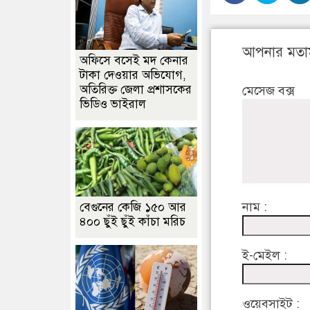
আপনার মতা
অফিসে বসেই মদ কেনার
টাকা দেওয়ার অভিযোগ,
অতিরিক্ত জেলা প্রশাসকের
মেসেজ বক্স
ভিডিও ভাইরাল
নাম :
বেগুনের কেজি ১৫০ আর
৪০০ ছুঁই ছুঁই কাঁচা মরিচ
ই-মেইল :
ওয়েবসাইট :