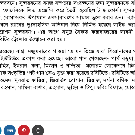
্দরবনে। সুন্দরবনের বনজ সম্পদের সংরক্ষনের জন্য সুন্দরবনকে বা
ব ফোর্সেসকে লিড এজেন্সি করে তৈরী হয়েছিল টাস্ক ফোর্স। সুন্দ
থা, রোমান্সকর উপাখ্যান জনসাধারণের সামনে তুলে ধরার জন্য। র‌্য
বনে র‌্যাবের দুঃসাহসিক অভিযান নিয়ে নির্মিত হয়েছে লাইফ অ্
পারেশন সুন্দরবন’। এর আগে সমুদ্র সৈকত কক্সবাজারের লাবনী
টির ট্রেইলার উন্মোচন করা হয়।
রয়েছে। বাপ্পা মজুমদারের গাওয়া ‘এ মন ভিজে যায়’ শিরোনামের 
উটিউবে প্রকাশ করা হয়েছে। আরো গান গেয়েছেন- পার্থ বড়ুয়া, 
াহিদ, ইমরান, কনা, মিজান ও নন্দিতা। মনোরম লোকেশনে চিত্
োক সংস্কৃতির ‘পট গান’কেও যুক্ত করা হয়েছে ছবিটিতে। ছবিটিতে 
মেদ, নুসরাত ফারিয়া, জিয়াউল রোশান, রিয়াজ, দর্শনা বণিক,
 রহমান, সামিনা বাশার, এহসান, তুহিন ও টিপু। ছবিঃ রিফাত, মোস্