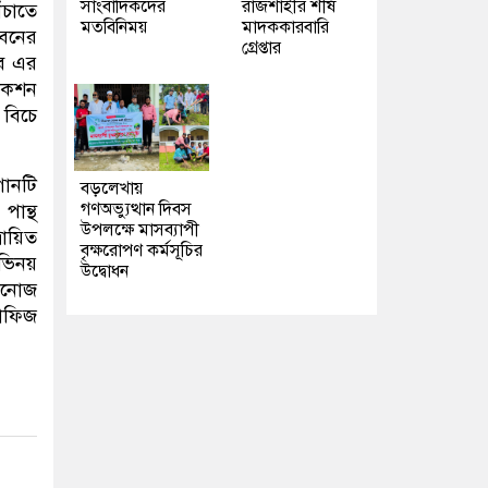
সাংবাদিকদের
রাজশাহীর শীর্ষ
ঁচাতে
মতবিনিময়
মাদককারবারি
রবনের
গ্রেপ্তার
াব এর
যাকশন
 বিচে
গানটি
বড়লেখায়
গণঅভ্যুত্থান দিবস
পান্থ
উপলক্ষে মাসব্যাপী
রায়িত
বৃক্ষরোপণ কর্মসূচির
অভিনয়
উদ্বোধন
 মনোজ
তাফিজ