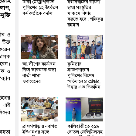
য়েছে
ঢাকা মেট্রোপলিটন
ফ্যাসিবাদের কালো
পুলিশের ১২ ঊর্ধ্বতন
ছায়া সংস্কৃতির
ংলাপ,
কর্মকর্তাকে বদলি
মাধ্যমে বিদায়
ুক্তি
করতে হবে : শফিকুর
রহমান
মান ও
 উক্ত
 করেন
িচালক
করেন।
আ.লীগের কার্যক্রম
কুমিল্লার
নিয়ে ভারতকে কড়া
ব্রাহ্মণপাড়ায়
দিক ও
বার্তা শামা
পুলিশের বিশেষ
‌্যাব
ওবায়েদের
অভিযানে ৪ গ্রেপ্তার,
উদ্ধার এক ভিকটিম
ত্রের
ক। এই
গিদের
ব্রাহ্মণপাড়ায় নবাগত
কালিহাতীতে ২১৯
াবহতা
ইউএনওর সঙ্গে
বোতল ফেন্সিডিলসহ