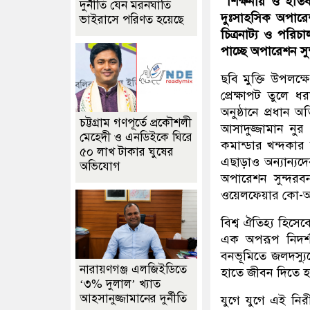
শিক্ষনীয় ও ইতি
দুর্নীতি যেন মরনঘাতি
দুঃসাহসিক অপারেশ
ভাইরাসে পরিণত হয়েছে
চিত্রনাট্য ও পরি
পাচ্ছে অপারেশন সু
ছবি মুক্তি উপলক্ষে
প্রেক্ষাপট তুলে 
অনুষ্ঠানে প্রধান 
চট্টগ্রাম গণপূর্তে প্রকৌশলী
আসাদুজ্জামান নু
মেহেদী ও এনডিইকে ঘিরে
কমান্ডার খন্দকার
৫০ লাখ টাকার ঘুষের
এছাড়াও অন্যান্যদের
অভিযোগ
অপারেশন সুন্দরবন
ওয়েলফেয়ার কো-অ
বিশ্ব ঐতিহ্য হিসেব
এক অপরূপ নিদর্শ
বনভূমিতে জলদস্যুদ
নারায়ণগঞ্জ এলজিইডিতে
হাতে জীবন দিতে হ
‘৩% দুলাল’ খ্যাত
আহসানুজ্জামানের দুর্নীতি
যুগে যুগে এই নির