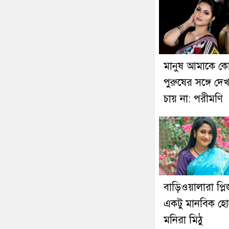
মানুষ আমাকে ক
পুরুষের সঙ্গে দে
চায় না: পরীমণি
বাড়িওয়ালারা প্লি
একটু মানবিক হো
মনিরা মিঠু