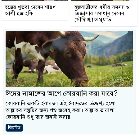
হজের খুতবা দেবেন শায়খ
হজযাত্রীদের ধর্মীয় সমস্যা ও
আলী হুজাইফি
জিজ্ঞাসার সমাধান দেবেন
সৌদি গ্র্যান্ড মুফতি
ঈদের নামাজের আগে কোরবানি করা যাবে?
কোরবানি একটি ইবাদত। এই ইবাদতের উদ্দেশ্য হলো
আল্লাহর সন্তুষ্টির জন্য পশু জবেহ করা। আল্লাহ তায়ালা
কোরবানি শুধু তার জন্যই করার
বিস্তারিত