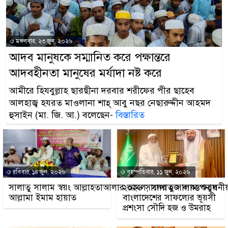
মঙ্গলবার, ২৩ জুন, ২০২৬
আদব মানুষকে সম্মানিত করে পক্ষান্তরে
আদবহীনতা মানুষের মর্যাদা নষ্ট করে
আমীরে হিযবুল্লাহ ছারছীনা দরবার শরীফের পীর ছাহেব
আলহাজ্ব হযরত মাওলানা শাহ্ আবু নছর নেছারুদ্দীন আহমদ
হুসাইন (মা. জি. আ.) বলেছেন-
বিস্তারিত
রবিবার, ১৪ জুন, ২০২৬
বৃহস্পতিবার, ১১ জুন, ২০২৬
সালাতু সালাম স্বয়ং আল্লাহতাআলার আমল, সালাতু সালাম অতুলন
২০২৬ সালের হজ ব্যবস্তপনায়
আল্লামা ইমাম হায়াত
বাংলাদেশের সাফল্যের ভূয়সী
প্রশংসা সৌদি হজ ও উমরাহ