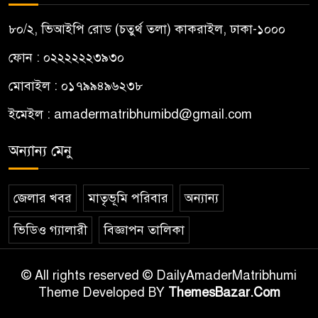
কালিহাতীতে ২১৯ বোতল
৮০/২, ভিআইপি রোড (চতুর্থ তলা) কাকরাইল, ঢাকা-১০০০
৯
ফেন্সিডিলসহ রাজশাহীর শীর্ষ
ফোন : ০২২২২২২৩৯৩০
মাদককারবারি গ্রেপ্তার
মোবাইল : ০১৭৯৯৪৯৬২৩৮
বড়লেখায় গণঅভ্যুত্থান দিবস
১০
ইমেইল :
amadermatribhumibd@gmail.com
উপলক্ষে মাসব্যাপী বৃক্ষরোপণ
কর্মসূচির উদ্বোধন
অন্যান্য মেনু
জেলার খবর
মাতৃভূমি পরিবার
অন্যান্য
ভিডিও গ্যালারী
বিজ্ঞাপন তালিকা
© All rights reserved © DailyAmaderMatribhumi
Theme Developed BY
ThemesBazar.Com