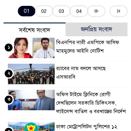
01
02
03
04
জনপ্রিয় সংবাদ
সর্বশেষ সংবাদ
বিএনপির নারী এমপিকে আসিফ
১
মাহমুদের আইনি নোটিশ
র‍্যাবের নাম বদলে আসছে
২
এসআরবি
অফিস টাইমে ক্লিনিকে রোগী
৩
দেখছিলেন সরকারি চিকিৎসক,
লাইসেন্স বাতিল ও বরখাস্তের নির্দেশ
ঢাকা মেট্রোপলিটন পুলিশের ১২