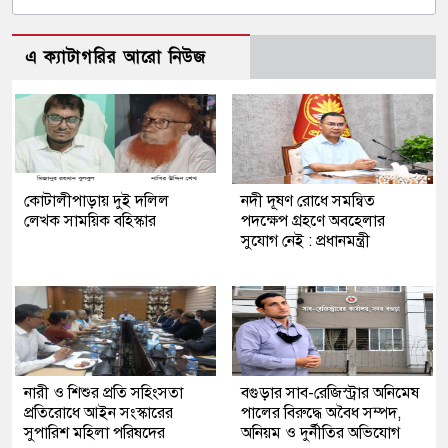
এ ক্যাটাগরির আরো নিউজ
কোটালীপাড়ায় দুই দলিল
নদী দূষণ রোধে সমন্বিত
লেখক সাময়িক বহিস্কার
পদক্ষেপ গ্রহণে অবহেলার
সুযোগ নেই : প্রধানমন্ত্রী
নারী ও শিশুর প্রতি সহিংসতা
বগুড়ার সাব-রেজিস্ট্রার অনিমেষ
প্রতিরোধে আইন সংস্কারের
পালের বিরুদ্ধে অবৈধ সম্পদ,
সুপারিশ মহিলা পরিষদের
অনিয়ম ও দুর্নীতির অভিযোগ