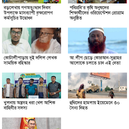
বড়লেখায় গণঅভ্যুত্থান দিবস
পবিপ্রবি’র কৃষি অনুষদের
উপলক্ষে মাসব্যাপী বৃক্ষরোপণ
শিক্ষার্থীদের ওরিয়েন্টেশন প্রোগ্রাম
কর্মসূচির উদ্বোধন
অনুষ্ঠিত
কোটালীপাড়ায় দুই দলিল লেখক
আ.লীগ ছেড়ে কোরআন-সুন্নাহর
সাময়িক বহিস্কার
আলোকে চলতে চান এই নেতা
খুলনায় অস্ত্রসহ ধরা খেল আশিক
হুথিদের হামলায় ইয়েমেনে ৩০
বাহিনীর সদস্য
সৈন্য নিহত