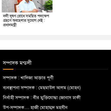
নদী দূষণ রোধে সমন্বিত পদক্ষেপ
গ্রহণে অবহেলার সুযোগ নেই :
প্রধানমন্ত্রী
সম্পাদক মন্ডলী
সম্পাদক : খাদিজা আক্তার পূর্ণী
ব্যবস্থাপনা সম্পাদক : মেছমাউল আলম (মোহন)
নির্বাহী সম্পাদক : বীর মুক্তিযোদ্ধা জোনাস ঢাকী
উপ-সম্পাদক.... হাজী মোহাম্মদ মহসীন