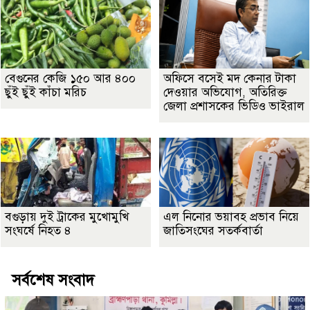
বেগুনের কেজি ১৫০ আর ৪০০
অফিসে বসেই মদ কেনার টাকা
ছুঁই ছুঁই কাঁচা মরিচ
দেওয়ার অভিযোগ, অতিরিক্ত
জেলা প্রশাসকের ভিডিও ভাইরাল
বগুড়ায় দুই ট্রাকের মুখোমুখি
এল নিনোর ভয়াবহ প্রভাব নিয়ে
সংঘর্ষে নিহত ৪
জাতিসংঘের সতর্কবার্তা
সর্বশেষ সংবাদ