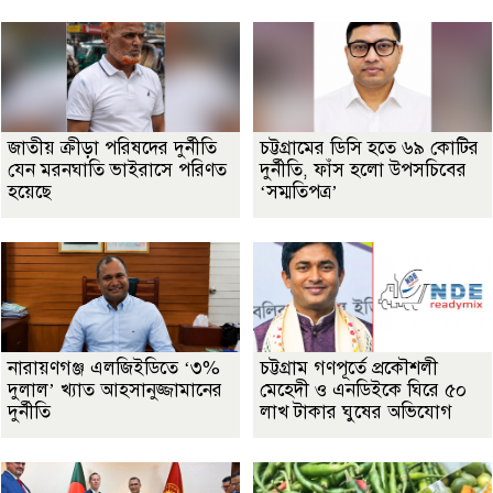
জাতীয় ক্রীড়া পরিষদের দুর্নীতি
চট্টগ্রামের ডিসি হতে ৬৯ কোটির
যেন মরনঘাতি ভাইরাসে পরিণত
দুর্নীতি, ফাঁস হলো উপসচিবের
হয়েছে
‘সম্মতিপত্র’
নারায়ণগঞ্জ এলজিইডিতে ‘৩%
চট্টগ্রাম গণপূর্তে প্রকৌশলী
দুলাল’ খ্যাত আহসানুজ্জামানের
মেহেদী ও এনডিইকে ঘিরে ৫০
দুর্নীতি
লাখ টাকার ঘুষের অভিযোগ