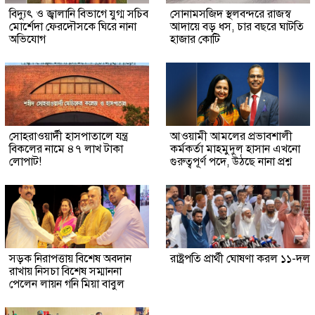
বিদ্যুৎ ও জ্বালানি বিভাগে যুগ্ম সচিব
সোনামসজিদ স্থলবন্দরে রাজস্ব
মোর্শেদা ফেরদৌসকে ঘিরে নানা
আদায়ে বড় ধস, চার বছরে ঘাটতি
অভিযোগ
হাজার কোটি
সোহরাওয়ার্দী হাসপাতালে যন্ত্র
আওয়ামী আমলের প্রভাবশালী
বিকলের নামে ৪৭ লাখ টাকা
কর্মকর্তা মাহমুদুল হাসান এখনো
লোপাট!
গুরুত্বপূর্ণ পদে, উঠছে নানা প্রশ্ন
সড়ক নিরাপত্তায় বিশেষ অবদান
রাষ্ট্রপতি প্রার্থী ঘোষণা করল ১১-দল
রাখায় নিসচা বিশেষ সম্মাননা
পেলেন লায়ন গনি মিয়া বাবুল