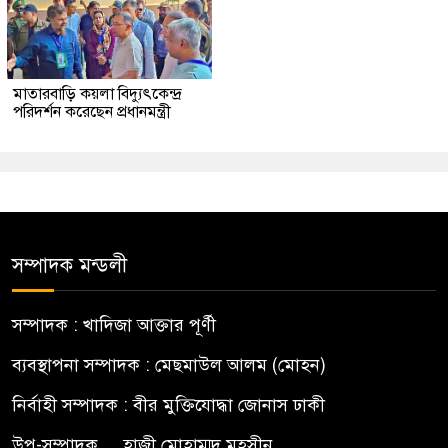
মাতারবাড়ি কয়লা বিদ্যুৎকেন্দ্র
পরিদর্শন করেছেন প্রধানমন্ত্রী
সম্পাদক মন্ডলী
সম্পাদক : খাদিজা আক্তার পূর্ণী
ব্যবস্থাপনা সম্পাদক : মেছমাউল আলম (মোহন)
নির্বাহী সম্পাদক : বীর মুক্তিযোদ্ধা জোনাস ঢাকী
উপ-সম্পাদক.... হাজী মোহাম্মদ মহসীন