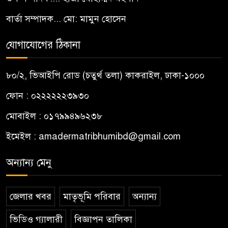
বার্তা সম্পাদক... মো: মামুন হোসেন
যোগাযোগের ঠিকানা
৮০/২, ভিআইপি রোড (চতুর্থ তলা) কাকরাইল, ঢাকা-১০০০
ফোন : ০২২২২২২৩৯৩০
মোবাইল : ০১৭৯৯৪৯৬২৩৮
ইমেইল :
amadermatribhumibd@gmail.com
অন্যান্য মেনু
জেলার খবর
মাতৃভূমি পরিবার
অন্যান্য
ভিডিও গ্যালারী
বিজ্ঞাপন তালিকা