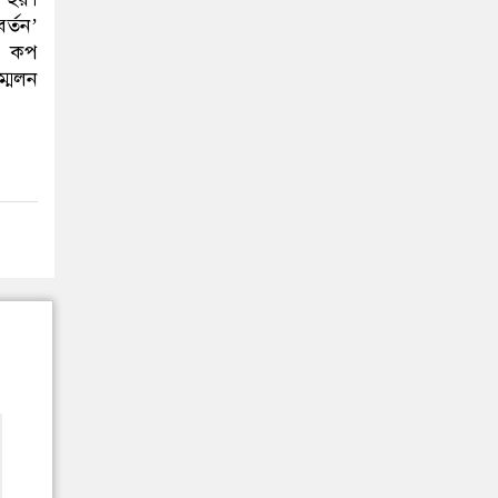
র্তন’
ে কপ
্মেলন