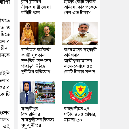
ক্লাব ট্রাস্টের
হাজার কোটি টাকার
্যাপী
নীলফামারী জেলা
অনিয়ম, কার পকেটে
কমিটি গঠন
গেল এত টাকা?
রাখতে
ারত ও
শটিতে
কয়লার
 চীন।
কাস্টমস কর্মকর্তা
কাস্টমসের সহকারী
য়ানকে
কাজী সুলতানা
কমিশনার
দম্পতির ‘সম্পদের
আতীকুজ্জামানের
পাহাড়’, উঠছে
নামে-বেনামে ৫০
দুর্নীতির অভিযোগ
কোটি টাকার সম্পদ
ু আইনি
 ডলার
 করার
 কোটি
মাদারীপুর
রাজধানীতে ২৪
ংশের
বিআরটিএর
ঘণ্টায় ৪৮৫ গ্রেপ্তার,
সালের
সামসুদ্দীনের বিরুদ্ধে
মামলা ৫০
ঘুষ-দুর্নীতির
ে এই