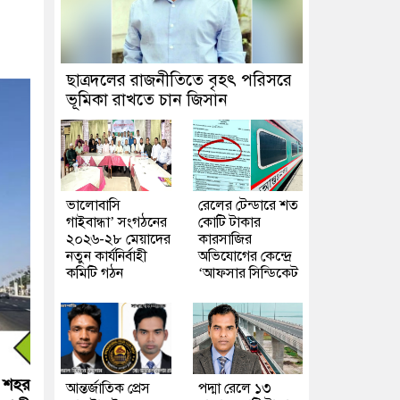
ছাত্রদলের রাজনীতিতে বৃহৎ পরিসরে
ভূমিকা রাখতে চান জিসান
ভালোবাসি
রেলের টেন্ডারে শত
গাইবান্ধা’ সংগঠনের
কোটি টাকার
২০২৬-২৮ মেয়াদের
কারসাজির
নতুন কার্যনির্বাহী
অভিযোগের কেন্দ্রে
কমিটি গঠন
‘আফসার সিন্ডিকেট
র শহর
আন্তর্জাতিক প্রেস
পদ্মা রেলে ১৩