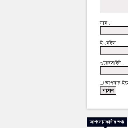
নাম :
ই-মেইল :
ওয়েবসাইট :
আপনার ইমেইল
আপলোডকারীর তথ্য