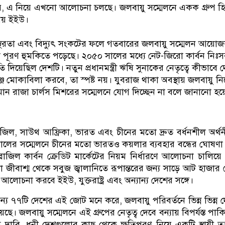
যায়, এ নিয়ে এখনো আলোচনা চলছে। জলবায়ু সম্মেলনে একক গ্রুপ হ
েয় ইইউ।
থিরতা এবং বিদ্যুৎ সংকটের ফলে গতবারের জলবায়ু সম্মেলন আয়ো
্রা পূরণ হুমকিতে পড়েছে। ২০৫০ সালের মধ্যে নেট-জিরো কার্বন নিঃ
তি দিয়েছিল দেশটি। নতুন প্রধানমন্ত্রী ঋষি সুনাকের নেতৃত্বে কীভাবে 
ঞ্জ মোকাবিলা করবে, তা স্পষ্ট নয়। যুবরাজ থাকা অবস্থায় জলবায়ু নি
তমান রাজা চার্লস মিশরের সম্মেলনে যোগ দিচ্ছেন না বলে জানানো হয়
রাজিল, সাউথ আফ্রিকা, ভারত এবং চীনের মতো দ্রুত বর্ধনশীল অর্থ
লের সম্মেলনে চীনের মতো ভারতও কয়লার ব্যবহার বন্ধের ঘোষণা
ব্রাজিল কার্বন ক্রেডিট মার্কেটের নিয়ম নির্ধারণে আলোচনা চালিয়ে
 জীবাশ্ম থেকে সবুজ জ্বালানিতে রূপান্তরের জন্য সাড়ে আট হাজার
 আলোচনা করবে ইইউ, যুক্তরাষ্ট্র এবং অন্যান্য দেশের সঙ্গে।
্য ৭৭টি দেশের এই জোট মনে করে, জলবায়ু পরিবর্তনে ভিন্ন ভিন্ন 
 রয়েছে। জলবায়ু সম্মেলনে এই গ্রুপের নেতৃত্ব দেবে বন্যায় বিপর্যস্ত পাকি
ম দাবি, ধনী দেশগুলোর কাছ থেকে ক্ষতিপূরণ নিয়ে একটি স্থায়ী 