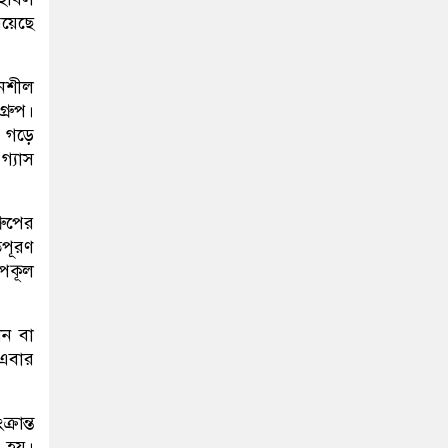
য়েছে
য়নশীল
্রুপ।
 গড়ে
গ্যাস
রুপের
িপূরণ
উপকূল
ান বা
এবার
্রান্ত
ন হয়।