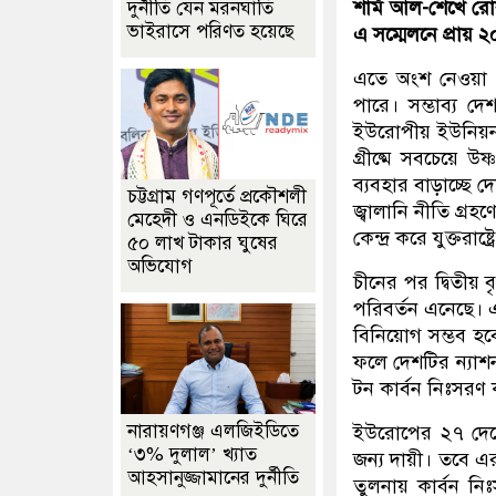
শার্ম আল-শেখে রো
দুর্নীতি যেন মরনঘাতি
ভাইরাসে পরিণত হয়েছে
এ সম্মেলনে প্রায় 
এতে অংশ নেওয়া দ
পারে। সম্ভাব্য দে
ইউরোপীয় ইউনিয়ন। 
গ্রীষ্মে সবচেয়ে উষ
ব্যবহার বাড়াচ্ছে 
চট্টগ্রাম গণপূর্তে প্রকৌশলী
জ্বালানি নীতি গ্র
মেহেদী ও এনডিইকে ঘিরে
কেন্দ্র করে যুক্তরা
৫০ লাখ টাকার ঘুষের
অভিযোগ
চীনের পর দ্বিতীয় বৃ
পরিবর্তন এনেছে।
বিনিয়োগ সম্ভব হবে
ফলে দেশটির ন্যাশ
টন কার্বন নিঃসরণ 
নারায়ণগঞ্জ এলজিইডিতে
ইউরোপের ২৭ দেশ
‘৩% দুলাল’ খ্যাত
জন্য দায়ী। তবে 
আহসানুজ্জামানের দুর্নীতি
তুলনায় কার্বন 