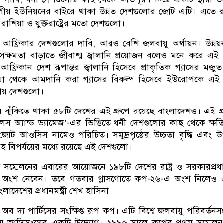
ীয় ইউনিয়নের বাইরে থাকা উন্নত দেশগুলোর জোট এটি। এতে র
 রাশিয়া ও যুক্তরাষ্ট্রের মতো দেশগুলো।
 আফ্রিকার দেশগুলোর দাবি, আরও বেশি জলবায়ু অর্থায়ন। উন্ন
 সক্ষমতা বাড়াতে জীবাশ্ম জ্বালানি প্রয়োজন বলেও মনে করে এই গ
ফ্রিকান দেশ রূপান্তর জ্বালানি হিসেবে প্রাকৃতিক গ্যাসের মজুত
য়া থেকে আমদানি করা গ্যাসের বিকল্প হিসেবে ইউরোপকে এই 
ায় দেশগুলো।
র ঝুঁকিতে থাকা ৫৮টি দেশের এই গ্রুপে রয়েছে বাংলাদেশও। এই গ্
‘লস অ্যান্ড ড্যামেজ’-এর ভিত্তিতে ধনী দেশগুলোর কাছ থেকে ক্ষত
ট আওসিস নামেও পরিচিত। সমুদ্রপৃষ্ঠের উচ্চতা বৃদ্ধি এবং 
বহ বিপর্যয়ের মধ্যে রয়েছে এই দেশগুলো।
 সম্মেলনের এবারের আয়োজনে ১৯৮টি দেশের রাষ্ট্র ও সরকারপ্রধ
িরা অংশ নেবেন। তবে গতবার গ্লাসগোতে কপ-২৬-এ অংশ নিলেও 
ংলাদেশের প্রধানমন্ত্রী শেখ হাসিনা।
 অব দ্য পার্টিসের সংক্ষিপ্ত রূপ কপ। এটি বিশ্বে জলবায়ু পরিবর্তনসংক
ায় জাতিসংঘের একটি উদ্যোগ। ১৯৯৫ সালে কপের প্রথম সম্মেল