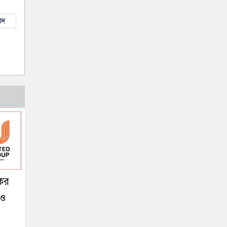
াদ
কর
 ও