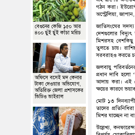
গঠন করা। ইউরোপ
অস্ট্রেলিয়া, জাপান,
জাতিসংঘের সদস্য
বেগুনের কেজি ১৫০ আর
৪০০ ছুঁই ছুঁই কাঁচা মরিচ
দেশগুলোর বিদ্যুৎ
মিশরসহ বেশকিছু আ
তুলতে চায়। রাশি
সরবরাহও করতে চ
জলবায়ু পরিবর্তনে
প্রধান দাবি হলো 
অফিসে বসেই মদ কেনার
আদায় করা। এই জো
টাকা দেওয়ার অভিযোগ,
ক্ষয়ের কারণে ভয়া
অতিরিক্ত জেলা প্রশাসকের
ভিডিও ভাইরাল
মোট ১৩ দিনব্যাপী
তাদের প্রতিনিধ
মিশর যাচ্ছেন না বা
উল্লেখ্য, কনফারেন্স
বিপর্যয় মোকাবিল