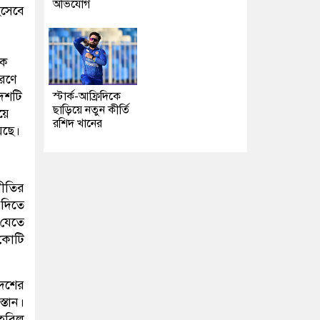
অভিযোগ
িসেবে
জক
সরণে
দেশটি
স্টার্ক-আফ্রিদিকে
ছাড়িয়ে নতুন কীর্তি
য়ে
রশিদ খানের
েছে।
নীতির
 দিতে
 যেতে
 কোটি
দেশের
স্তান।
তহবিল