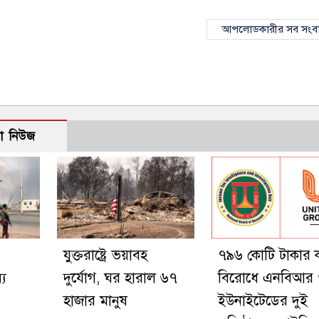
আপলোডকারীর সব সংব
ো নিউজ
যুক্তরাষ্ট্রে ভয়াবহ
৭৯৬ কোটি টাকার 
্য
দুর্যোগ, ঘর হারাল ৬৭
বিরোধে এনবিআর
হাজার মানুষ
ইউনাইটেডের দুই