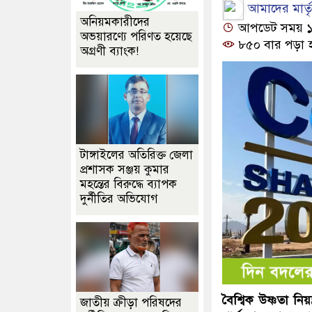
আমাদের মার্তৃভ
অনিয়মকারীদের
আপডেট সময় ১০:১
অভয়ারণ্যে পরিণত হয়েছে
৮৫০ বার পড়া 
অগ্রণী ব্যাংক!
টাঙ্গাইলের অতিরিক্ত জেলা
প্রশাসক সঞ্জয় কুমার
মহন্তের বিরুদ্ধে ব্যাপক
দুর্নীতির অভিযোগ
বৈশ্বিক উষ্ণতা নিয়
জাতীয় ক্রীড়া পরিষদের