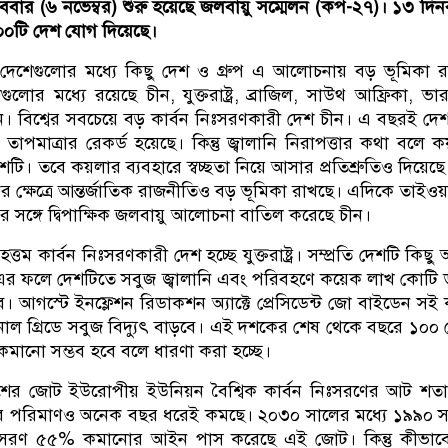
ববার (৬ নভেম্বর) শুরু হয়েছে জলবায়ু সম্মেলন (কপ-২৭)। ১৩ দিনব
২০০টি দেশ যোগ দিয়েছে।
েশেগুলোর মধ্যে কিছু দেশ ও গ্রুপ এ আলোচনায় বড় ভূমিকা 
শগুলোর মধ্যে রয়েছে চীন, যুক্তরাষ্ট্র, ব্রাজিল, সাউথ আফ্রিকা, ভ
বিশ্বের সবচেয়ে বড় কার্বন নিঃসরণকারী দেশ চীন। এ বছরই দে
্ণ তাপমাত্রার রেকর্ড হয়েছে। কিন্তু জ্বালানি নিরাপত্তার কথা বলে 
দেশটি। তবে কয়লার ব্যবহারে স্বচ্ছতা নিয়ে আসার প্রতিশ্রুতিও দিয়েছে
হণের ক্ষেত্রে আন্তর্জাতিক রাজনীতিও বড় ভূমিকা রাখছে। এদিকে তাইও
ষ্ট্রের সঙ্গে দ্বিপাক্ষিক জলবায়ু আলোচনা বাতিল করেছে চীন।
হত্তম কার্বন নিঃসরণকারী দেশ হচ্ছে যুক্তরাষ্ট্র। সম্প্রতি দেশটি কিছ
 এর ফলে দেশটিতে সবুজ জ্বালানি এবং পরিবহণে কয়েক লাখ কোটি
। আগস্টে ইনফ্লেশন রিডাকশন অ্যাক্টে প্রেসিডেন্ট জো বাইডেন সই
নাল গ্রিডে সবুজ বিদ্যুৎ বাড়বে। এই দশকের শেষ থেকে বছরে ১০০
কমানো সম্ভব হবে বলে ধারণা করা হচ্ছে।
ের জোট ইউরোপীয় ইউনিয়ন বৈশ্বিক কার্বন নিঃসরণের আট শতা
এর পরিমাণও অনেক বছর ধরেই কমছে। ২০৩০ সালের মধ্যে ১৯৯০ 
নিঃসরণ ৫৫% কমানোর আইন পাস করেছে এই জোট। কিন্তু কীভাব