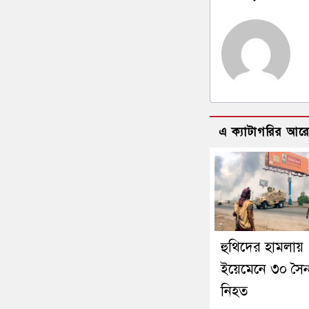
এ ক্যাটাগরির আর
হুথিদের হামলায়
ইয়েমেনে ৩০ সৈন
নিহত