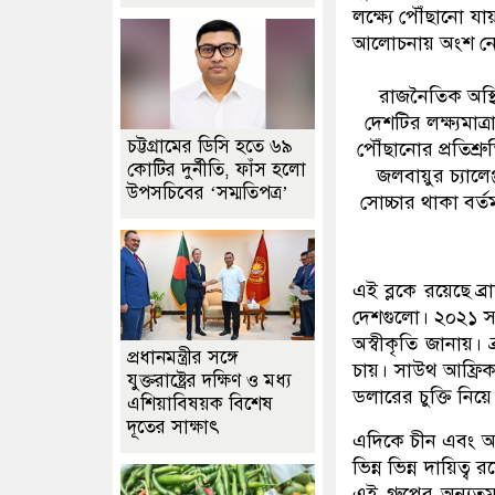
লক্ষ্যে পৌঁছানো 
আলোচনায় অংশ ন
রাজনৈতিক অস্
দেশটির লক্ষ্যমাত
চট্টগ্রামের ডিসি হতে ৬৯
পৌঁছানোর প্রতিশ্রু
কোটির দুর্নীতি, ফাঁস হলো
জলবায়ুর চ্যালে
উপসচিবের ‘সম্মতিপত্র’
সোচ্চার থাকা বর্
এই ব্লকে রয়েছে ব্
দেশগুলো। ২০২১ সা
অস্বীকৃতি জানায়। 
প্রধানমন্ত্রীর সঙ্গে
চায়। সাউথ আফ্রিকা
যুক্তরাষ্ট্রের দক্ষিণ ও মধ্য
ডলারের চুক্তি নিয়ে
এশিয়াবিষয়ক বিশেষ
দূতের সাক্ষাৎ
এদিকে চীন এবং অন
ভিন্ন ভিন্ন দায়িত্ব
এই গ্রুপের অন্যত