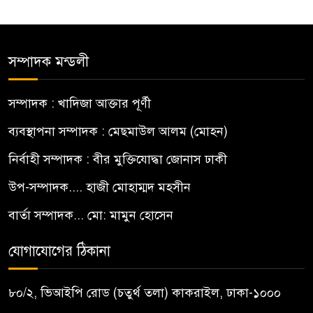
সম্পাদক মন্ডলী
সম্পাদক : খাদিজা আক্তার পূর্ণী
ব্যবস্থাপনা সম্পাদক : মেছমাউল আলম (মোহন)
নির্বাহী সম্পাদক : বীর মুক্তিযোদ্ধা জোনাস ঢাকী
উপ-সম্পাদক.... হাজী মোহাম্মদ মহসীন
বার্তা সম্পাদক... মো: মামুন হোসেন
যোগাযোগের ঠিকানা
৮০/২, ভিআইপি রোড (চতুর্থ তলা) কাকরাইল, ঢাকা-১০০০