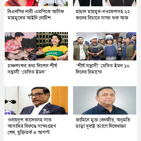
বিএনপির নারী এমপিকে আসিফ
হাছান মাহমুদ-নওফেলসহ ২২
মাহমুদের আইনি নোটিশ
জনের বিচারে সাক্ষ্য শুরু আজ
চাঞ্চল্যকর তথ্য দিলেন শীর্ষ
‘শীর্ষ সন্ত্রাসী’ ডেভিড ইমন ১০
সন্ত্রাসী ‘ডেভিড ইমন’
দিনের রিমান্ডে
ওবায়দুল কাদেরসহ সাত
জামিনে মুক্ত বেনজীর, অনুমতি
আসামির বিরুদ্ধে সাক্ষ্যগ্রহণ
ছাড়া দুবাই ত্যাগে নিষেধাজ্ঞা
শেষ, যুক্তিতর্ক ৪ আগস্ট