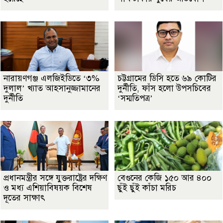
নারায়ণগঞ্জ এলজিইডিতে ‘৩%
চট্টগ্রামের ডিসি হতে ৬৯ কোটির
দুলাল’ খ্যাত আহসানুজ্জামানের
দুর্নীতি, ফাঁস হলো উপসচিবের
দুর্নীতি
‘সম্মতিপত্র’
প্রধানমন্ত্রীর সঙ্গে যুক্তরাষ্ট্রের দক্ষিণ
বেগুনের কেজি ১৫০ আর ৪০০
ও মধ্য এশিয়াবিষয়ক বিশেষ
ছুঁই ছুঁই কাঁচা মরিচ
দূতের সাক্ষাৎ