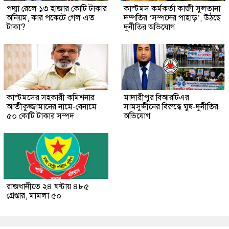
পদ্মা রেলে ১৩ হাজার কোটি টাকার
কাস্টমস কর্মকর্তা কাজী সুলতানা
অনিয়ম, কার পকেটে গেল এত
দম্পতির ‘সম্পদের পাহাড়’, উঠছে
টাকা?
দুর্নীতির অভিযোগ
কাস্টমসের সহকারী কমিশনার
মাদারীপুর বিআরটিএর
আতীকুজ্জামানের নামে-বেনামে
সামসুদ্দীনের বিরুদ্ধে ঘুষ-দুর্নীতির
৫০ কোটি টাকার সম্পদ
অভিযোগ
রাজধানীতে ২৪ ঘণ্টায় ৪৮৫
গ্রেপ্তার, মামলা ৫০