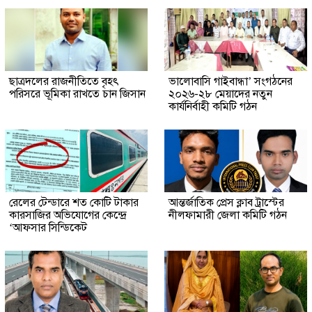
ছাত্রদলের রাজনীতিতে বৃহৎ
ভালোবাসি গাইবান্ধা’ সংগঠনের
পরিসরে ভূমিকা রাখতে চান জিসান
২০২৬-২৮ মেয়াদের নতুন
কার্যনির্বাহী কমিটি গঠন
রেলের টেন্ডারে শত কোটি টাকার
আন্তর্জাতিক প্রেস ক্লাব ট্রাস্টের
কারসাজির অভিযোগের কেন্দ্রে
নীলফামারী জেলা কমিটি গঠন
‘আফসার সিন্ডিকেট