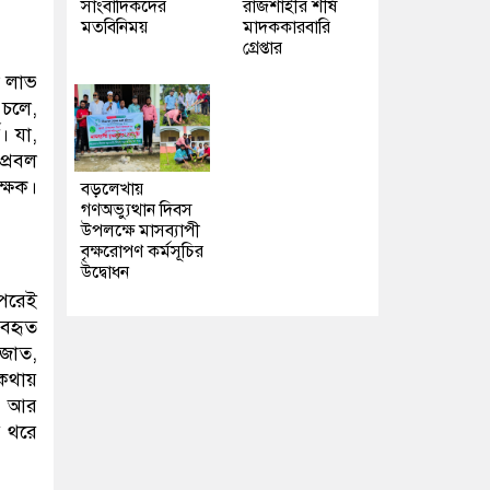
সাংবাদিকদের
রাজশাহীর শীর্ষ
মতবিনিময়
মাদককারবারি
গ্রেপ্তার
া লাভ
 চলে,
। যা,
প্রবল
ক্ষক।
বড়লেখায়
গণঅভ্যুত্থান দিবস
উপলক্ষে মাসব্যাপী
বৃক্ষরোপণ কর্মসূচির
উদ্বোধন
ওপরেই
যবহৃত
জোত,
 কথায়
া। আর
য থরে