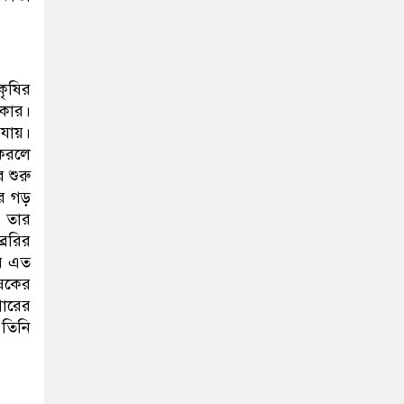
কৃষির
রকার।
যায়।
 করলে
 শুরু
রে গড়
ক তার
রেরির
আর এত
ষকের
গারের
 তিনি