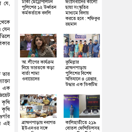
ঢাকা মেট্রোপলিটন
ফ্যাসিবাদের কালো
া যে,
পুলিশের ১২ ঊর্ধ্বতন
ছায়া সংস্কৃতির
কর্মকর্তাকে বদলি
মাধ্যমে বিদায়
করতে হবে : শফিকুর
 থেকে
রহমান
এ যেন
 তিলে
বিকার
আ.লীগের কার্যক্রম
কুমিল্লার
নিয়ে ভারতকে কড়া
ব্রাহ্মণপাড়ায়
বার্তা শামা
পুলিশের বিশেষ
ি তার
ওবায়েদের
অভিযানে ৪ গ্রেপ্তার,
োক্তা
উদ্ধার এক ভিকটিম
র। এক
িয়েট
 কৃষি
 কৃষি
ওগাঁর
ব্রাহ্মণপাড়ায় নবাগত
কালিহাতীতে ২১৯
েন এই
ইউএনওর সঙ্গে
বোতল ফেন্সিডিলসহ