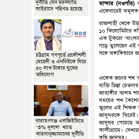
দুর্নীতি যেন মরনঘাতি
মান্দার (নওগাঁর)
ভাইরাসে পরিণত হয়েছে
একেবারেই অমূলক ন
রাজশাহী থেকে উত্
১০ কিলোমিটার দক্
এক টুকরো ‘বাংলাদে
গড়ে তুলেছেন এই 
সঙ্গে অঙ্গাঙ্গিভা
চট্টগ্রাম গণপূর্তে প্রকৌশলী
মেহেদী ও এনডিইকে ঘিরে
৫০ লাখ টাকার ঘুষের
অভিযোগ
একেক জনের শখ আর
ব্যক্তি চিন্তা চেত
জাহাঙ্গীর আলম শাহ
সময়ের শখ কৈশোর
স্কুলের এই শিক্ষ
জাদুঘরকে ঘিরেই।
নারায়ণগঞ্জ এলজিইডিতে
জাদুঘর পেয়েছে অ
‘৩% দুলাল’ খ্যাত
কালীগ্রামে। সেখা
আহসানুজ্জামানের দুর্নীতি
কৃষি জাদুঘর।