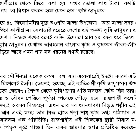
কালীগ্রাম থেকে ফিরে: বলা হয়, শখের তোলা লাখ টাকা। কথাট
য়, তা বিশ্বাস করতে হলে যেতে হবে ‘কৃষি জাদুঘরে’।
তরে ৪০ কিলোমিটার দূরে নওগাঁর মান্দা উপজেলা। আর মান্দা সদর
ষিণে কালীগ্রাম। সেখানেই রয়েছে দেশের এই অনন্য কৃষি জাদুঘর। 
শ’। নিতান্ত শখের বসেই ব্যক্তি উদ্যোগে প্রায় ১৫ বছর ধরে তিলে
কৃষি জাদুঘর। যেখানে আবহমান বাংলার কৃষি ও কৃষকের জীবন-জী
বে জড়িয়ে আছে এমন প্রায় সব ধরনের পণ্যই রয়েছে।
 শৌখিনতা একেক রকম। বলা যায় একেবারেই স্বতন্ত্র। কারণ এট
নার মিশেলেই তৈরি। তেমনই হয়েছে, এই ব্যতিক্রমী কৃষি জাদুঘরের উদ্য
ের ক্ষেত্রেও। শৈশব থেকে কৃষিপণ্যের প্রতি অসম্ভব ঝোঁক ছিল তা
 ও যৌবন পেরিয়ে পূর্ণতা পেয়েছে পৌঢ়ে এসে। রাজশাহী কলেজ
ক সদ্যই অবসর নিয়েছেন। এখন তার সব ধ্যানধারণা নিভৃত পল্লীর এই
 আর এরই মধ্যে তার নিজ হাতে গড়া শাহ্ কৃষি তথ্য পাঠাগার ও
ন্যরকম এক পরিচিতি। রাজশাহীর এই শিক্ষকের স্থায়ী নিবাস ন
নে পৈতৃক সূত্রে পাওয়া তিন একর জায়গার ওপর প্রতিষ্ঠিত করেছ