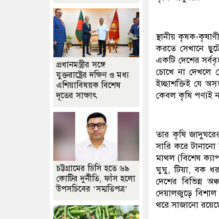
স্থানীয় কৃষক-কৃষা
করতে সেখানে ছুট
একটি দেশের সর্বব
প্রধানমন্ত্রীর সঙ্গে
চোখে না দেখলে 
যুক্তরাষ্ট্রের দক্ষিণ ও মধ্য
ইচ্ছাশক্তিই যে অ
এশিয়াবিষয়ক বিশেষ
কেবল কৃষি পণ্যই 
দূতের সাক্ষাৎ
তার কৃষি জাদুঘর
সারি করে টানানো 
মাথল (বিশেষ ক্যা
চট্টগ্রামের ডিসি হতে ৬৯
ঘুঘু, টিয়া, বক ধ
কোটির দুর্নীতি, ফাঁস হলো
দেশের বিভিন্ন অ
উপসচিবের ‘সম্মতিপত্র’
দেয়ালজুড়ে বিশাল 
থরে সাজানো রয়েছ