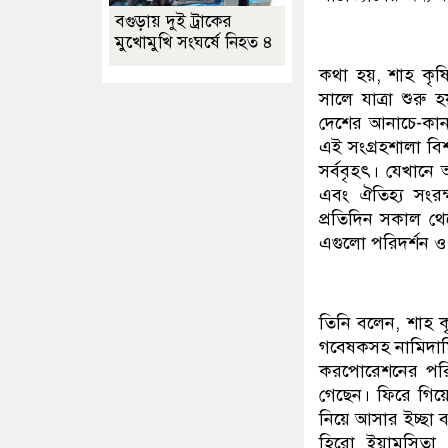
বগুড়ায় দুই ট্রাকের
মুখোমুখি সংঘর্ষে নিহত ৪
কথা হয়, শাহ কৃষ
সালে যাত্রা শুরু
দেশের আনাচে-কান
এই সংগ্রহশালা বি
সর্ববৃহৎ। যেখানে
এবং ঐতিহ্য সংরক
প্রতিদিন সকাল থেক
এগুলো পরিদর্শন ও
তিনি বলেন, শাহ কৃ
গবেষকসহ নামিদামি
করপোরেশনের পরি
গেছেন। ফিরে গিয়ে
নিয়ে আসার ইচ্ছা 
হিরো ইয়ামসিতা 