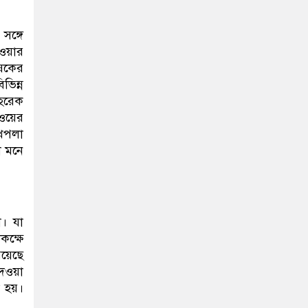
সঙ্গে
েওয়ার
ৃষকের
ভিন্ন
 হরেক
লওয়ের
খেপলা
া মনে
া। যা
কক্ষে
রয়েছে
দেওয়া
ো হয়।