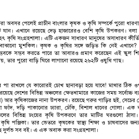
ণীরা অবসর পেলেই প্রাচীন বাংলার কৃষক ও কৃষি সম্পর্কে পুরো ধারণ
ে যান। এখানে রয়েছে দেড় হাজারেরও বেশি কৃষি উপকরণ। বলা
ৃহৎ কৃষি সংগ্রহশালা। এটি একজন সাধারণ মানুষের অসাধারণ কীর্তি
বোঝানো মুশকিল। কৃষক ও কৃষির সঙ্গে জড়িত কি নেই এখানে? 
সম্ভবকে সম্ভব করতে পারে তা আবারও প্রমাণ করেছেন এই স্কুল শি
নয়, তার পুরো বাড়ি ঘিরে লাগানো রয়েছে ২৬২টি ওষুধি গাছ।
ের পা রাখলে যে কারোরই চোখ ছানাবড়া হয়ে যাবে! মাথার ঠিক 
রয়েছে দেশের বিভিন্ন অঞ্চলের ক্ষেতখামারে কাজের সময় সর্বোচ্চ ব্
প) আর কৃষিকাজের নানা উপকরণ। রয়েছে গরুর গাড়ির ছই, সেচের 
রা ফাঁদ, দড়ি পাকানোর ঢ্যারা, ঢেঁকি, বিশাল ধানের গোলা। এক
ঞ্চলের বিভিন্ন ঢংয়ের কৃষি উপকরণে তার মাটির ঘরগুলো ঠাস
কৃষি পঞ্জিকা। তার ভেতরে কৃষকের স্বাস্থ্য শিক্ষা ও চাষবাসের জন্
ে দুর্লভ সব বই। এ এক অবাক করা সংগ্রহশালা।