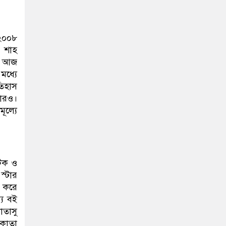
 ২০০৮
ম শাহ
রে আজ
মধ্যে
তিহাস
গারও।
ূল্যে
যটক ও
স্টার
ন করে
্য বই
াতাসু
লকাতা