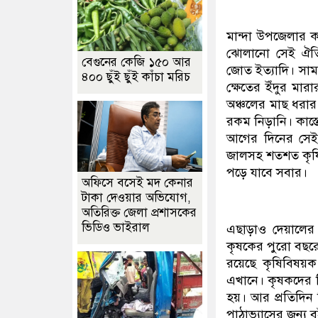
মান্দা উপজেলার ক
ঝোলানো সেই ঐত
বেগুনের কেজি ১৫০ আর
জোত ইত্যাদি। সাম
৪০০ ছুঁই ছুঁই কাঁচা মরিচ
ক্ষেতের ইঁদুর মা
অঞ্চলের মাছ ধরার
রকম নিড়ানি। কাস্
আগের দিনের সেই 
জালসহ শতশত কৃষি
পড়ে যাবে সবার।
অফিসে বসেই মদ কেনার
টাকা দেওয়ার অভিযোগ,
অতিরিক্ত জেলা প্রশাসকের
ভিডিও ভাইরাল
এছাড়াও দেয়ালের 
কৃষকের পুরো বছরে
রয়েছে কৃষিবিষয়ক 
এখানে। কৃষকদের ন
হয়। আর প্রতিদিন 
পাঠাভ্যাসের জন্য