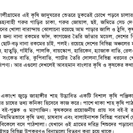
ালীগ্রামের এই কৃষি জাদুঘরের ভেতরে ঢুকতেই চোখে পড়বে চালার 
িহ্যবাহী গরুর গাড়ির চাকা, গরুর জোয়াল, ছই, জমিতে সেচ দ
নের খোলা বারান্দায় ঝোলানো রয়েছে আম পাড়ার জালি ও ঠুসি, ক
রার জন্য নানা রকমের ফাঁদ, কাগজের তৈরি জাঁতার মডেল, দেশের বি
 ছোট-বড় নানা রকমের চাঁই, পলই। রয়েছে দেশের বিভিন্ন অঞ্চলের
তে, হাতুড়ি, গাঁইতি, পালকি, বায়স্কোপ, হারিকেন, হ্যাজাক বাতি, রে
সংকেত বাতি, কুপিবাতি, পাটের তৈরি দোলনা,বিভিন্ন ধরনের 
পণ্য। আর এগুলো দেখলেই আবহমান বাংলার কৃষি ও কৃষকের কথ
একাংশ জুড়ে জাহাঙ্গীর শাহ উদ্ভাবিত একটি বিশাল কৃষি পঞ্জিক
র চাষের তথ্য কনিকা হিসেবে কাজ করে। পাশে থাকা শাহ কৃষি পাঠ
বই-পুস্তক ও ম্যাগাজিন। কৃষকদের প্রয়োজনীয় প্রায় সব বই-ই 
িয়মিতভাবে কৃষি তথ্য, চাষবাস এবং বালাইনাশক বিভিন্ন পরামর্শ 
বিকেলে বসে পাঠশালা। যেখানে ওই গ্রামের দরিদ্র শিশুদের পড়ান
 বইসহ বিভিন্ন উপকরণও বিনামূল্যে বিতরণ করা হয়ে থাকে।