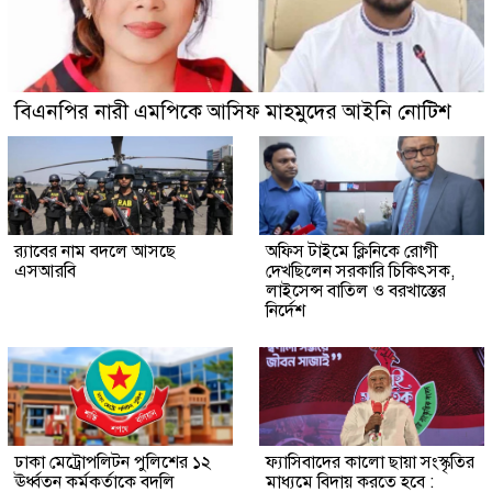
বিএনপির নারী এমপিকে আসিফ মাহমুদের আইনি নোটিশ
র‍্যাবের নাম বদলে আসছে
অফিস টাইমে ক্লিনিকে রোগী
এসআরবি
দেখছিলেন সরকারি চিকিৎসক,
লাইসেন্স বাতিল ও বরখাস্তের
নির্দেশ
ঢাকা মেট্রোপলিটন পুলিশের ১২
ফ্যাসিবাদের কালো ছায়া সংস্কৃতির
ঊর্ধ্বতন কর্মকর্তাকে বদলি
মাধ্যমে বিদায় করতে হবে :