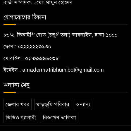
বার্তা সম্পাদক... মো: মামুন হোসেন
যোগাযোগের ঠিকানা
৮০/২, ভিআইপি রোড (চতুর্থ তলা) কাকরাইল, ঢাকা-১০০০
ফোন : ০২২২২২২৩৯৩০
মোবাইল : ০১৭৯৯৪৯৬২৩৮
ইমেইল :
amadermatribhumibd@gmail.com
অন্যান্য মেনু
জেলার খবর
মাতৃভূমি পরিবার
অন্যান্য
ভিডিও গ্যালারী
বিজ্ঞাপন তালিকা