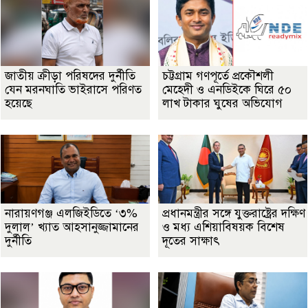
জাতীয় ক্রীড়া পরিষদের দুর্নীতি
চট্টগ্রাম গণপূর্তে প্রকৌশলী
যেন মরনঘাতি ভাইরাসে পরিণত
মেহেদী ও এনডিইকে ঘিরে ৫০
হয়েছে
লাখ টাকার ঘুষের অভিযোগ
নারায়ণগঞ্জ এলজিইডিতে ‘৩%
প্রধানমন্ত্রীর সঙ্গে যুক্তরাষ্ট্রের দক্ষিণ
দুলাল’ খ্যাত আহসানুজ্জামানের
ও মধ্য এশিয়াবিষয়ক বিশেষ
দুর্নীতি
দূতের সাক্ষাৎ