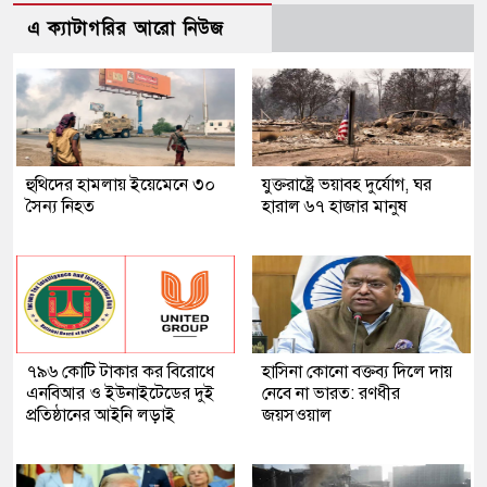
এ ক্যাটাগরির আরো নিউজ
হুথিদের হামলায় ইয়েমেনে ৩০
যুক্তরাষ্ট্রে ভয়াবহ দুর্যোগ, ঘর
সৈন্য নিহত
হারাল ৬৭ হাজার মানুষ
৭৯৬ কোটি টাকার কর বিরোধে
হাসিনা কোনো বক্তব্য দিলে দায়
এনবিআর ও ইউনাইটেডের দুই
নেবে না ভারত: রণধীর
প্রতিষ্ঠানের আইনি লড়াই
জয়সওয়াল