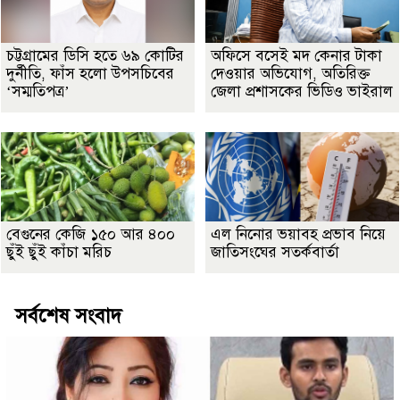
চট্টগ্রামের ডিসি হতে ৬৯ কোটির
অফিসে বসেই মদ কেনার টাকা
দুর্নীতি, ফাঁস হলো উপসচিবের
দেওয়ার অভিযোগ, অতিরিক্ত
‘সম্মতিপত্র’
জেলা প্রশাসকের ভিডিও ভাইরাল
বেগুনের কেজি ১৫০ আর ৪০০
এল নিনোর ভয়াবহ প্রভাব নিয়ে
ছুঁই ছুঁই কাঁচা মরিচ
জাতিসংঘের সতর্কবার্তা
সর্বশেষ সংবাদ