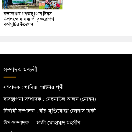
বড়লেখায় গণঅভ্যুত্থান দিবস
উপলক্ষে মাসব্যাপী বৃক্ষরোপণ
কর্মসূচির উদ্বোধন
সম্পাদক মন্ডলী
সম্পাদক : খাদিজা আক্তার পূর্ণী
ব্যবস্থাপনা সম্পাদক : মেছমাউল আলম (মোহন)
নির্বাহী সম্পাদক : বীর মুক্তিযোদ্ধা জোনাস ঢাকী
উপ-সম্পাদক.... হাজী মোহাম্মদ মহসীন