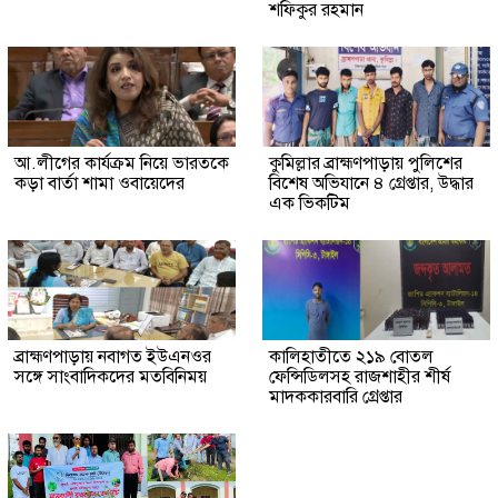
শফিকুর রহমান
আ.লীগের কার্যক্রম নিয়ে ভারতকে
কুমিল্লার ব্রাহ্মণপাড়ায় পুলিশের
কড়া বার্তা শামা ওবায়েদের
বিশেষ অভিযানে ৪ গ্রেপ্তার, উদ্ধার
এক ভিকটিম
ব্রাহ্মণপাড়ায় নবাগত ইউএনওর
কালিহাতীতে ২১৯ বোতল
সঙ্গে সাংবাদিকদের মতবিনিময়
ফেন্সিডিলসহ রাজশাহীর শীর্ষ
মাদককারবারি গ্রেপ্তার