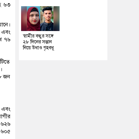
ছে ৬৩
য়ানে।
ন এবং
স্বামীর বন্ধুর সঙ্গে
াখ ৭৬
২৮ দিনের সন্তান
নিয়ে উধাও গৃহবধূ
শটিতে
।
২৮ জন
ন এবং
রোগীর
র ৬২৬
র ৬০৫