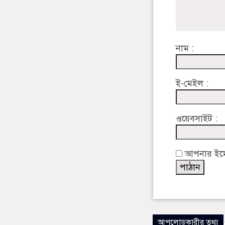
নাম :
ই-মেইল :
ওয়েবসাইট :
আপনার ইমেইল
আপলোডকারীর তথ্য