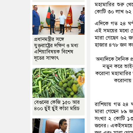
মহামারির শুরু থে
কোটি ৩০ লাখ ৬২
এদিকে গত ২৪ ঘণ্
এই সময়ের মধ্যে 
মারা গেছেন ৬২ জ
প্রধানমন্ত্রীর সঙ্গে
হাজার ৪৭৮ জন কর
যুক্তরাষ্ট্রের দক্ষিণ ও মধ্য
এশিয়াবিষয়ক বিশেষ
দূতের সাক্ষাৎ
অন্যদিকে দৈনিক প্
নতুন করে ভাই
করোনা মহামারির 
করোনায় আ
বেগুনের কেজি ১৫০ আর
রাশিয়ায় গত ২৪ ঘ
৪০০ ছুঁই ছুঁই কাঁচা মরিচ
মারা গেছেন ৮৯ জন
সংখ্যা ২ কোটি ১
জনের। একইসময়ে ই
জন এবং মারা গেছ