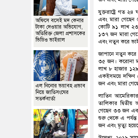
যুক্তরাষ্ট্রে গত
এবং মারা গেছেন ৬
অফিসে বসেই মদ কেনার
কোটি ৯১ লাখ ২৩
টাকা দেওয়ার অভিযোগ,
অতিরিক্ত জেলা প্রশাসকের
১৩৭ জন মারা গেছ
ভিডিও ভাইরাল
এবং নতুন করে ভা
জাপানে নতুন করে
৩৫ জন। করোনা মহা
লাখ ৮ হাজার ১২৯
একইসময়ে দক্ষিণ 
জন এবং মারা গেছ
এল নিনোর ভয়াবহ প্রভাব
নিয়ে জাতিসংঘের
লাতিন আমেরিকার দ
সতর্কবার্তা
তালিকার দ্বিতীয় 
গেছেন ৩৩ জন এবং
শুরু থেকে এ পর্য
জন এবং মৃত্যু হয়
উল্লেখ্য, ২০১৯ সা