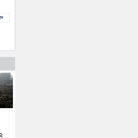
াদ
২২