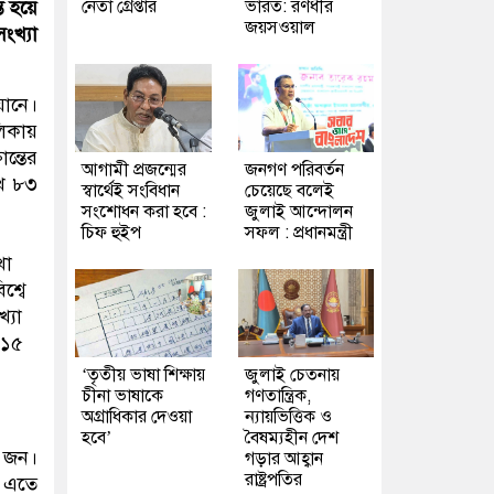
নেতা গ্রেপ্তার
ভারত: রণধীর
ত হয়ে
জয়সওয়াল
ংখ্যা
ানে।
লিকায়
ন্তের
আগামী প্রজন্মের
জনগণ পরিবর্তন
াখ ৮৩
স্বার্থেই সংবিধান
চেয়েছে বলেই
সংশোধন করা হবে :
জুলাই আন্দোলন
চিফ হুইপ
সফল : প্রধানমন্ত্রী
খা
শ্বে
্যা
৭১৫
‘তৃতীয় ভাষা শিক্ষায়
জুলাই চেতনায়
চীনা ভাষাকে
গণতান্ত্রিক,
অগ্রাধিকার দেওয়া
ন্যায়ভিত্তিক ও
হবে’
বৈষম্যহীন দেশ
৮ জন।
গড়ার আহ্বান
রাষ্ট্রপতির
। এতে