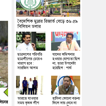
বৈদেশিক মুদ্রার রিজার্ভ বেড়ে ৩৬.৫৯
বিলিয়ন ডলার
ছাত্রদলের পরিণতি
যাদের কমিশনার
ছাত্রলীগের চেয়েও
হওয়ার যোগ্যতা ছিল
খারাপ হবে :
না, তারা উপদেষ্টা
সারজিস আলম
হয়েছিল : পার্থ
ভারতে যাওয়ার
হাসিনা কোনো বক্তব্য
দিনের
সময় কৃষক লীগ
দিলে দায় নেবে না