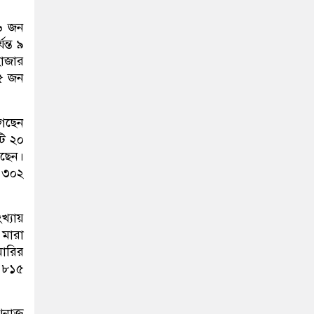
০৬ জন
ন্ত ৯
াজার
৩৫ জন
গেছেন
টি ২০
েছেন।
র ৩০২
খ্যায়
 মারা
মারির
র ৮১৫
নাক্ত