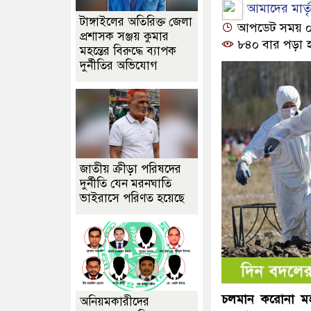
আমাদের মার্তৃভ
টাঙ্গাইলের অতিরিক্ত জেলা
আপডেট সময় ০৩:
প্রশাসক সঞ্জয় কুমার
৮৪০ বার পড়া 
মহন্তের বিরুদ্ধে ব্যাপক
দুর্নীতির অভিযোগ
জাতীয় ক্রীড়া পরিষদের
দুর্নীতি যেন মরনঘাতি
ভাইরাসে পরিণত হয়েছে
চলমান করোনা মহাম
অনিয়মকারীদের