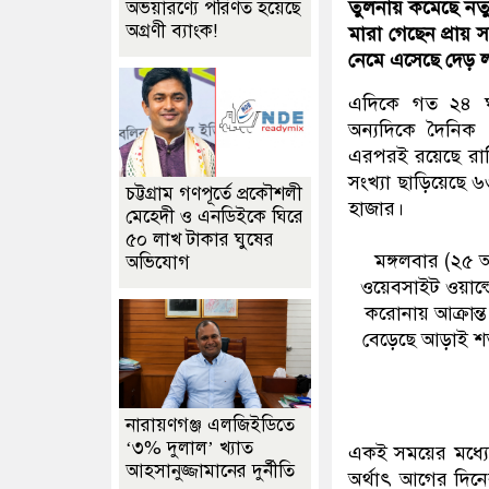
তুলনায় কমেছে নতুন
অভয়ারণ্যে পরিণত হয়েছে
অগ্রণী ব্যাংক!
মারা গেছেন প্রায়
নেমে এসেছে দেড় ল
এদিকে গত ২৪ ঘণ
অন্যদিকে দৈনিক প
এরপরই রয়েছে রাশিয়
সংখ্যা ছাড়িয়েছে 
চট্টগ্রাম গণপূর্তে প্রকৌশলী
হাজার।
মেহেদী ও এনডিইকে ঘিরে
৫০ লাখ টাকার ঘুষের
মঙ্গলবার (২৫ অ
অভিযোগ
ওয়েবসাইট ওয়ার্ল্
করোনায় আক্রান্ত
বেড়েছে আড়াই শত
নারায়ণগঞ্জ এলজিইডিতে
‘৩% দুলাল’ খ্যাত
একই সময়ের মধ্যে
আহসানুজ্জামানের দুর্নীতি
অর্থাৎ আগের দিনে