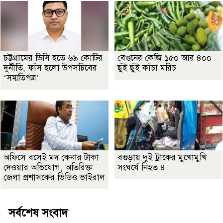
চট্টগ্রামের ডিসি হতে ৬৯ কোটির
বেগুনের কেজি ১৫০ আর ৪০০
দুর্নীতি, ফাঁস হলো উপসচিবের
ছুঁই ছুঁই কাঁচা মরিচ
‘সম্মতিপত্র’
অফিসে বসেই মদ কেনার টাকা
বগুড়ায় দুই ট্রাকের মুখোমুখি
দেওয়ার অভিযোগ, অতিরিক্ত
সংঘর্ষে নিহত ৪
জেলা প্রশাসকের ভিডিও ভাইরাল
সর্বশেষ সংবাদ