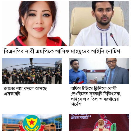
বিএনপির নারী এমপিকে আসিফ মাহমুদের আইনি নোটিশ
র‍্যাবের নাম বদলে আসছে
অফিস টাইমে ক্লিনিকে রোগী
এসআরবি
দেখছিলেন সরকারি চিকিৎসক,
লাইসেন্স বাতিল ও বরখাস্তের
নির্দেশ