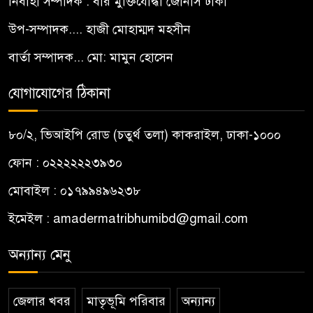
নির্বাহী সম্পাদক : বীর মুক্তিযোদ্ধা জোনাস ঢাকী
উপ-সম্পাদক.... হাজী মোহাম্মদ মহসীন
বার্তা সম্পাদক... মো: মামুন হোসেন
যোগাযোগের ঠিকানা
৮০/২, ভিআইপি রোড (চতুর্থ তলা) কাকরাইল, ঢাকা-১০০০
ফোন : ০২২২২২২৩৯৩০
মোবাইল : ০১৭৯৯৪৯৬২৩৮
ইমেইল :
amadermatribhumibd@gmail.com
অন্যান্য মেনু
জেলার খবর
মাতৃভূমি পরিবার
অন্যান্য