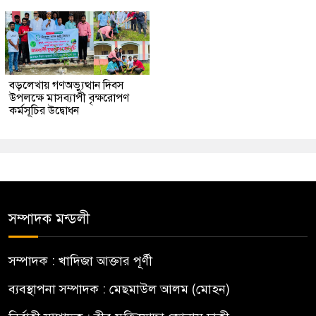
বড়লেখায় গণঅভ্যুত্থান দিবস
উপলক্ষে মাসব্যাপী বৃক্ষরোপণ
কর্মসূচির উদ্বোধন
সম্পাদক মন্ডলী
সম্পাদক : খাদিজা আক্তার পূর্ণী
ব্যবস্থাপনা সম্পাদক : মেছমাউল আলম (মোহন)