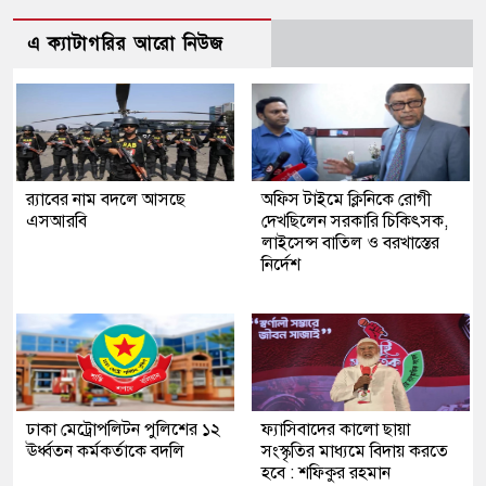
এ ক্যাটাগরির আরো নিউজ
র‍্যাবের নাম বদলে আসছে
অফিস টাইমে ক্লিনিকে রোগী
এসআরবি
দেখছিলেন সরকারি চিকিৎসক,
লাইসেন্স বাতিল ও বরখাস্তের
নির্দেশ
ঢাকা মেট্রোপলিটন পুলিশের ১২
ফ্যাসিবাদের কালো ছায়া
ঊর্ধ্বতন কর্মকর্তাকে বদলি
সংস্কৃতির মাধ্যমে বিদায় করতে
হবে : শফিকুর রহমান