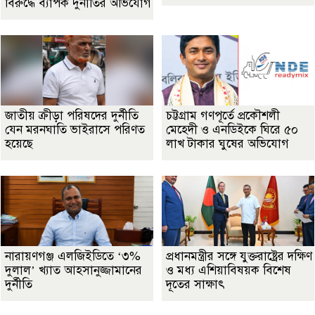
বিরুদ্ধে ব্যাপক দুর্নীতির অভিযোগ
জাতীয় ক্রীড়া পরিষদের দুর্নীতি
চট্টগ্রাম গণপূর্তে প্রকৌশলী
যেন মরনঘাতি ভাইরাসে পরিণত
মেহেদী ও এনডিইকে ঘিরে ৫০
হয়েছে
লাখ টাকার ঘুষের অভিযোগ
নারায়ণগঞ্জ এলজিইডিতে ‘৩%
প্রধানমন্ত্রীর সঙ্গে যুক্তরাষ্ট্রের দক্ষিণ
দুলাল’ খ্যাত আহসানুজ্জামানের
ও মধ্য এশিয়াবিষয়ক বিশেষ
দুর্নীতি
দূতের সাক্ষাৎ