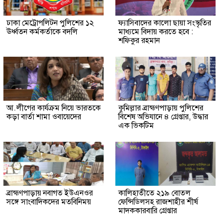
ঢাকা মেট্রোপলিটন পুলিশের ১২
ফ্যাসিবাদের কালো ছায়া সংস্কৃতির
ঊর্ধ্বতন কর্মকর্তাকে বদলি
মাধ্যমে বিদায় করতে হবে :
শফিকুর রহমান
আ.লীগের কার্যক্রম নিয়ে ভারতকে
কুমিল্লার ব্রাহ্মণপাড়ায় পুলিশের
কড়া বার্তা শামা ওবায়েদের
বিশেষ অভিযানে ৪ গ্রেপ্তার, উদ্ধার
এক ভিকটিম
ব্রাহ্মণপাড়ায় নবাগত ইউএনওর
কালিহাতীতে ২১৯ বোতল
সঙ্গে সাংবাদিকদের মতবিনিময়
ফেন্সিডিলসহ রাজশাহীর শীর্ষ
মাদককারবারি গ্রেপ্তার