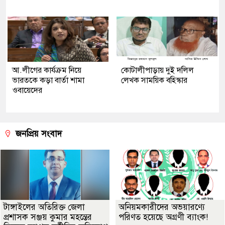
আ.লীগের কার্যক্রম নিয়ে
কোটালীপাড়ায় দুই দলিল
ভারতকে কড়া বার্তা শামা
লেখক সাময়িক বহিস্কার
ওবায়েদের
জনপ্রিয় সংবাদ
টাঙ্গাইলের অতিরিক্ত জেলা
অনিয়মকারীদের অভয়ারণ্যে
প্রশাসক সঞ্জয় কুমার মহন্তের
পরিণত হয়েছে অগ্রণী ব্যাংক!