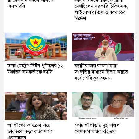
এসআরবি
দেখছিলেন সরকারি চিকিৎসক,
লাইসেন্স বাতিল ও বরখাস্তের
নির্দেশ
ঢাকা মেট্রোপলিটন পুলিশের ১২
ফ্যাসিবাদের কালো ছায়া
ঊর্ধ্বতন কর্মকর্তাকে বদলি
সংস্কৃতির মাধ্যমে বিদায় করতে
হবে : শফিকুর রহমান
আ.লীগের কার্যক্রম নিয়ে
কোটালীপাড়ায় দুই দলিল
ভারতকে কড়া বার্তা শামা
লেখক সাময়িক বহিস্কার
ওবায়েদের