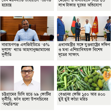
যেন মরনঘাতি ভাইরাসে পরিণত
মেহেদী ও এনডিইকে ঘিরে ৫০
হয়েছে
লাখ টাকার ঘুষের অভিযোগ
নারায়ণগঞ্জ এলজিইডিতে ‘৩%
প্রধানমন্ত্রীর সঙ্গে যুক্তরাষ্ট্রের দক্ষিণ
দুলাল’ খ্যাত আহসানুজ্জামানের
ও মধ্য এশিয়াবিষয়ক বিশেষ
দুর্নীতি
দূতের সাক্ষাৎ
চট্টগ্রামের ডিসি হতে ৬৯ কোটির
বেগুনের কেজি ১৫০ আর ৪০০
দুর্নীতি, ফাঁস হলো উপসচিবের
ছুঁই ছুঁই কাঁচা মরিচ
‘সম্মতিপত্র’