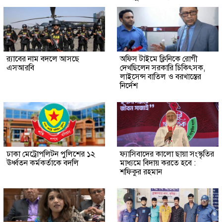
র‍্যাবের নাম বদলে আসছে
অফিস টাইমে ক্লিনিকে রোগী
এসআরবি
দেখছিলেন সরকারি চিকিৎসক,
লাইসেন্স বাতিল ও বরখাস্তের
নির্দেশ
ঢাকা মেট্রোপলিটন পুলিশের ১২
ফ্যাসিবাদের কালো ছায়া সংস্কৃতির
ঊর্ধ্বতন কর্মকর্তাকে বদলি
মাধ্যমে বিদায় করতে হবে :
শফিকুর রহমান