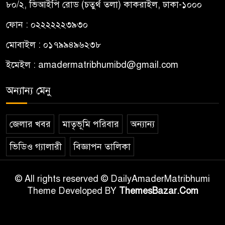
৮০/২, ভিআইপি রোড (চতুর্থ তলা) কাকরাইল, ঢাকা-১০০০
ফোন : ০২২২২২২৩৯৩০
মোবাইল : ০১৭৯৯৪৯৬২৩৮
ইমেইল :
amadermatribhumibd@gmail.com
অন্যান্য মেনু
জেলার খবর
মাতৃভূমি পরিবার
অন্যান্য
ভিডিও গ্যালারী
বিজ্ঞাপন তালিকা
© All rights reserved © DailyAmaderMatribhumi
Theme Developed BY
ThemesBazar.Com