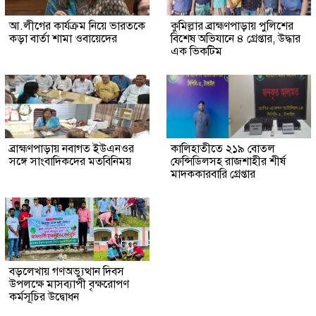
আ.লীগের কার্যক্রম নিয়ে ভারতকে
কুমিল্লার ব্রাহ্মণপাড়ায় পুলিশের
কড়া বার্তা শামা ওবায়েদের
বিশেষ অভিযানে ৪ গ্রেপ্তার, উদ্ধার
এক ভিকটিম
ব্রাহ্মণপাড়ায় নবাগত ইউএনওর
কালিহাতীতে ২১৯ বোতল
সঙ্গে সাংবাদিকদের মতবিনিময়
ফেন্সিডিলসহ রাজশাহীর শীর্ষ
মাদককারবারি গ্রেপ্তার
বড়লেখায় গণঅভ্যুত্থান দিবস
উপলক্ষে মাসব্যাপী বৃক্ষরোপণ
কর্মসূচির উদ্বোধন