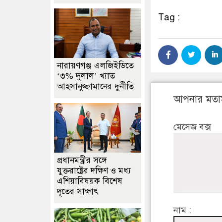
Tag :
নারায়ণগঞ্জ এলজিইডিতে
‘৩% দুলাল’ খ্যাত
আহসানুজ্জামানের দুর্নীতি
আপনার মতা
মেসেজ বক্স
প্রধানমন্ত্রীর সঙ্গে
যুক্তরাষ্ট্রের দক্ষিণ ও মধ্য
এশিয়াবিষয়ক বিশেষ
দূতের সাক্ষাৎ
নাম :