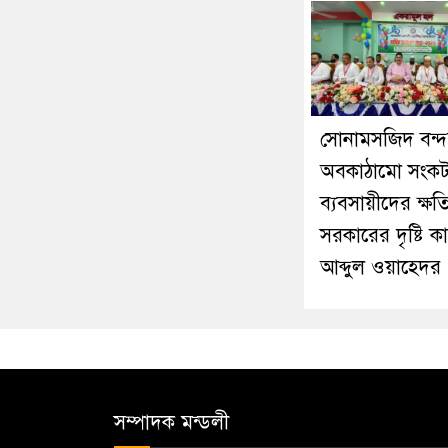
সোনামসজিদ বন্দ
অবকাঠামো সংক
ব্যবসায়ীদের ক্ষতি
সরকারের দৃষ্টি ক
আব্দুল ওয়াহেদর
সম্পাদক মন্ডলী