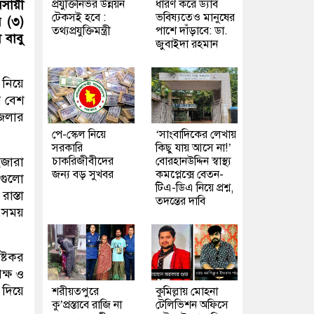
প্রযুক্তিনির্ভর উন্নয়ন
ধারণ করে ড্যাব
বসায়ী
টেকসই হবে :
ভবিষ্যতেও মানুষের
র (৩)
তথ্যপ্রযুক্তিমন্ত্রী
পাশে দাঁড়াবে: ডা.
 বাবু
জুবাইদা রহমান
 নিয়ে
ে বেশ
জেলার
পে-স্কেল নিয়ে
‘সাংবাদিকের লেখায়
সরকারি
কিছু যায় আসে না!’
চাকরিজীবীদের
বোরহানউদ্দিন স্বাস্থ্য
ইজারা
জন্য বড় সুখবর
কমপ্লেক্সে বেতন-
 গুলো
টিএ-ডিএ নিয়ে প্রশ্ন,
াস্তা
তদন্তের দাবি
য় সময়
ষ্টকর
ক্ষ ও
 দিয়ে
শরীয়তপুরে
কুমিল্লায় মোহনা
কু’প্রস্তাবে রাজি না
টেলিভিশন অফিসে