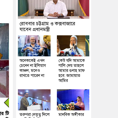
রোববার চট্টগ্রাম ও কক্সবাজারে
যাবেন প্রধানমন্ত্রী
অনেককেই এখন
কেউ যদি আমাকে
চেনেন না ইলিয়াস
গালি দেয় তাহলে
কাঞ্চন, মনেও
আমার গুনাহ মাফ
রাখতে পারেন না
হবে: জামায়াত
আমির
ার টি
তরুণরা নেতৃত্ব দিলে
মানবিক অঙ্গীকার