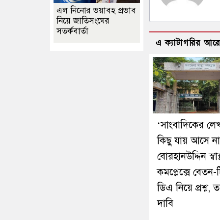
এল নিনোর ভয়াবহ প্রভাব
নিয়ে জাতিসংঘের
সতর্কবার্তা
এ ক্যাটাগরির আর
‘সাংবাদিকের লে
কিছু যায় আসে না
বোরহানউদ্দিন স্বাস্থ
কমপ্লেক্সে বেতন-
ডিএ নিয়ে প্রশ্ন, ত
দাবি