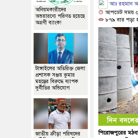
আঃ রহমান আ
অনিয়মকারীদের
আপডেট সময় ০৯:
অভয়ারণ্যে পরিণত হয়েছে
৮৭৯ বার পড়া 
অগ্রণী ব্যাংক!
টাঙ্গাইলের অতিরিক্ত জেলা
প্রশাসক সঞ্জয় কুমার
মহন্তের বিরুদ্ধে ব্যাপক
দুর্নীতির অভিযোগ
পিরোজপুরের মঠবাড়
জাতীয় ক্রীড়া পরিষদের