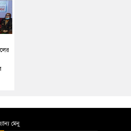
খলের
র
যান্য মেনু