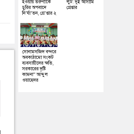
হওয়ায় তরুণীকে
লুট: দুই আসামি
চুরির অপবাদে
গ্রেপ্তার
নি’র্যা’তন, গ্রে’প্তার ২
সোনামসজিদ বন্দরে
অবকাঠামো সংকট
ব্যবসায়ীদের ক্ষতি,
সরকারের দৃষ্টি
কামনা” আব্দুল
ওয়াহেদর