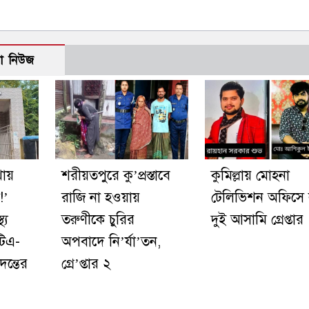
ো নিউজ
খায়
শরীয়তপুরে কু’প্রস্তাবে
কুমিল্লায় মোহনা
!’
রাজি না হওয়ায়
টেলিভিশন অফিসে 
্য
তরুণীকে চুরির
দুই আসামি গ্রেপ্তার
টিএ-
অপবাদে নি’র্যা’তন,
দন্তের
গ্রে’প্তার ২