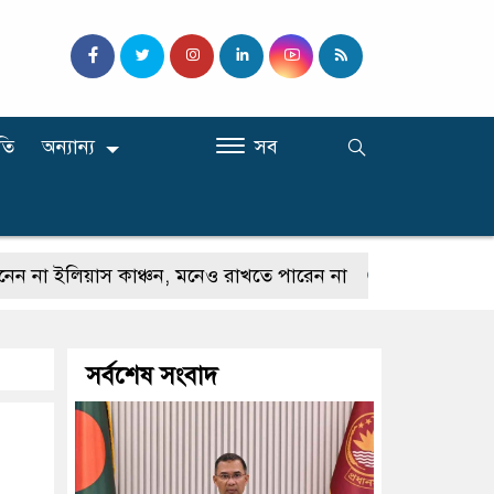
তি
অন্যান্য
সব
িয়াস কাঞ্চন, মনেও রাখতে পারেন না
কেউ যদি আমাকে গাল
সর্বশেষ সংবাদ