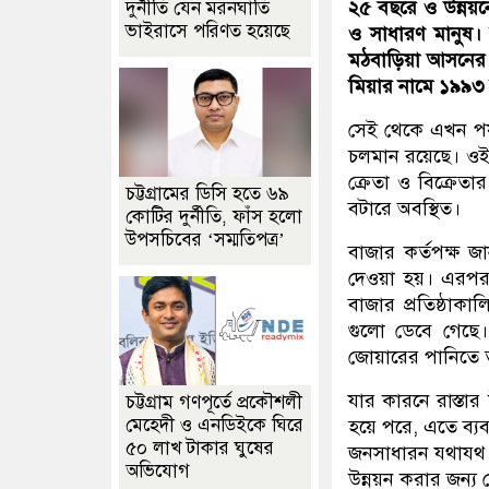
২৫ বছরে ও উন্নয়ন
দুর্নীতি যেন মরনঘাতি
ভাইরাসে পরিণত হয়েছে
ও সাধারণ মানুষ।
মঠবাড়িয়া আসনের স
মিয়ার নামে ১৯৯৩ স
সেই থেকে এখন পর্য
চলমান রয়েছে। ওই 
ক্রেতা ও বিক্রে
চট্টগ্রামের ডিসি হতে ৬৯
বটারে অবস্থিত।
কোটির দুর্নীতি, ফাঁস হলো
উপসচিবের ‘সম্মতিপত্র’
বাজার কর্তপক্ষ জ
দেওয়া হয়। এরপর 
বাজার প্রতিষ্ঠাক
গুলো ডেবে গেছে।
জোয়ারের পানিতে 
যার কারনে রাস্তা
চট্টগ্রাম গণপূর্তে প্রকৌশলী
মেহেদী ও এনডিইকে ঘিরে
হয়ে পরে, এতে ব্যব
৫০ লাখ টাকার ঘুষের
জনসাধারন যথাযথ ক
অভিযোগ
উন্নয়ন করার জন্য