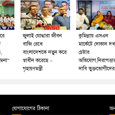
রে
জুলাই যোদ্ধারা জীবন
কুমিল্লায় এসএন
ট
বাজি রেখে
মার্কেটে দোকান দ
,
বাংলাদেশকে নতুন করে
চেষ্টার
ামনা”
স্বাধীন করেছে –
অভিযোগ,নিরাপত্তা
গৃহায়ণমন্ত্রী
দাবি ভুক্তভোগীদের
যোগাযোগের ঠিকানা
অন্