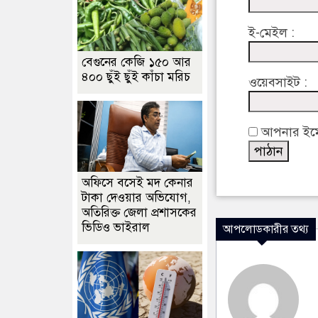
ই-মেইল :
বেগুনের কেজি ১৫০ আর
৪০০ ছুঁই ছুঁই কাঁচা মরিচ
ওয়েবসাইট :
আপনার ইমেইল
অফিসে বসেই মদ কেনার
টাকা দেওয়ার অভিযোগ,
অতিরিক্ত জেলা প্রশাসকের
ভিডিও ভাইরাল
আপলোডকারীর তথ্য