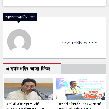
আপলোডকারীর তথ্য
আপলোডকারীর সব সংবাদ
এ ক্যাটাগরির আরো নিউজ
আগামী প্রজন্মের স্বার্থেই
জনগণ পরিবর্তন চেয়েছে বলেই
সংবিধান সংশোধন করা হবে :
জুলাই আন্দোলন সফল :