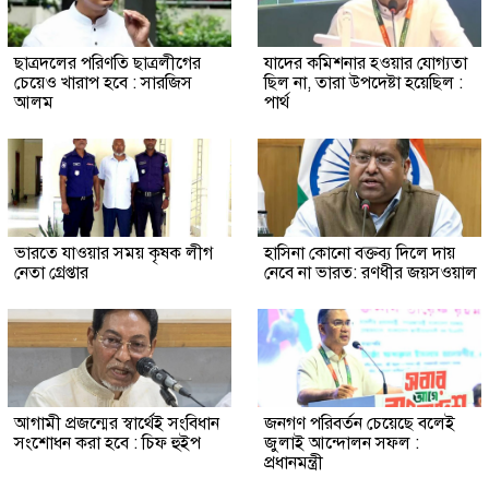
ছাত্রদলের পরিণতি ছাত্রলীগের
যাদের কমিশনার হওয়ার যোগ্যতা
চেয়েও খারাপ হবে : সারজিস
ছিল না, তারা উপদেষ্টা হয়েছিল :
আলম
পার্থ
ভারতে যাওয়ার সময় কৃষক লীগ
হাসিনা কোনো বক্তব্য দিলে দায়
নেতা গ্রেপ্তার
নেবে না ভারত: রণধীর জয়সওয়াল
আগামী প্রজন্মের স্বার্থেই সংবিধান
জনগণ পরিবর্তন চেয়েছে বলেই
সংশোধন করা হবে : চিফ হুইপ
জুলাই আন্দোলন সফল :
প্রধানমন্ত্রী