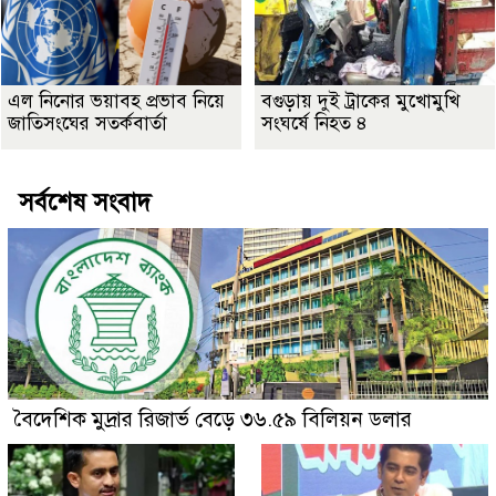
এল নিনোর ভয়াবহ প্রভাব নিয়ে
বগুড়ায় দুই ট্রাকের মুখোমুখি
জাতিসংঘের সতর্কবার্তা
সংঘর্ষে নিহত ৪
সর্বশেষ সংবাদ
বৈদেশিক মুদ্রার রিজার্ভ বেড়ে ৩৬.৫৯ বিলিয়ন ডলার