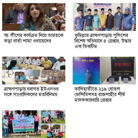
আ.লীগের কার্যক্রম নিয়ে ভারতকে
কুমিল্লার ব্রাহ্মণপাড়ায় পুলিশের
কড়া বার্তা শামা ওবায়েদের
বিশেষ অভিযানে ৪ গ্রেপ্তার, উদ্ধার
এক ভিকটিম
ব্রাহ্মণপাড়ায় নবাগত ইউএনওর
কালিহাতীতে ২১৯ বোতল
সঙ্গে সাংবাদিকদের মতবিনিময়
ফেন্সিডিলসহ রাজশাহীর শীর্ষ
মাদককারবারি গ্রেপ্তার