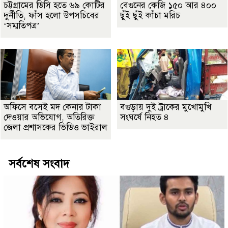
চট্টগ্রামের ডিসি হতে ৬৯ কোটির
বেগুনের কেজি ১৫০ আর ৪০০
দুর্নীতি, ফাঁস হলো উপসচিবের
ছুঁই ছুঁই কাঁচা মরিচ
‘সম্মতিপত্র’
অফিসে বসেই মদ কেনার টাকা
বগুড়ায় দুই ট্রাকের মুখোমুখি
দেওয়ার অভিযোগ, অতিরিক্ত
সংঘর্ষে নিহত ৪
জেলা প্রশাসকের ভিডিও ভাইরাল
সর্বশেষ সংবাদ