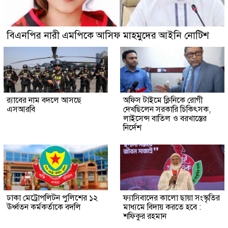
বিএনপির নারী এমপিকে আসিফ মাহমুদের আইনি নোটিশ
র‍্যাবের নাম বদলে আসছে
অফিস টাইমে ক্লিনিকে রোগী
এসআরবি
দেখছিলেন সরকারি চিকিৎসক,
লাইসেন্স বাতিল ও বরখাস্তের
নির্দেশ
ঢাকা মেট্রোপলিটন পুলিশের ১২
ফ্যাসিবাদের কালো ছায়া সংস্কৃতির
ঊর্ধ্বতন কর্মকর্তাকে বদলি
মাধ্যমে বিদায় করতে হবে :
শফিকুর রহমান