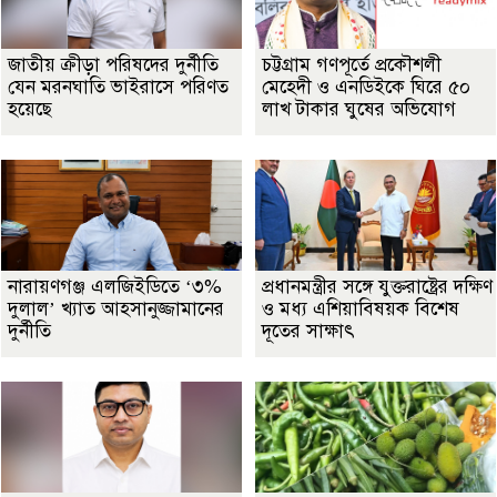
জাতীয় ক্রীড়া পরিষদের দুর্নীতি
চট্টগ্রাম গণপূর্তে প্রকৌশলী
যেন মরনঘাতি ভাইরাসে পরিণত
মেহেদী ও এনডিইকে ঘিরে ৫০
হয়েছে
লাখ টাকার ঘুষের অভিযোগ
নারায়ণগঞ্জ এলজিইডিতে ‘৩%
প্রধানমন্ত্রীর সঙ্গে যুক্তরাষ্ট্রের দক্ষিণ
দুলাল’ খ্যাত আহসানুজ্জামানের
ও মধ্য এশিয়াবিষয়ক বিশেষ
দুর্নীতি
দূতের সাক্ষাৎ