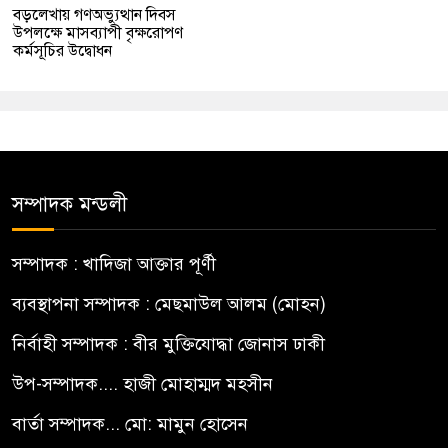
বড়লেখায় গণঅভ্যুত্থান দিবস
উপলক্ষে মাসব্যাপী বৃক্ষরোপণ
কর্মসূচির উদ্বোধন
সম্পাদক মন্ডলী
সম্পাদক : খাদিজা আক্তার পূর্ণী
ব্যবস্থাপনা সম্পাদক : মেছমাউল আলম (মোহন)
নির্বাহী সম্পাদক : বীর মুক্তিযোদ্ধা জোনাস ঢাকী
উপ-সম্পাদক.... হাজী মোহাম্মদ মহসীন
বার্তা সম্পাদক... মো: মামুন হোসেন