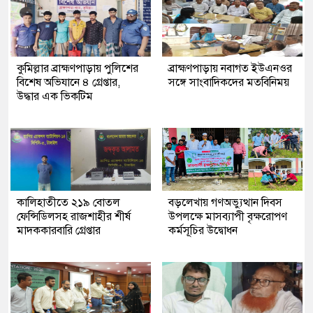
কুমিল্লার ব্রাহ্মণপাড়ায় পুলিশের
ব্রাহ্মণপাড়ায় নবাগত ইউএনওর
বিশেষ অভিযানে ৪ গ্রেপ্তার,
সঙ্গে সাংবাদিকদের মতবিনিময়
উদ্ধার এক ভিকটিম
কালিহাতীতে ২১৯ বোতল
বড়লেখায় গণঅভ্যুত্থান দিবস
ফেন্সিডিলসহ রাজশাহীর শীর্ষ
উপলক্ষে মাসব্যাপী বৃক্ষরোপণ
মাদককারবারি গ্রেপ্তার
কর্মসূচির উদ্বোধন