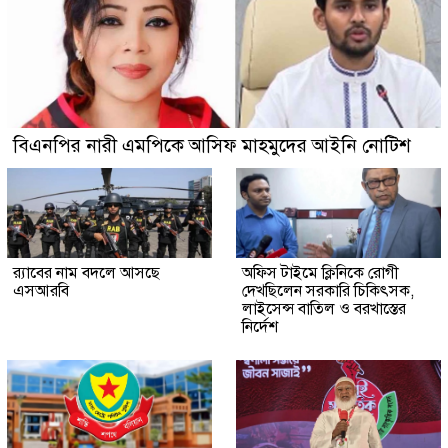
বিএনপির নারী এমপিকে আসিফ মাহমুদের আইনি নোটিশ
র‍্যাবের নাম বদলে আসছে
অফিস টাইমে ক্লিনিকে রোগী
এসআরবি
দেখছিলেন সরকারি চিকিৎসক,
লাইসেন্স বাতিল ও বরখাস্তের
নির্দেশ