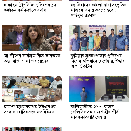
ঢাকা মেট্রোপলিটন পুলিশের ১২
ফ্যাসিবাদের কালো ছায়া সংস্কৃতির
ঊর্ধ্বতন কর্মকর্তাকে বদলি
মাধ্যমে বিদায় করতে হবে :
শফিকুর রহমান
আ.লীগের কার্যক্রম নিয়ে ভারতকে
কুমিল্লার ব্রাহ্মণপাড়ায় পুলিশের
কড়া বার্তা শামা ওবায়েদের
বিশেষ অভিযানে ৪ গ্রেপ্তার, উদ্ধার
এক ভিকটিম
ব্রাহ্মণপাড়ায় নবাগত ইউএনওর
কালিহাতীতে ২১৯ বোতল
সঙ্গে সাংবাদিকদের মতবিনিময়
ফেন্সিডিলসহ রাজশাহীর শীর্ষ
মাদককারবারি গ্রেপ্তার