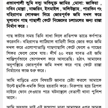
প্রভাবশালী ভুমি দস্যু অভিযু্‌ক্ত জামির ,মোসা: জাকিয়া ,
নবিন মোল্লা , নাজরিন, ইসমাইল , অলিউল্লাহ , পারভিন গং
বহিরাগত লোকজন দিয়ে জোরপূর্বক জমি দখল করে
মূল্যবান গাছ গাছালী কেটে নিজেদের চলাচলের জন্য রাস্তা
নির্মাণ করে ।
গাছ কাটার সময় তিনি বাধা দিলে প্রতিপক্ষ তাতে কর্ণপাত
করেননি। বহিরাগত লাঠিয়াল বাহিনী দিয়ে জোর করে জমি
দখল করে এলোপাতাড়ি গাছগাছালি কেটে ফেলে ও গাছের
শিকর ফেলে রেখে যায়। দীর্ঘ ২০ বছর যাবত এই জমি
শান্তিপূর্ণভাবে ভোগদখল করে আসতেছি। হঠাৎ আমাদের
অনুপস্থিতে জোরপূর্বক জমি দখল করে গাছ কেটে রাস্তা
নির্মাণের কাজ শুরু করে।
আমি বাড়িতে এসে বিষয়টি জানার চেষ্টা করলে আমাকে
উল্টে হুমকি-ধমকি দিয়ে হয়রানি করে। নিরুপায় হয়ে ত্রিপল
নাইনে ফোন দেওয়ার পরে ঘটনাস্থলে বেতাগী থানা পুলিশ
আসে।
আমি অসহায় তাই এই সুযোগে তারা আমাদের ওপর অনেক