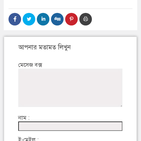
আপনার মতামত লিখুন
মেসেজ বক্স
নাম :
ই-মেইল :