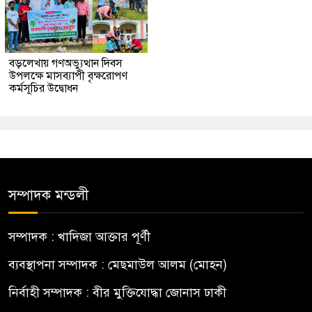
বড়লেখায় গণঅভ্যুত্থান দিবস
উপলক্ষে মাসব্যাপী বৃক্ষরোপণ
কর্মসূচির উদ্বোধন
সম্পাদক মন্ডলী
সম্পাদক : খাদিজা আক্তার পূর্ণী
ব্যবস্থাপনা সম্পাদক : মেছমাউল আলম (মোহন)
নির্বাহী সম্পাদক : বীর মুক্তিযোদ্ধা জোনাস ঢাকী