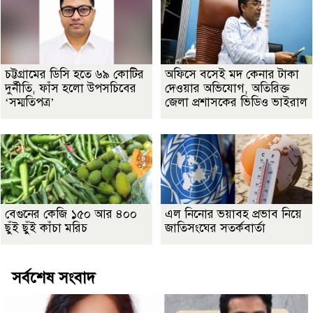
চট্টগ্রামের ডিসি হতে ৬৯ কোটির
অফিসে বসেই মদ কেনার টাকা
দুর্নীতি, ফাঁস হলো উপসচিবের
দেওয়ার অভিযোগ, অতিরিক্ত
‘সম্মতিপত্র’
জেলা প্রশাসকের ভিডিও ভাইরাল
বেগুনের কেজি ১৫০ আর ৪০০
এল নিনোর ভয়াবহ প্রভাব নিয়ে
ছুঁই ছুঁই কাঁচা মরিচ
জাতিসংঘের সতর্কবার্তা
সর্বশেষ সংবাদ