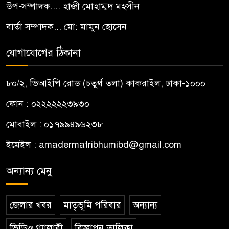
উপ-সম্পাদক.... হাজী মোহাম্মদ মহসীন
বার্তা সম্পাদক... মো: মামুন হোসেন
যোগাযোগের ঠিকানা
৮০/২, ভিআইপি রোড (চতুর্থ তলা) কাকরাইল, ঢাকা-১০০০
ফোন : ০২২২২২২৩৯৩০
মোবাইল : ০১৭৯৯৪৯৬২৩৮
ইমেইল :
amadermatribhumibd@gmail.com
অন্যান্য মেনু
জেলার খবর
মাতৃভূমি পরিবার
অন্যান্য
ভিডিও গ্যালারী
বিজ্ঞাপন তালিকা