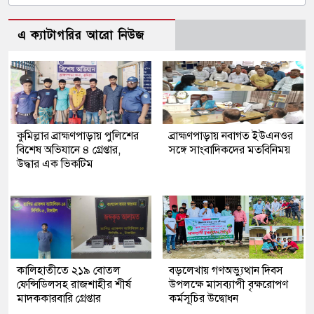
এ ক্যাটাগরির আরো নিউজ
কুমিল্লার ব্রাহ্মণপাড়ায় পুলিশের
ব্রাহ্মণপাড়ায় নবাগত ইউএনওর
বিশেষ অভিযানে ৪ গ্রেপ্তার,
সঙ্গে সাংবাদিকদের মতবিনিময়
উদ্ধার এক ভিকটিম
কালিহাতীতে ২১৯ বোতল
বড়লেখায় গণঅভ্যুত্থান দিবস
ফেন্সিডিলসহ রাজশাহীর শীর্ষ
উপলক্ষে মাসব্যাপী বৃক্ষরোপণ
মাদককারবারি গ্রেপ্তার
কর্মসূচির উদ্বোধন