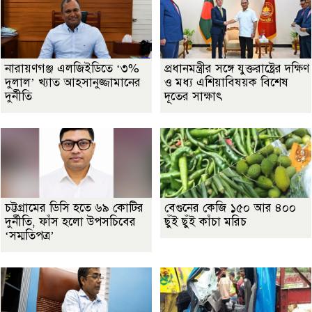
নারায়ণগঞ্জ এলজিইডিতে ‘৩%
প্রধানমন্ত্রীর সঙ্গে যুক্তরাষ্ট্রের দক্ষিণ
দুলাল’ খ্যাত আহসানুজ্জামানের
ও মধ্য এশিয়াবিষয়ক বিশেষ
দুর্নীতি
দূতের সাক্ষাৎ
চট্টগ্রামের ডিসি হতে ৬৯ কোটির
বেগুনের কেজি ১৫০ আর ৪০০
দুর্নীতি, ফাঁস হলো উপসচিবের
ছুঁই ছুঁই কাঁচা মরিচ
‘সম্মতিপত্র’