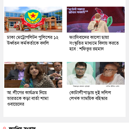
ঢাকা মেট্রোপলিটন পুলিশের ১২
ফ্যাসিবাদের কালো ছায়া
ঊর্ধ্বতন কর্মকর্তাকে বদলি
সংস্কৃতির মাধ্যমে বিদায় করতে
হবে : শফিকুর রহমান
আ.লীগের কার্যক্রম নিয়ে
কোটালীপাড়ায় দুই দলিল
ভারতকে কড়া বার্তা শামা
লেখক সাময়িক বহিস্কার
ওবায়েদের