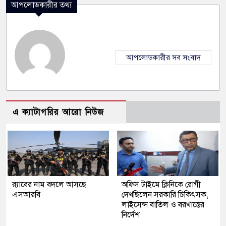
আপলোডকারীর তথ্য
আপলোডকারীর সব সংবাদ
এ ক্যাটাগরির আরো নিউজ
র‍্যাবের নাম বদলে আসছে
অফিস টাইমে ক্লিনিকে রোগী
এসআরবি
দেখছিলেন সরকারি চিকিৎসক,
লাইসেন্স বাতিল ও বরখাস্তের
নির্দেশ