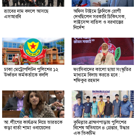
র‍্যাবের নাম বদলে আসছে
অফিস টাইমে ক্লিনিকে রোগী
এসআরবি
দেখছিলেন সরকারি চিকিৎসক,
লাইসেন্স বাতিল ও বরখাস্তের
নির্দেশ
ঢাকা মেট্রোপলিটন পুলিশের ১২
ফ্যাসিবাদের কালো ছায়া সংস্কৃতির
ঊর্ধ্বতন কর্মকর্তাকে বদলি
মাধ্যমে বিদায় করতে হবে :
শফিকুর রহমান
আ.লীগের কার্যক্রম নিয়ে ভারতকে
কুমিল্লার ব্রাহ্মণপাড়ায় পুলিশের
কড়া বার্তা শামা ওবায়েদের
বিশেষ অভিযানে ৪ গ্রেপ্তার, উদ্ধার
এক ভিকটিম