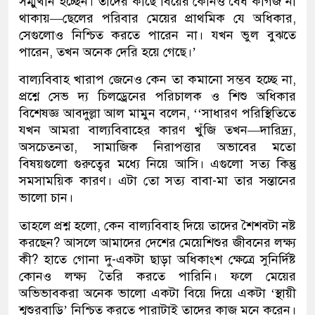
সম্মুখীন হচ্ছেন। তাদের কাছে বিয়ের কোনও বৈধ কাগজ না
থাকায়—ছেলের পরিবার মেয়ের প্রাথমিক যে অধিকার,
সেগুলোও নিশ্চিত করতে পারেন না। যখন ভুল বুঝতে
পারেন, তখন অনেক দেরি হয়ে গেছে।’
বাল্যবিবাহ খারাপ জেনেও কেন তা কমানো সম্ভব হচ্ছে না,
প্রশ্নে সেভ দ্য চিলড্রেনের পরিচালক ও শিশু অধিকার
বিশেষজ্ঞ আবদুল্লা আল মামুন বলেন, ‘‘সাধারণ পরিস্থিতিতে
যখন আমরা বাল্যবিবাহের কারণ খুঁজি তখন—দারিদ্র্য,
অসচেতনতা, সামাজিক নিরাপত্তার অভাবের মতো
বিষয়গুলো গুরুত্বের মধ্যে নিয়ে আসি। এগুলো সত্য কিন্তু
সমসাময়িক কারণ। এটা তো সত্য বাবা-মা তার সন্তানের
ভালো চান।
তাহলে প্রশ্ন হলো, কেন বাল্যবিবাহ দিয়ে তাদের শৈশবটা নষ্ট
করছেন? আসলে আমাদের দেশের মেয়েশিশুর জীবনের লক্ষ্য
কী? হাতে গোনা দু-একটা ছাড়া অধিকাংশ ক্ষেত্রে সুনির্দিষ্ট
কোনও লক্ষ্য তৈরি করতে পারিনি। ফলে মেয়ের
অভিভাবকরা অনেক ভালো একটা বিয়ে দিয়ে একটা ‘স্থায়ী
শ্বশুরবাড়ি’ নিশ্চিত করতে পারাটাই তাদের কাজ মনে করেন।