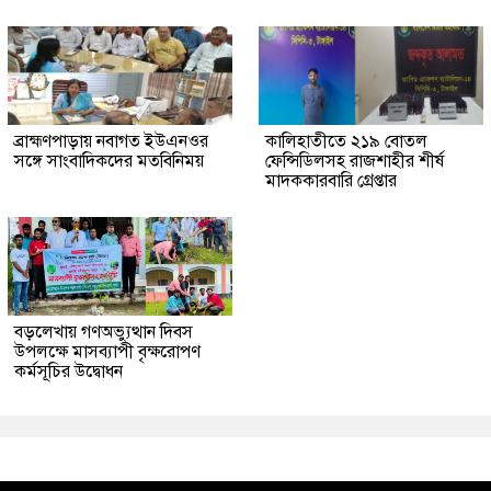
ব্রাহ্মণপাড়ায় নবাগত ইউএনওর
কালিহাতীতে ২১৯ বোতল
সঙ্গে সাংবাদিকদের মতবিনিময়
ফেন্সিডিলসহ রাজশাহীর শীর্ষ
মাদককারবারি গ্রেপ্তার
বড়লেখায় গণঅভ্যুত্থান দিবস
উপলক্ষে মাসব্যাপী বৃক্ষরোপণ
কর্মসূচির উদ্বোধন