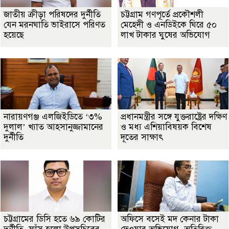
জাতীয় ক্রীড়া পরিষদের দুর্নীতি
চট্টগ্রাম গণপূর্তে প্রকৌশলী
যেন মরনঘাতি ভাইরাসে পরিণত
মেহেদী ও এনডিইকে ঘিরে ৫০
হয়েছে
লাখ টাকার ঘুষের অভিযোগ
নারায়ণগঞ্জ এলজিইডিতে ‘৩%
প্রধানমন্ত্রীর সঙ্গে যুক্তরাষ্ট্রের দক্ষিণ
দুলাল’ খ্যাত আহসানুজ্জামানের
ও মধ্য এশিয়াবিষয়ক বিশেষ
দুর্নীতি
দূতের সাক্ষাৎ
চট্টগ্রামের ডিসি হতে ৬৯ কোটির
অফিসে বসেই মদ কেনার টাকা