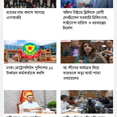
র‍্যাবের নাম বদলে আসছে
অফিস টাইমে ক্লিনিকে রোগী
এসআরবি
দেখছিলেন সরকারি চিকিৎসক,
লাইসেন্স বাতিল ও বরখাস্তের
নির্দেশ
ঢাকা মেট্রোপলিটন পুলিশের ১২
আ.লীগের কার্যক্রম নিয়ে
ঊর্ধ্বতন কর্মকর্তাকে বদলি
ভারতকে কড়া বার্তা শামা
ওবায়েদের