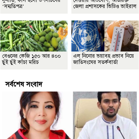
দুর্নীতি, ফাঁস হলো উপসচিবের
দেওয়ার অভিযোগ, অতিরিক্ত
‘সম্মতিপত্র’
জেলা প্রশাসকের ভিডিও ভাইরাল
বেগুনের কেজি ১৫০ আর ৪০০
এল নিনোর ভয়াবহ প্রভাব নিয়ে
ছুঁই ছুঁই কাঁচা মরিচ
জাতিসংঘের সতর্কবার্তা
সর্বশেষ সংবাদ