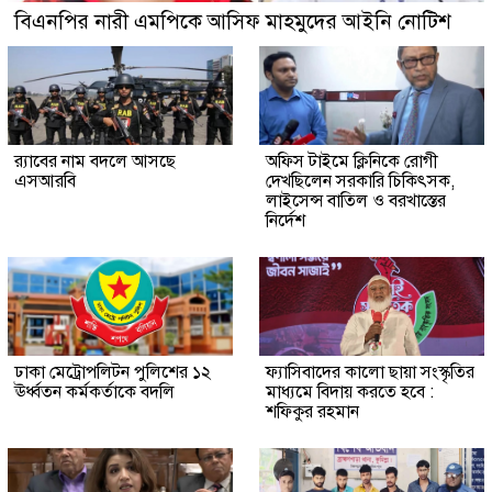
বিএনপির নারী এমপিকে আসিফ মাহমুদের আইনি নোটিশ
র‍্যাবের নাম বদলে আসছে
অফিস টাইমে ক্লিনিকে রোগী
এসআরবি
দেখছিলেন সরকারি চিকিৎসক,
লাইসেন্স বাতিল ও বরখাস্তের
নির্দেশ
ঢাকা মেট্রোপলিটন পুলিশের ১২
ফ্যাসিবাদের কালো ছায়া সংস্কৃতির
ঊর্ধ্বতন কর্মকর্তাকে বদলি
মাধ্যমে বিদায় করতে হবে :
শফিকুর রহমান