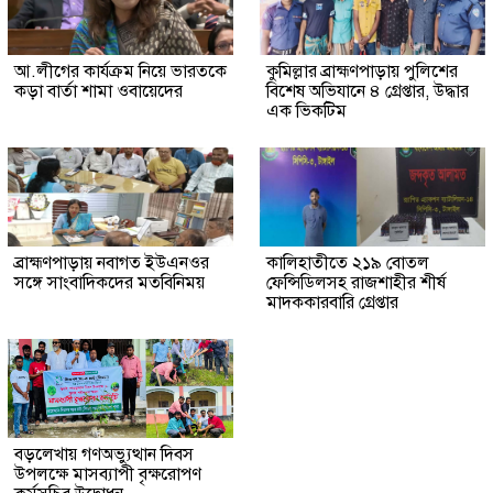
আ.লীগের কার্যক্রম নিয়ে ভারতকে
কুমিল্লার ব্রাহ্মণপাড়ায় পুলিশের
কড়া বার্তা শামা ওবায়েদের
বিশেষ অভিযানে ৪ গ্রেপ্তার, উদ্ধার
এক ভিকটিম
ব্রাহ্মণপাড়ায় নবাগত ইউএনওর
কালিহাতীতে ২১৯ বোতল
সঙ্গে সাংবাদিকদের মতবিনিময়
ফেন্সিডিলসহ রাজশাহীর শীর্ষ
মাদককারবারি গ্রেপ্তার
বড়লেখায় গণঅভ্যুত্থান দিবস
উপলক্ষে মাসব্যাপী বৃক্ষরোপণ