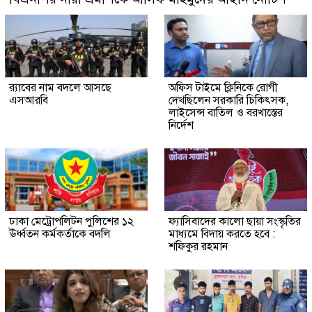
র‍্যাবের নাম বদলে আসছে
অফিস টাইমে ক্লিনিকে রোগী
এসআরবি
দেখছিলেন সরকারি চিকিৎসক,
লাইসেন্স বাতিল ও বরখাস্তের
নির্দেশ
ঢাকা মেট্রোপলিটন পুলিশের ১২
ফ্যাসিবাদের কালো ছায়া সংস্কৃতির
ঊর্ধ্বতন কর্মকর্তাকে বদলি
মাধ্যমে বিদায় করতে হবে :
শফিকুর রহমান