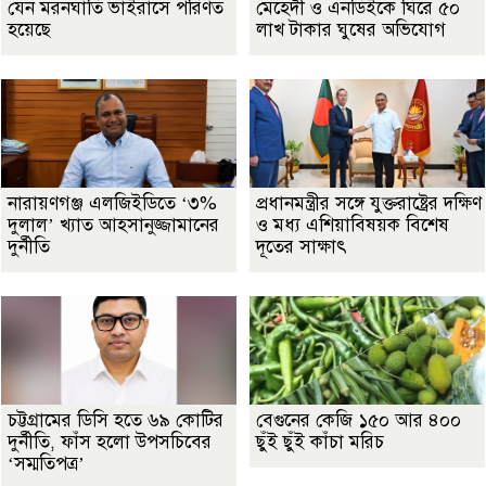
যেন মরনঘাতি ভাইরাসে পরিণত
মেহেদী ও এনডিইকে ঘিরে ৫০
হয়েছে
লাখ টাকার ঘুষের অভিযোগ
নারায়ণগঞ্জ এলজিইডিতে ‘৩%
প্রধানমন্ত্রীর সঙ্গে যুক্তরাষ্ট্রের দক্ষিণ
দুলাল’ খ্যাত আহসানুজ্জামানের
ও মধ্য এশিয়াবিষয়ক বিশেষ
দুর্নীতি
দূতের সাক্ষাৎ
চট্টগ্রামের ডিসি হতে ৬৯ কোটির
বেগুনের কেজি ১৫০ আর ৪০০
দুর্নীতি, ফাঁস হলো উপসচিবের
ছুঁই ছুঁই কাঁচা মরিচ
‘সম্মতিপত্র’