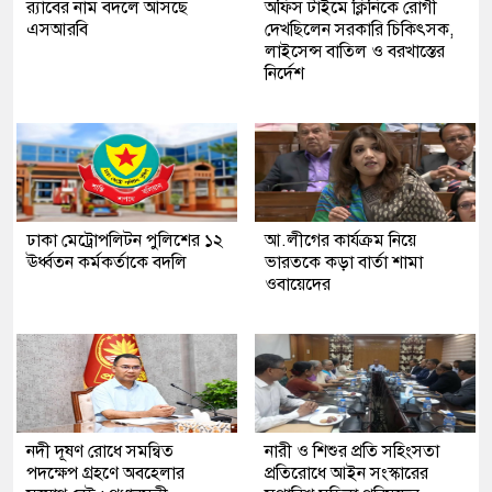
র‍্যাবের নাম বদলে আসছে
অফিস টাইমে ক্লিনিকে রোগী
এসআরবি
দেখছিলেন সরকারি চিকিৎসক,
লাইসেন্স বাতিল ও বরখাস্তের
নির্দেশ
ঢাকা মেট্রোপলিটন পুলিশের ১২
আ.লীগের কার্যক্রম নিয়ে
ঊর্ধ্বতন কর্মকর্তাকে বদলি
ভারতকে কড়া বার্তা শামা
ওবায়েদের
নদী দূষণ রোধে সমন্বিত
নারী ও শিশুর প্রতি সহিংসতা
পদক্ষেপ গ্রহণে অবহেলার
প্রতিরোধে আইন সংস্কারের