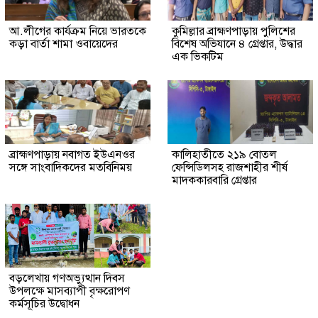
আ.লীগের কার্যক্রম নিয়ে ভারতকে
কুমিল্লার ব্রাহ্মণপাড়ায় পুলিশের
কড়া বার্তা শামা ওবায়েদের
বিশেষ অভিযানে ৪ গ্রেপ্তার, উদ্ধার
এক ভিকটিম
ব্রাহ্মণপাড়ায় নবাগত ইউএনওর
কালিহাতীতে ২১৯ বোতল
সঙ্গে সাংবাদিকদের মতবিনিময়
ফেন্সিডিলসহ রাজশাহীর শীর্ষ
মাদককারবারি গ্রেপ্তার
বড়লেখায় গণঅভ্যুত্থান দিবস
উপলক্ষে মাসব্যাপী বৃক্ষরোপণ
কর্মসূচির উদ্বোধন