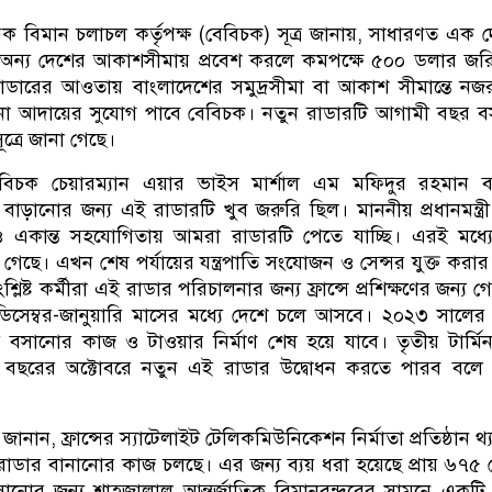
ক বিমান চলাচল কর্তৃপক্ষ (বেবিচক) সূত্র জানায়, সাধারণত এক 
অন্য দেশের আকাশসীমায় প্রবেশ করলে কমপক্ষে ৫০০ ডলার জর
াডারের আওতায় বাংলাদেশের সমুদ্রসীমা বা আকাশ সীমান্তে নজ
না আদায়ের সুযোগ পাবে বেবিচক। নতুন রাডারটি আগামী বছর ব
ত্রে জানা গেছে।
বিচক চেয়ারম্যান এয়ার ভাইস মার্শাল এম মফিদুর রহমান ব
বাড়ানোর জন্য এই রাডারটি খুব জরুরি ছিল। মাননীয় প্রধানমন্ত্র
ি ও একান্ত সহযোগিতায় আমরা রাডারটি পেতে যাচ্ছি। এরই মধ্য
গেছে। এখন শেষ পর্যায়ের যন্ত্রপাতি সংযোজন ও সেন্সর যুক্ত করা
িষ্ট কর্মীরা এই রাডার পরিচালনার জন্য ফ্রান্সে প্রশিক্ষণের জন্য গ
সেম্বর-জানুয়ারি মাসের মধ্যে দেশে চলে আসবে। ২০২৩ সালের 
 বসানোর কাজ ও টাওয়ার নির্মাণ শেষ হয়ে যাবে। তৃতীয় টার্মি
 বছরের অক্টোবরে নতুন এই রাডার উদ্বোধন করতে পারব বলে
 জানান, ফ্রান্সের স্যাটেলাইট টেলিকমিউনিকেশন নির্মাতা প্রতিষ্ঠান থ্
ে রাডার বানানোর কাজ চলছে। এর জন্য ব্যয় ধরা হয়েছে প্রায় ৬৭৫
সানোর জন্য শাহজালাল আন্তর্জাতিক বিমানবন্দরের সামনে একট