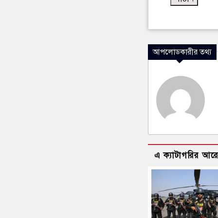
আপলোডকারীর তথ্য
এ ক্যাটাগরির আর