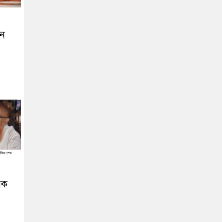
তন
িক