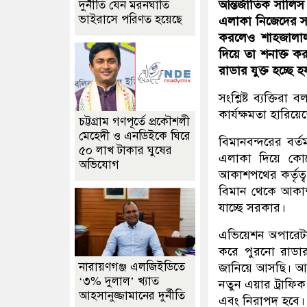
আন্তর্জাতিক সালি
দুর্নীতি যেন মরনঘাতি
ভাইরাসে পরিণত হয়েছে
এলাকা নিজেদের সম
করলেও শাহজালাল আ
দিয়ে তা শনাক্ত কর
রাডার যুক্ত হচ্ছে
সংশ্লিষ্ট ব্যক্তি
কার্যক্ষমতা হারি
চট্টগ্রাম গণপূর্তে প্রকৌশলী
মেহেদী ও এনডিইকে ঘিরে
বিমানবন্দরের বর্ত
৫০ লাখ টাকার ঘুষের
এলাকা দিয়ে কো
অভিযোগ
আকাশপথের কর্তৃত্ব
বিমান থেকে আকাশপ
যাচ্ছে সরকার।
এভিয়েশন অপারেটর
করে পুরনো রাডার
নারায়ণগঞ্জ এলজিইডিতে
জানিয়ে আসছি। আকা
‘৩% দুলাল’ খ্যাত
নতুন এয়ার ট্রাফি
আহসানুজ্জামানের দুর্নীতি
এবং নিরাপদ হবে। 