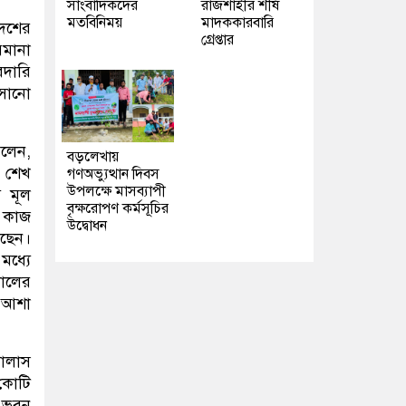
সাংবাদিকদের
রাজশাহীর শীর্ষ
মতবিনিময়
মাদককারবারি
দেশের
গ্রেপ্তার
িমানা
রদারি
সানো
লেন,
বড়লেখায়
ী শেখ
গণঅভ্যুত্থান দিবস
উপলক্ষে মাসব্যাপী
ে মূল
বৃক্ষরোপণ কর্মসূচির
র কাজ
উদ্বোধন
েছেন।
মধ্যে
নালের
 আশা
যালাস
 কোটি
ি ভবন