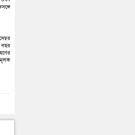
সঙ্গে
ম্বর
ি বছর
রহণের
িমূলক