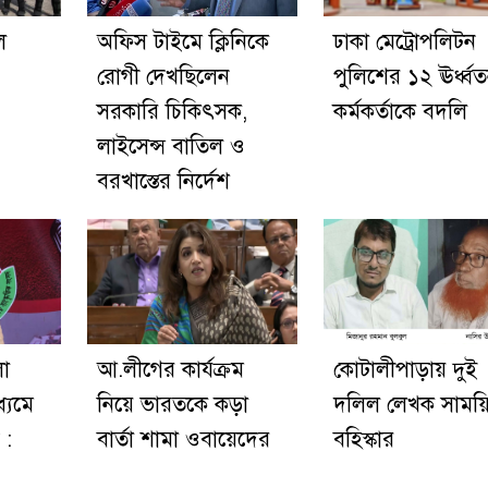
ে
অফিস টাইমে ক্লিনিকে
ঢাকা মেট্রোপলিটন
রোগী দেখছিলেন
পুলিশের ১২ ঊর্ধ্ব
সরকারি চিকিৎসক,
কর্মকর্তাকে বদলি
লাইসেন্স বাতিল ও
বরখাস্তের নির্দেশ
লো
আ.লীগের কার্যক্রম
কোটালীপাড়ায় দুই
ধ্যমে
নিয়ে ভারতকে কড়া
দলিল লেখক সাময়
 :
বার্তা শামা ওবায়েদের
বহিস্কার