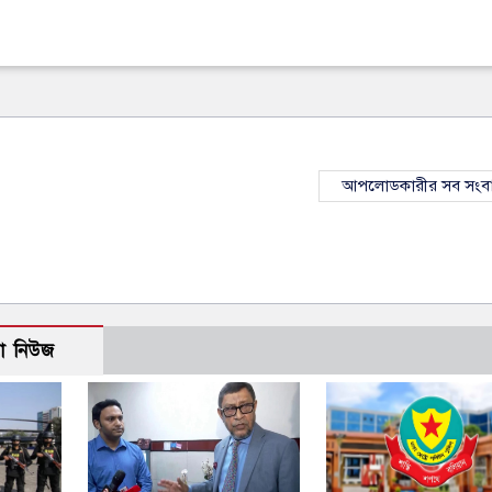
আপলোডকারীর সব সংব
ো নিউজ