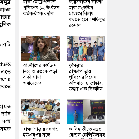
ঢাকা মেট্রোপলিটন
ফ্যাসিবাদের কালো
মুদ্র
পুলিশের ১২ ঊর্ধ্বতন
ছায়া সংস্কৃতির
চলাচল
কর্মকর্তাকে বদলি
মাধ্যমে বিদায়
রাডার
করতে হবে : শফিকুর
ধুনিক
রহমান
ডারটি
্যন্ত
আ.লীগের কার্যক্রম
কুমিল্লার
নিয়ে ভারতকে কড়া
ব্রাহ্মণপাড়ায়
 এতে
বার্তা শামা
পুলিশের বিশেষ
দেশের
ওবায়েদের
অভিযানে ৪ গ্রেপ্তার,
 করতে
উদ্ধার এক ভিকটিম
েরামত
 দাবি
সঙ্গে
ো সহজ
ব্রাহ্মণপাড়ায় নবাগত
কালিহাতীতে ২১৯
ইউএনওর সঙ্গে
বোতল ফেন্সিডিলসহ