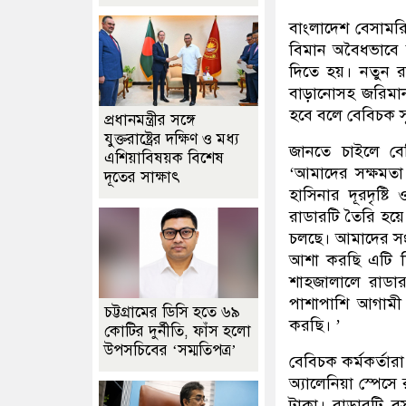
বাংলাদেশ বেসামরি
বিমান অবৈধভাবে 
দিতে হয়। নতুন র
বাড়ানোসহ জরিমা
হবে বলে বেবিচক সূ
প্রধানমন্ত্রীর সঙ্গে
যুক্তরাষ্ট্রের দক্ষিণ ও মধ্য
জানতে চাইলে বে
এশিয়াবিষয়ক বিশেষ
‘আমাদের সক্ষমতা 
দূতের সাক্ষাৎ
হাসিনার দূরদৃষ্ট
রাডারটি তৈরি হয়ে 
চলছে। আমাদের সংশ্ল
আশা করছি এটি ডি
শাহজালালে রাডার
পাশাপাশি আগামী
চট্টগ্রামের ডিসি হতে ৬৯
করছি। ’
কোটির দুর্নীতি, ফাঁস হলো
উপসচিবের ‘সম্মতিপত্র’
বেবিচক কর্মকর্তারা
অ্যালেনিয়া স্পেস
টাকা। রাডারটি ব