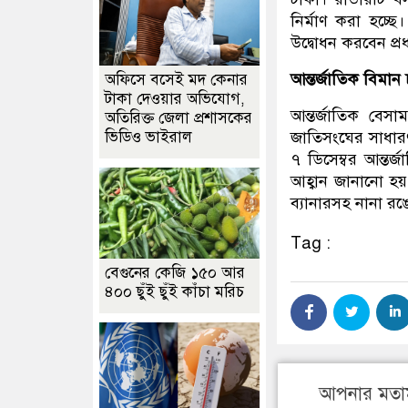
নির্মাণ করা হচ্ছে
উদ্বোধন করবেন প্রধ
আন্তর্জাতিক বিমা
অফিসে বসেই মদ কেনার
টাকা দেওয়ার অভিযোগ,
আন্তর্জাতিক বে
অতিরিক্ত জেলা প্রশাসকের
ভিডিও ভাইরাল
জাতিসংঘের সাধারণ
৭ ডিসেম্বর আন্তর
আহ্বান জানানো হয়
ব্যানারসহ নানা র
Tag :
বেগুনের কেজি ১৫০ আর
৪০০ ছুঁই ছুঁই কাঁচা মরিচ
আপনার মতা