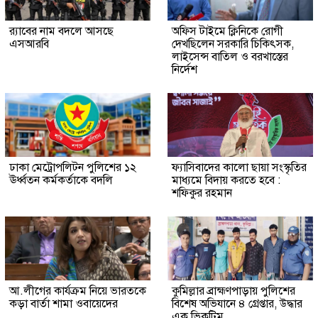
র‍্যাবের নাম বদলে আসছে
অফিস টাইমে ক্লিনিকে রোগী
এসআরবি
দেখছিলেন সরকারি চিকিৎসক,
লাইসেন্স বাতিল ও বরখাস্তের
নির্দেশ
ঢাকা মেট্রোপলিটন পুলিশের ১২
ফ্যাসিবাদের কালো ছায়া সংস্কৃতির
ঊর্ধ্বতন কর্মকর্তাকে বদলি
মাধ্যমে বিদায় করতে হবে :
শফিকুর রহমান
আ.লীগের কার্যক্রম নিয়ে ভারতকে
কুমিল্লার ব্রাহ্মণপাড়ায় পুলিশের
কড়া বার্তা শামা ওবায়েদের
বিশেষ অভিযানে ৪ গ্রেপ্তার, উদ্ধার
এক ভিকটিম