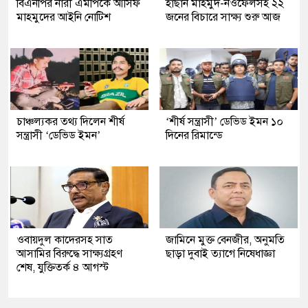
বিএনপির নারী এমপিকে আসিফ
হাছান মাহমুদ-নওফেলসহ ২২
মাহমুদের আইনি নোটিশ
জনের বিচারে সাক্ষ্য শুরু আজ
চাঞ্চল্যকর তথ্য দিলেন শীর্ষ
‘শীর্ষ সন্ত্রাসী’ ডেভিড ইমন ১০
সন্ত্রাসী ‘ডেভিড ইমন’
দিনের রিমান্ডে
ওবায়দুল কাদেরসহ সাত
জামিনে মুক্ত বেনজীর, অনুমতি
আসামির বিরুদ্ধে সাক্ষ্যগ্রহণ
ছাড়া দুবাই ত্যাগে নিষেধাজ্ঞা
শেষ, যুক্তিতর্ক ৪ আগস্ট