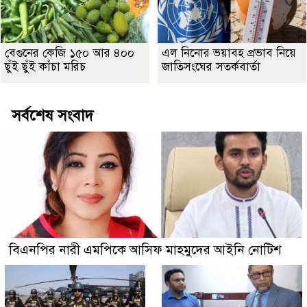
বেগুনের কেজি ১৫০ আর ৪০০
এল নিনোর ভয়াবহ প্রভাব নিয়ে
ছুঁই ছুঁই কাঁচা মরিচ
জাতিসংঘের সতর্কবার্তা
সর্বশেষ সংবাদ
বিএনপির নারী এমপিকে আসিফ মাহমুদের আইনি নোটিশ