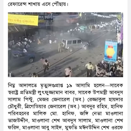
রেফারেন্স শাখায় এসে পৌঁছায়।
নিম্ন আদালতে মৃত্যুদণ্ডপ্রাপ্ত ১৯ আসামি হলেন—সাবেক
স্বরাষ্ট্র প্রতিমন্ত্রী লুৎফুজ্জামান বাবর, সাবেক উপমন্ত্রী আবদুস
সালাম পিন্টু, মেজর জেনারেল (অব.) রেজ্জাকুল হায়দার
চৌধুরী, ব্রিগেডিয়ার জেনারেল (অব.) আবদুর রহিম, হানিফ
পরিবহনের মালিক মো. হানিফ, জঙ্গি নেতা মাওলানা
তাজউদ্দীন, মাওলানা শেখ আবদুস সালাম, মাওলানা শেখ
ফরিদ, মাওলানা আবু সাইদ, মুফতি মঈনউদ্দিন শেখ ওরফে