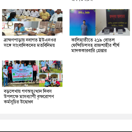
ব্রাহ্মণপাড়ায় নবাগত ইউএনওর
কালিহাতীতে ২১৯ বোতল
সঙ্গে সাংবাদিকদের মতবিনিময়
ফেন্সিডিলসহ রাজশাহীর শীর্ষ
মাদককারবারি গ্রেপ্তার
বড়লেখায় গণঅভ্যুত্থান দিবস
উপলক্ষে মাসব্যাপী বৃক্ষরোপণ
কর্মসূচির উদ্বোধন