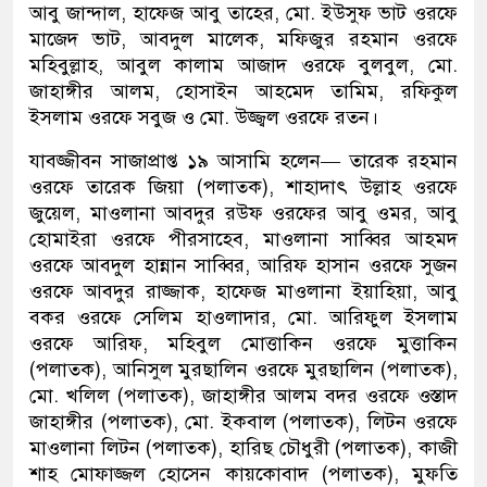
আবু জান্দাল, হাফেজ আবু তাহের, মো. ইউসুফ ভাট ওরফে
মাজেদ ভাট, আবদুল মালেক, মফিজুর রহমান ওরফে
মহিবুল্লাহ, আবুল কালাম আজাদ ওরফে বুলবুল, মো.
জাহাঙ্গীর আলম, হোসাইন আহমেদ তামিম, রফিকুল
ইসলাম ওরফে সবুজ ও মো. উজ্জ্বল ওরফে রতন।
যাবজ্জীবন সাজাপ্রাপ্ত ১৯ আসামি হলেন— তারেক রহমান
ওরফে তারেক জিয়া (পলাতক), শাহাদাৎ উল্লাহ ওরফে
জুয়েল, মাওলানা আবদুর রউফ ওরফের আবু ওমর, আবু
হোমাইরা ওরফে পীরসাহেব, মাওলানা সাব্বির আহমদ
ওরফে আবদুল হান্নান সাব্বির, আরিফ হাসান ওরফে সুজন
ওরফে আবদুর রাজ্জাক, হাফেজ মাওলানা ইয়াহিয়া, আবু
বকর ওরফে সেলিম হাওলাদার, মো. আরিফুল ইসলাম
ওরফে আরিফ, মহিবুল মোত্তাকিন ওরফে মুত্তাকিন
(পলাতক), আনিসুল মুরছালিন ওরফে মুরছালিন (পলাতক),
মো. খলিল (পলাতক), জাহাঙ্গীর আলম বদর ওরফে ওস্তাদ
জাহাঙ্গীর (পলাতক), মো. ইকবাল (পলাতক), লিটন ওরফে
মাওলানা লিটন (পলাতক), হারিছ চৌধুরী (পলাতক), কাজী
শাহ মোফাজ্জল হোসেন কায়কোবাদ (পলাতক), মুফতি