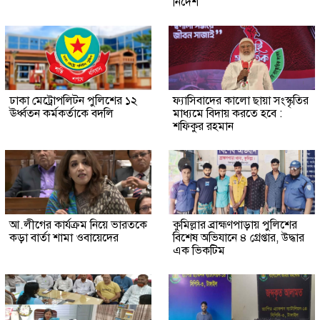
নির্দেশ
ঢাকা মেট্রোপলিটন পুলিশের ১২
ফ্যাসিবাদের কালো ছায়া সংস্কৃতির
ঊর্ধ্বতন কর্মকর্তাকে বদলি
মাধ্যমে বিদায় করতে হবে :
শফিকুর রহমান
আ.লীগের কার্যক্রম নিয়ে ভারতকে
কুমিল্লার ব্রাহ্মণপাড়ায় পুলিশের
কড়া বার্তা শামা ওবায়েদের
বিশেষ অভিযানে ৪ গ্রেপ্তার, উদ্ধার
এক ভিকটিম