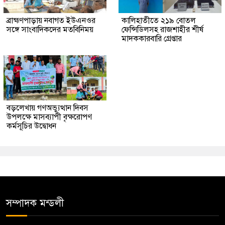
ব্রাহ্মণপাড়ায় নবাগত ইউএনওর
কালিহাতীতে ২১৯ বোতল
সঙ্গে সাংবাদিকদের মতবিনিময়
ফেন্সিডিলসহ রাজশাহীর শীর্ষ
মাদককারবারি গ্রেপ্তার
বড়লেখায় গণঅভ্যুত্থান দিবস
উপলক্ষে মাসব্যাপী বৃক্ষরোপণ
কর্মসূচির উদ্বোধন
সম্পাদক মন্ডলী