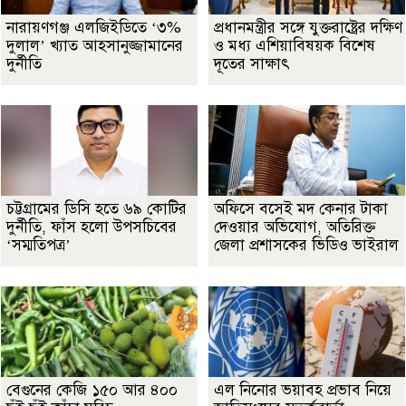
নারায়ণগঞ্জ এলজিইডিতে ‘৩%
প্রধানমন্ত্রীর সঙ্গে যুক্তরাষ্ট্রের দক্ষিণ
দুলাল’ খ্যাত আহসানুজ্জামানের
ও মধ্য এশিয়াবিষয়ক বিশেষ
দুর্নীতি
দূতের সাক্ষাৎ
চট্টগ্রামের ডিসি হতে ৬৯ কোটির
অফিসে বসেই মদ কেনার টাকা
দুর্নীতি, ফাঁস হলো উপসচিবের
দেওয়ার অভিযোগ, অতিরিক্ত
‘সম্মতিপত্র’
জেলা প্রশাসকের ভিডিও ভাইরাল
বেগুনের কেজি ১৫০ আর ৪০০
এল নিনোর ভয়াবহ প্রভাব নিয়ে