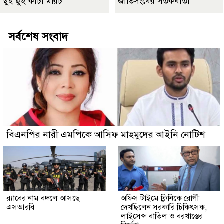
ছুঁই ছুঁই কাঁচা মরিচ
জাতিসংঘের সতর্কবার্তা
সর্বশেষ সংবাদ
বিএনপির নারী এমপিকে আসিফ মাহমুদের আইনি নোটিশ
র‍্যাবের নাম বদলে আসছে
অফিস টাইমে ক্লিনিকে রোগী
এসআরবি
দেখছিলেন সরকারি চিকিৎসক,
লাইসেন্স বাতিল ও বরখাস্তের