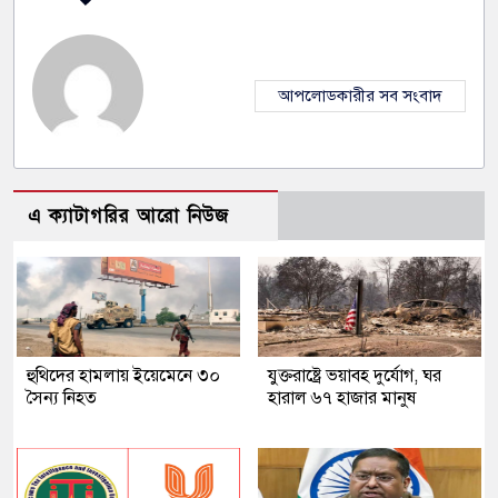
আপলোডকারীর সব সংবাদ
এ ক্যাটাগরির আরো নিউজ
হুথিদের হামলায় ইয়েমেনে ৩০
যুক্তরাষ্ট্রে ভয়াবহ দুর্যোগ, ঘর
সৈন্য নিহত
হারাল ৬৭ হাজার মানুষ