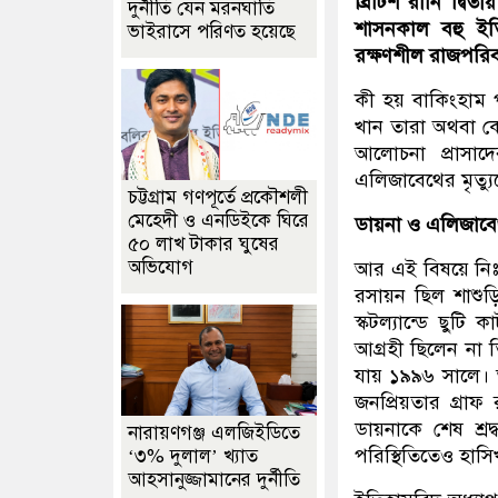
ব্রিটিশ রানি দ্বি
দুর্নীতি যেন মরনঘাতি
শাসনকাল বহু ইত
ভাইরাসে পরিণত হয়েছে
রক্ষণশীল রাজপরিব
কী হয় বাকিংহাম 
খান তারা অথবা ক
আলোচনা প্রাসাদ
এলিজাবেথের মৃত্
চট্টগ্রাম গণপূর্তে প্রকৌশলী
মেহেদী ও এনডিইকে ঘিরে
ডায়না ও এলিজাব
৫০ লাখ টাকার ঘুষের
অভিযোগ
আর এই বিষয়ে নিঃসন
রসায়ন ছিল শাশুড়
স্কটল্যান্ডে ছুট
আগ্রহী ছিলেন না ত
যায় ১৯৯৬ সালে। ত
জনপ্রিয়তার গ্রাফ
ডায়নাকে শেষ শ্রদ
নারায়ণগঞ্জ এলজিইডিতে
পরিস্থিতিতেও হাসিখ
‘৩% দুলাল’ খ্যাত
আহসানুজ্জামানের দুর্নীতি