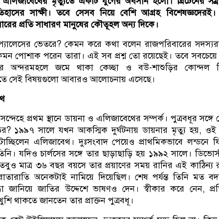
তীয় এলিজাবেথের মৃত্যুতে একটি যুগের অবসান হলো। ব্রিটেনের সম্রা
িহাসের সাক্ষী। তবে সেসব নিয়ে বেশি আগ্রহ বিশেষজ্ঞদেরই।
ারের প্রতি সাধারণ মানুষের কৌতূহল অন্য দিকে।
প্যালেসের ভেতরে? কেমন করে কথা বলেন রাজপরিবারের সদস্যর
েমন পোশাক পরেন তারা। এই সব প্রশ্ন তো রয়েছেই। তবে সবচেয়ে
ের অন্দরমহলে জমে থাকা কেচ্ছা ও বউ-শাশুড়ির কোন্দল ন
যুতে সেই বিষয়গুলো আবারও আলোচনায় এসেছে।
েথ
্দেহে প্রথম স্থানে ডায়না ও এলিজাবেথের সম্পর্ক। পুত্রবধূর সঙ্গে
ির? ১৯৯৭ সালে যখন আকস্মিক দুর্ঘটনায় ডায়নার মৃত্যু হয়, ও
ি কাটাচ্ছিলেন এলিজাবেথ। দুঃসংবাদ পেয়েও প্রাথমিকভাবে লন্ডনে 
িনি। যদিও চার্লসের সঙ্গে তার ছাড়াছাড়ি হয় ১৯৯২ সালে। ডিভোর্
বুও মাত্র ৩৬ বছর বয়সে তার প্রয়াণের সময় রানির এই কাঠিন্য 
 রাতারাতি অনেকটাই নামিয়ে দিয়েছিল। শেষ পর্যন্ত তিনি মত ব
্ধা জানিয়ে জাতির উদ্দেশে ভাষণও দেন। স্বীকার করে নেন, প্র
ুশি থাকতে জানতেন তার প্রাক্তন পুত্রবধূ।