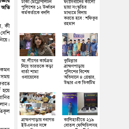
জ্ঞীর
ঢাকা মেট্রোপলিটন
ফ্যাসিবাদের কালো
পুলিশের ১২ ঊর্ধ্বতন
ছায়া সংস্কৃতির
 অতি
কর্মকর্তাকে বদলি
মাধ্যমে বিদায়
করতে হবে : শফিকুর
রহমান
া, কী
 বেশি
িয়ে।
আ.লীগের কার্যক্রম
কুমিল্লার
নিয়ে ভারতকে কড়া
ব্রাহ্মণপাড়ায়
 কেমন
বার্তা শামা
পুলিশের বিশেষ
ই সময়
ওবায়েদের
অভিযানে ৪ গ্রেপ্তার,
উদ্ধার এক ভিকটিম
ফিরতে
স হয়ে
রানির
দলান।
তিকূল
ব্রাহ্মণপাড়ায় নবাগত
কালিহাতীতে ২১৯
ইউএনওর সঙ্গে
বোতল ফেন্সিডিলসহ