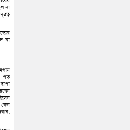
সারের
িল না
ূরত্ব
ত্যের
দ না
 মেগান
ে। গত
 ছাপা
য়েছেন
ছিলেন
ন কেন
জবাব,