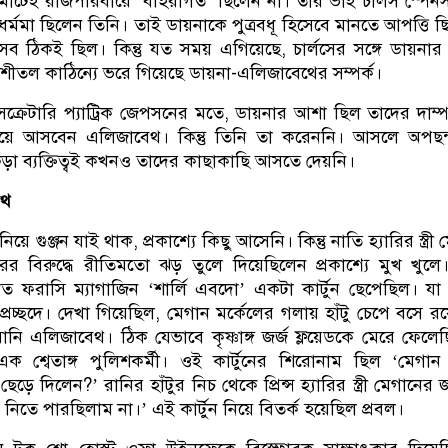
টেই রাজপরিবারে ‘বহিরাগত’ ছিলেন না। তার ভাই চার্লস স্পেন
ধর্মমা ছিলেন তিনি। তাই ডায়নাকে পুত্রবধূ হিসেবে মানতে আপত্তি ছ
সব ঠিকই ছিল। কিন্তু যত সময় এগিয়েছে, চার্লসের সঙ্গে ডায়নার দ
 শীতল কাঠিন্যে ভরে গিয়েছে ডায়না-এলিজাবেথের সম্পর্ক।
েক্রেটারি প্যাট্রিক জেপসনের মতে, ডায়নার আশা ছিল তাদের দাম্প
য়ে আসবেন এলিজাবেথ। কিন্তু তিনি তা করেননি। আসলে অপছন্
়া ব্যক্তিত্বই কখনও তাদের কাছাকাছি আসতে দেয়নি।
েথ
 গুঞ্জন যাই থাক, প্রকাশ্যে কিছু আসেনি। কিন্তু নাতি হ্যারির স্ত্রী
ের বিরুদ্ধে রীতিমতো ঝড় তুলে দিয়েছিলেন প্রকাশ্যে মুখ খুল
্যাত ফরাসি ম্যাগাজিন ‘শার্লি এবদো’ একটা কার্টুন ছেপেছিল। যা
্রচ্ছদে। দেখা গিয়েছিল, মেগান মর্কেলের গলায় হাঁটু চেপে বসে র
রানি এলিজাবেথ। ঠিক যেভাবে কৃষ্ণাঙ্গ জর্জ ফ্লয়েডকে মেরে ফেলে
ক শ্বেতাঙ্গ পুলিশকর্মী। ওই কার্টুনের শিরোনাম ছিল ‘মেগা
েড়ে দিলেন?’ রানির হাঁটুর নিচ থেকে প্রিন্স হ্যারির স্ত্রী মেগানের 
 নিতে পারছিলাম না।’ এই কার্টুন নিয়ে বিতর্ক হয়েছিল প্রবল।