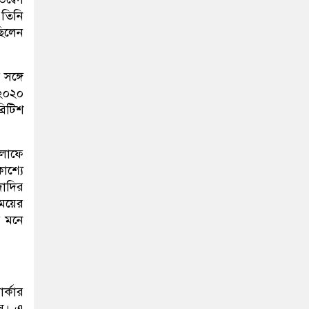
 তিনি
ছিলেন
সঙ্গে
 ২০২০
রিটিশ
লাফে
াশ্যে
দাদির
মেয়ের
ই মনে
র্কার
লস। এ