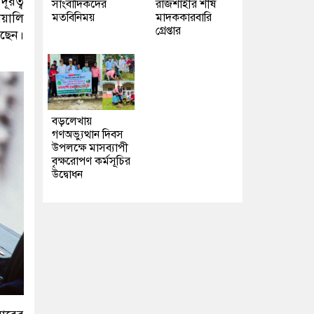
ূরত্ব
সাংবাদিকদের
রাজশাহীর শীর্ষ
মতবিনিময়
মাদককারবারি
য়ালি
গ্রেপ্তার
েছেন।
বড়লেখায়
গণঅভ্যুত্থান দিবস
উপলক্ষে মাসব্যাপী
বৃক্ষরোপণ কর্মসূচির
উদ্বোধন