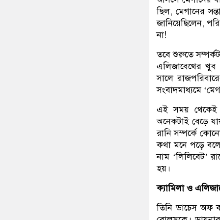
ছিল, মেগানের সন
জানিয়েছিলেন, পরি
না!
তবে শুরুতে সম্পর্ক
এলিজাবেথের খুব ঘ
সালে রাজপরিবারের 
সংবাদমাধ্যমে ‘মে
এই সময় থেকেই ব
অনেকটাই বেড়ে যা
রানি সম্পর্কে কো
কথা মনে পড়ে বলে
নাম ‘লিলিবেট’ র
হয়।
ক্যামিলা ও এলিজা
তিনি ডাচেস অফ কর
বোলসকে। ডায়নার 