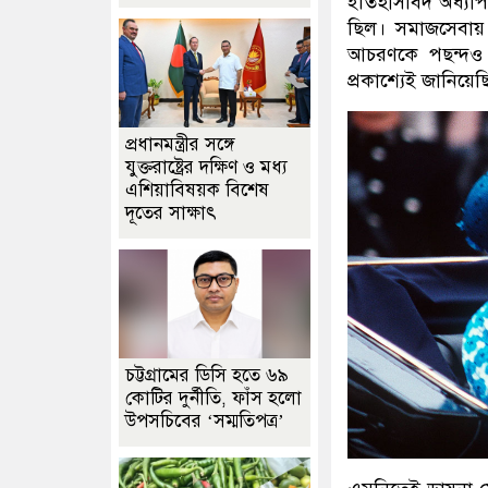
ইতিহাসবিদ অধ্যাপক
ছিল। সমাজসেবায়
আচরণকে পছন্দও কর
প্রকাশ্যেই জানিয়েছি
প্রধানমন্ত্রীর সঙ্গে
যুক্তরাষ্ট্রের দক্ষিণ ও মধ্য
এশিয়াবিষয়ক বিশেষ
দূতের সাক্ষাৎ
চট্টগ্রামের ডিসি হতে ৬৯
কোটির দুর্নীতি, ফাঁস হলো
উপসচিবের ‘সম্মতিপত্র’