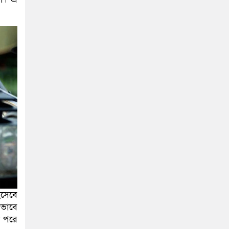
িসেবে
ভাবে
র পরে