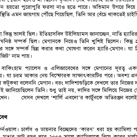
্তান হয়তো পুরোপুরি ফরসা নাও হতে পারে। অভিমান উগরে দিয়ে
স্থিতি এমন জায়গায় পৌঁছে গিয়েছিল, তিনি আর বেঁচে থাকতেই চাই
টা কিন্তু ভালই ছিল। ইতিহাসবিদ উইলিয়ামস জানাচ্ছেন, নাতি হ্যারির 
নিষ্ঠ সম্পর্ক ছিল। মেগানকে নিয়েও তিনি খুশিই ছিলেন। কিন্তু
সঙ্গে সম্পর্ক ছিন্ন করার কথা ঘোষণা করেন হ্যারি-মেগান। যা ব্
গজিট’ নাম পায়।
াকিংহাম প্যালেস ও এলিজাবেথের সঙ্গে মেগানের দূরত্ব এক
য়। যা চরম আকার নেয় বিস্ফোরক সাক্ষাৎকারটির পরে। অবশ্য প্রক
নো কটূকথা বলেননি মেগান। বরং দাদিশাশুড়িকে দেখলে তার নিজের 
ই জানিয়েছিলেন তিনি। শুধু তাই নয়, দাদির সঙ্গে মিলিয়ে নিজের 
াখেন। সেসব দেখলে ‘শার্লি এবদো’র কার্টুনকে অতিরঞ্জন বলে
বেথ
্নওয়াল। চার্লস ও ডায়নার বিচ্ছেদের ‘কারণ’ ধরা হয় ক্যামিলা পা
মৃত্যুর আট বছর পরে ২০০৫ সালে ক্যামিলাকে বিয়ে করেন চার্