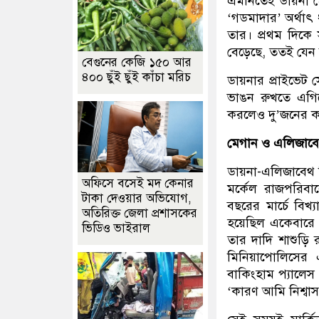
এমনিতেই ডায়না মো
‘গডমাদার’ অর্থাৎ 
তার। প্রথম দিকে 
বেড়েছে, ততই যেন
বেগুনের কেজি ১৫০ আর
৪০০ ছুঁই ছুঁই কাঁচা মরিচ
ডায়নার প্রাইভেট স
ভাঙন রুখতে এগি
করলেও দু’জনের কড
মেগান ও এলিজাব
ডায়না-এলিজাবেথ নিয়ে
অফিসে বসেই মদ কেনার
মর্কেল রাজপরিবার
টাকা দেওয়ার অভিযোগ,
বছরের মার্চে বিখ
অতিরিক্ত জেলা প্রশাসকের
হয়েছিল একেবারে প
ভিডিও ভাইরাল
তার দাদি শাশুড়ি 
মিনিয়াপোলিসের এ
বাকিংহাম প্যালেস ছ
‘কারণ আমি নিশ্বাস