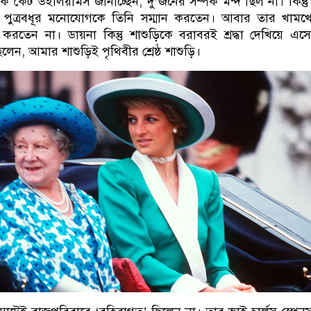
 কেট উইলিয়ামস জানাচ্ছেন, দু’জনের সম্পর্ক মন্দ ছিল না। কিন্তু দ
 পুত্রবধূর মনোযোগকে তিনি সম্মান করতেন। আবার তার খামখে
তেন না। ডায়না কিন্তু শাশুড়িকে বরাবরই শ্রদ্ধা দেখিয়ে এস
লেন, আমার শাশুড়িই পৃথিবীর শ্রেষ্ঠ শাশুড়ি।