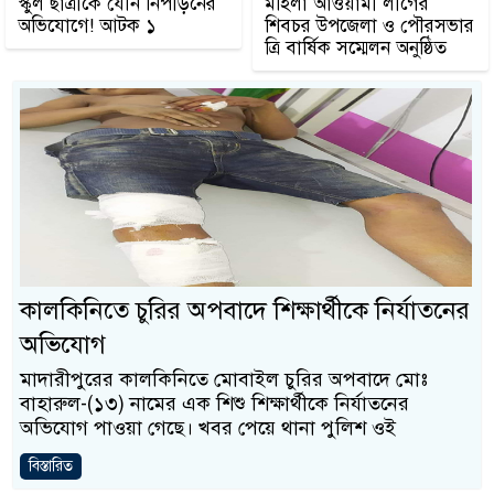
স্কুল ছাত্রীকে যৌন নিপীড়নের
মহিলা আওয়ামী লীগের
অভিযোগে! আটক ১
শিবচর উপজেলা ও পৌরসভার
ত্রি বার্ষিক সম্মেলন অনুষ্ঠিত
কালকিনিতে চুরির অপবাদে শিক্ষার্থীকে নির্যাতনের
অভিযোগ
মাদারীপুরের কালকিনিতে মোবাইল চুরির অপবাদে মোঃ
বাহারুল-(১৩) নামের এক শিশু শিক্ষার্থীকে নির্যাতনের
অভিযোগ পাওয়া গেছে। খবর পেয়ে থানা পুলিশ ওই
বিস্তারিত