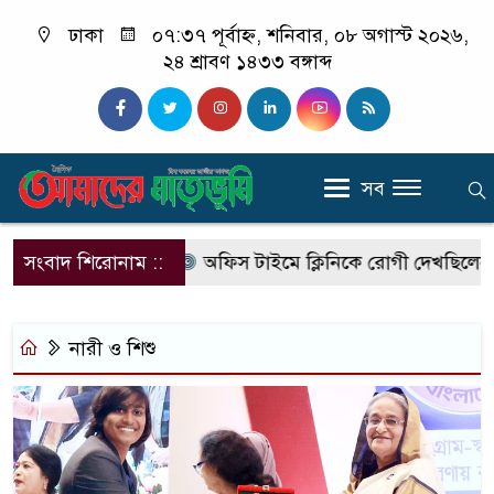
ঢাকা
০৭:৩৭ পূর্বাহ্ন, শনিবার, ০৮ অগাস্ট ২০২৬,
২৪ শ্রাবণ ১৪৩৩ বঙ্গাব্দ
সব
দলে আসছে এসআরবি
সংবাদ শিরোনাম ::
অফিস টাইমে ক্লিনিকে রোগী দেখছিলেন সরকা
নারী ও শিশু