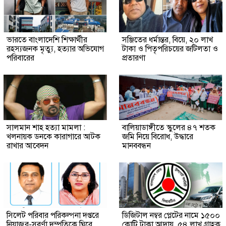
ভারতে বাংলাদেশি শিক্ষার্থীর
সঞ্জিতের ধর্মান্তর, বিয়ে, ২০ লাখ
রহস্যজনক মৃত্যু, হত্যার অভিযোগ
টাকা ও পিতৃপরিচয়ের জটিলতা ও
পরিবারের
প্রতারণা
সালমান শাহ হত্যা মামলা :
বালিয়াডাঙ্গীতে স্কুলের ৪৭ শতক
খলনায়ক ডনকে কারাগারে আটক
জমি নিয়ে বিরোধ, উদ্ধারে
রাখার আবেদন
মানববন্ধন
সিলেট পরিবার পরিকল্পনা দপ্তরে
ডিজিটাল নম্বর প্লেটের নামে ১৫০০
নিয়াজুর-সুবর্ণা দম্পতিকে ঘিরে
কোটি টাকা আদায়, ৫৪ লাখ গ্রাহক