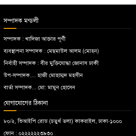
সম্পাদক মন্ডলী
সম্পাদক : খাদিজা আক্তার পূর্ণী
ব্যবস্থাপনা সম্পাদক : মেছমাউল আলম (মোহন)
নির্বাহী সম্পাদক : বীর মুক্তিযোদ্ধা জোনাস ঢাকী
উপ-সম্পাদক.... হাজী মোহাম্মদ মহসীন
বার্তা সম্পাদক... মো: মামুন হোসেন
যোগাযোগের ঠিকানা
৮০/২, ভিআইপি রোড (চতুর্থ তলা) কাকরাইল, ঢাকা-১০০০
ফোন : ০২২২২২২৩৯৩০