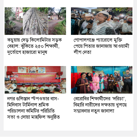
কচুয়ায় দেড় কিলোমিটার সড়ক
গোপালগঞ্জে প্যারোলে মুক্তি
বেহাল: ঝুঁকিতে ২৫০ শিক্ষার্থী,
পেয়ে পিতার জানাজায় আওয়ামী
দুর্ভোগে হাজারো মানুষ
লীগ নেতা
নগর গুলিস্তান স্টপওভার বাস-
বেরোবির শিক্ষার্থীদের ‘দরিচা’,
মিনিবাস টার্মিনাল শ্রমিক
বিহারি নারীদের দক্ষতায় খুলছে
পরিচালনা কমিটির পরিচিতি
সম্ভাবনার নতুন জানালা
সভা ও দোয়া মাহফিল অনুষ্ঠিত