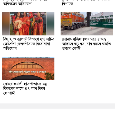
অনিয়মের অভিযোগ
বিপাকে
বিদ্যুৎ ও জ্বালানি বিভাগে যুগ্ম সচিব
সোনামসজিদ স্থলবন্দরে রাজস্ব
মোর্শেদা ফেরদৌসকে ঘিরে নানা
আদায়ে বড় ধস, চার বছরে ঘাটতি
অভিযোগ
হাজার কোটি
সোহরাওয়ার্দী হাসপাতালে যন্ত্র
বিকলের নামে ৪৭ লাখ টাকা
লোপাট!