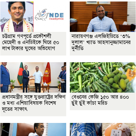
চট্টগ্রাম গণপূর্তে প্রকৌশলী
নারায়ণগঞ্জ এলজিইডিতে ‘৩%
মেহেদী ও এনডিইকে ঘিরে ৫০
দুলাল’ খ্যাত আহসানুজ্জামানের
লাখ টাকার ঘুষের অভিযোগ
দুর্নীতি
প্রধানমন্ত্রীর সঙ্গে যুক্তরাষ্ট্রের দক্ষিণ
বেগুনের কেজি ১৫০ আর ৪০০
ও মধ্য এশিয়াবিষয়ক বিশেষ
ছুঁই ছুঁই কাঁচা মরিচ
দূতের সাক্ষাৎ