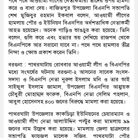
পথে পথে আওয়ামী লীগের নেতাকর্মীরা তাদের ওপর হামলা
করে ও বাধা দেয়। বাজিতপুর উপজেলা বিএনপি সভাপতি
শেখ মুজিবুর রহমান ইকবাল বলেন, আওয়ামী লীগের
হামলায় পৌর ও ইউনিয়ন বিএনপির অর্ধশতাধিক নেতাকর্মী
আহত হয়েছেন। অনেক গাড়িও ভাঙচুর করা হয়েছে। তিনি
বলেন, গুলি করে এবং হত্যার ভয় দেখিয়ে রাজপথ থেকে
বিএনপিকে আর সরানো যাবে না। পথে পথে হামলার তীব্র
নিন্দা ও ক্ষোভ প্রকাশ করেন তিনি।
বরগুনা : পাথরঘাটায় রোববার আওয়ামী লীগ ও বিএনপির
মধ্যে সংঘর্ষের ঘটনায় বরগুনা-২ আসনের সাবেক সংসদ-
সদস্য ও বিএনপি নেতা নুরুল ইসলাম মনি ও তার ভাই
সাইফুল ইসলাম জামাল, উপজেলা বিএনপির আহ্বায়ক
চৌধুরী মোহাম্মদ ফারুক, বিএনপি নেতা সেলিম পহলান,
আবুল হোসেনসহ ৪০০ জনের বিরুদ্ধে মামলা করা হয়েছে।
পাথরঘাটা উপজেলার কাকচিড়া ইউনিয়নের চেয়ারম্যান ও
আওয়ামী লীগ নেতা আলাউদ্দিন পল্টুর করা মামলায় ৯৯
জনের নাম উল্লেখ করা হয়েছে। মামলায় জেলা ছাত্রদলের
সভাপতি ফায়জুল মালেক সজিব, পাথরঘাটা পৌর