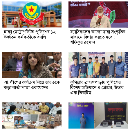
ঢাকা মেট্রোপলিটন পুলিশের ১২
ফ্যাসিবাদের কালো ছায়া সংস্কৃতির
ঊর্ধ্বতন কর্মকর্তাকে বদলি
মাধ্যমে বিদায় করতে হবে :
শফিকুর রহমান
আ.লীগের কার্যক্রম নিয়ে ভারতকে
কুমিল্লার ব্রাহ্মণপাড়ায় পুলিশের
কড়া বার্তা শামা ওবায়েদের
বিশেষ অভিযানে ৪ গ্রেপ্তার, উদ্ধার
এক ভিকটিম