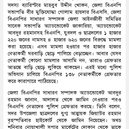
সদস্য ব্যারিস্টার মাহবুব উদ্দীন খোকন, জেলা বিএনপি
সভাপতি বীর মুক্তিযোদ্ধা গোলাম হায়দার বিএসসি, জেলা
বিএনপির সাধারণ সম্পাদক জেলা আইনজীবী সমিতির
সাবেক সভাপতি অ্যাডভোকেট জাকারিয়া, অ্যাডভোকেট
আবদুর রহমানসহ বিএনপি, যুবদল ও ছাত্রদলের ১ হাজার
২২০ জনের নামসহ ৪ হাজার ৬২০ জনের বিরুদ্ধে মামলা
করা হয়েছে। এসব মামলা হওয়ার পর হাজার হাজার
নেতাকর্মী ঘরবাড়ি ছেড়ে পালিয়ে বেড়াচ্ছেন। আবার যেসব
নেতাকর্মী কোনো মামলার আসামি নন, তারাও গ্রেফতার
আতঙ্কে বাড়ি ছেড়ে লুকিয়ে থাকছেন। এরই মধ্যে পুলিশ
অভিযান চালিয়ে বিএনপির ১৩৮ নেতাকর্মীকে গ্রেফতার
করে কারাগারে পাঠিয়েছে।
জেলা বিএনপির সাধারণ সম্পাদক অ্যাডভোকেট আবদুর
রহমান জানান, আদালত থেকে জামিন নেওয়ার পরও
বিএনপি নেতাদের পুলিশ গ্রেফতার করছে। তিনি বলেন,
সদর উপজেলা ছাত্রদলের যুগ্ম আহ্বায়ক জিয়াউর রহমান
বৃহস্পতিবার হাইকোর্ট থেকে জামিন নিয়েছেন। অথচ
শনিবার নোয়াখালী সুপার মার্কেটের দোকান থেকে তাকে