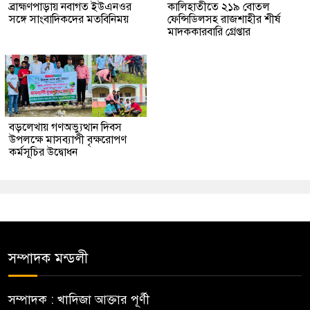
ব্রাহ্মণপাড়ায় নবাগত ইউএনওর
কালিহাতীতে ২১৯ বোতল
সঙ্গে সাংবাদিকদের মতবিনিময়
ফেন্সিডিলসহ রাজশাহীর শীর্ষ
মাদককারবারি গ্রেপ্তার
বড়লেখায় গণঅভ্যুত্থান দিবস
উপলক্ষে মাসব্যাপী বৃক্ষরোপণ
কর্মসূচির উদ্বোধন
সম্পাদক মন্ডলী
সম্পাদক : খাদিজা আক্তার পূর্ণী