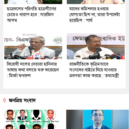
ছাত্রদলের পরিণতি ছাত্রলীগের
যাদের কমিশনার হওয়ার
চেয়েও খারাপ হবে : সারজিস
যোগ্যতা ছিল না, তারা উপদেষ্টা
আলম
হয়েছিল : পার্থ
বিরোধী দলের নেতারা হাসিনার
রাজনীতিকে কৃত্রিমভাবে
ভাষায় কথা বলতে শুরু করেছেন
সংসদের বাইরে নিয়ে যাওয়ার
: মির্জা ফখরুল
প্রবণতা কাজ করছে : তথ্যমন্ত্রী
জনপ্রিয় সংবাদ