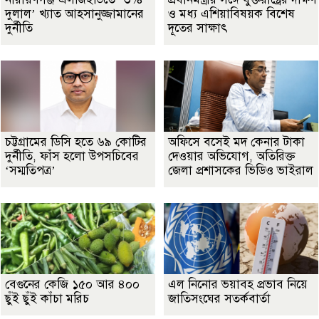
দুলাল’ খ্যাত আহসানুজ্জামানের
ও মধ্য এশিয়াবিষয়ক বিশেষ
দুর্নীতি
দূতের সাক্ষাৎ
চট্টগ্রামের ডিসি হতে ৬৯ কোটির
অফিসে বসেই মদ কেনার টাকা
দুর্নীতি, ফাঁস হলো উপসচিবের
দেওয়ার অভিযোগ, অতিরিক্ত
‘সম্মতিপত্র’
জেলা প্রশাসকের ভিডিও ভাইরাল
বেগুনের কেজি ১৫০ আর ৪০০
এল নিনোর ভয়াবহ প্রভাব নিয়ে
ছুঁই ছুঁই কাঁচা মরিচ
জাতিসংঘের সতর্কবার্তা