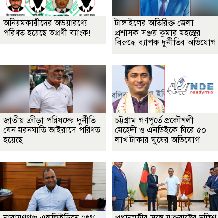
অনিয়মকারীদের অভয়ারণ্যে
টাঙ্গাইলের অতিরিক্ত জেলা
পরিণত হয়েছে অগ্রণী ব্যাংক!
প্রশাসক সঞ্জয় কুমার মহন্তের
বিরুদ্ধে ব্যাপক দুর্নীতির অভিযোগ
জাতীয় ক্রীড়া পরিষদের দুর্নীতি
চট্টগ্রাম গণপূর্তে প্রকৌশলী
যেন মরনঘাতি ভাইরাসে পরিণত
মেহেদী ও এনডিইকে ঘিরে ৫০
হয়েছে
লাখ টাকার ঘুষের অভিযোগ
নারায়ণগঞ্জ এলজিইডিতে ‘৩%
প্রধানমন্ত্রীর সঙ্গে যুক্তরাষ্ট্রের দক্ষিণ