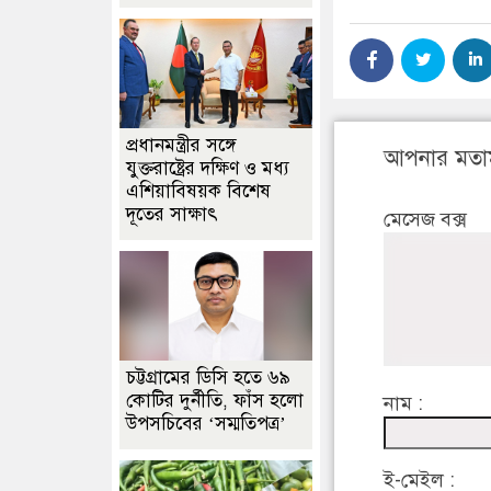
প্রধানমন্ত্রীর সঙ্গে
আপনার মতা
যুক্তরাষ্ট্রের দক্ষিণ ও মধ্য
এশিয়াবিষয়ক বিশেষ
দূতের সাক্ষাৎ
মেসেজ বক্স
চট্টগ্রামের ডিসি হতে ৬৯
কোটির দুর্নীতি, ফাঁস হলো
নাম :
উপসচিবের ‘সম্মতিপত্র’
ই-মেইল :