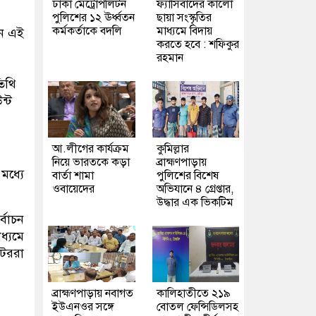
ঢাকা মেট্রোপলিটন
ফ্যাসিবাদের কালো
পুলিশের ১২ ঊর্ধ্বতন
ছায়া সংস্কৃতির
কর্মকর্তাকে বদলি
মাধ্যমে বিদায়
নে এই
করতে হবে : শফিকুর
রহমান
িথি
ন্ট
আ.লীগের কার্যক্রম
কুমিল্লার
নিয়ে ভারতকে কড়া
ব্রাহ্মণপাড়ায়
মধ্যে
বার্তা শামা
পুলিশের বিশেষ
ওবায়েদের
অভিযানে ৪ গ্রেপ্তার,
উদ্ধার এক ভিকটিম
্বাচন
ধ্যমে
েটররা
ব্রাহ্মণপাড়ায় নবাগত
কালিহাতীতে ২১৯
ইউএনওর সঙ্গে
বোতল ফেন্সিডিলসহ