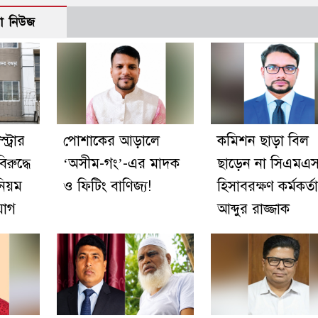
ো নিউজ
ট্রার
পোশাকের আড়ালে
কমিশন ছাড়া বিল
রুদ্ধে
‘অসীম-গং’-এর মাদক
ছাড়েন না সিএমএ
নিয়ম
ও ফিটিং বাণিজ্য!
হিসাবরক্ষণ কর্মকর্তা
যোগ
আব্দুর রাজ্জাক