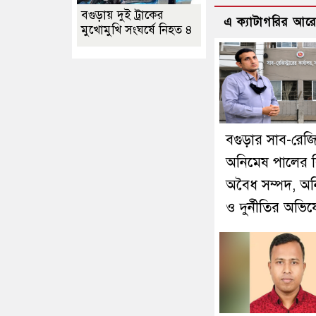
বগুড়ায় দুই ট্রাকের
এ ক্যাটাগরির আর
মুখোমুখি সংঘর্ষে নিহত ৪
বগুড়ার সাব-রেজিস্
অনিমেষ পালের বি
অবৈধ সম্পদ, অ
ও দুর্নীতির অভি