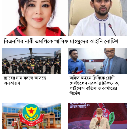
বিএনপির নারী এমপিকে আসিফ মাহমুদের আইনি নোটিশ
র‍্যাবের নাম বদলে আসছে
অফিস টাইমে ক্লিনিকে রোগী
এসআরবি
দেখছিলেন সরকারি চিকিৎসক,
লাইসেন্স বাতিল ও বরখাস্তের
নির্দেশ