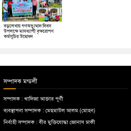
বড়লেখায় গণঅভ্যুত্থান দিবস
উপলক্ষে মাসব্যাপী বৃক্ষরোপণ
কর্মসূচির উদ্বোধন
সম্পাদক মন্ডলী
সম্পাদক : খাদিজা আক্তার পূর্ণী
ব্যবস্থাপনা সম্পাদক : মেছমাউল আলম (মোহন)
নির্বাহী সম্পাদক : বীর মুক্তিযোদ্ধা জোনাস ঢাকী