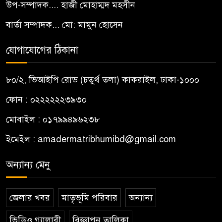
উপ-সম্পাদক.... হাজী মোহাম্মদ মহসীন
বার্তা সম্পাদক... মো: মামুন হোসেন
যোগাযোগের ঠিকানা
৮০/২, ভিআইপি রোড (চতুর্থ তলা) কাকরাইল, ঢাকা-১০০০
ফোন : ০২২২২২২৩৯৩০
মোবাইল : ০১৭৯৯৪৯৬২৩৮
ইমেইল :
amadermatribhumibd@gmail.com
অন্যান্য মেনু
জেলার খবর
মাতৃভূমি পরিবার
অন্যান্য
ভিডিও গ্যালারী
বিজ্ঞাপন তালিকা