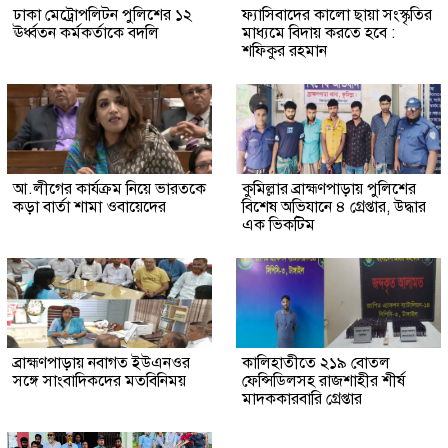
ঢাকা মেট্রোপলিটন পুলিশের ১২
ফ্যাসিবাদের কালো ছায়া সংস্কৃতির
ঊর্ধ্বতন কর্মকর্তাকে বদলি
মাধ্যমে বিদায় করতে হবে :
শফিকুর রহমান
আ.লীগের কার্যক্রম নিয়ে ভারতকে
কুমিল্লার ব্রাহ্মণপাড়ায় পুলিশের
কড়া বার্তা শামা ওবায়েদের
বিশেষ অভিযানে ৪ গ্রেপ্তার, উদ্ধার
এক ভিকটিম
ব্রাহ্মণপাড়ায় নবাগত ইউএনওর
কালিহাতীতে ২১৯ বোতল
সঙ্গে সাংবাদিকদের মতবিনিময়
ফেন্সিডিলসহ রাজশাহীর শীর্ষ
মাদককারবারি গ্রেপ্তার