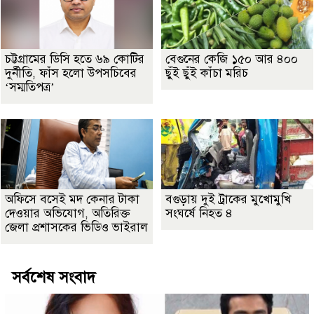
চট্টগ্রামের ডিসি হতে ৬৯ কোটির
বেগুনের কেজি ১৫০ আর ৪০০
দুর্নীতি, ফাঁস হলো উপসচিবের
ছুঁই ছুঁই কাঁচা মরিচ
‘সম্মতিপত্র’
অফিসে বসেই মদ কেনার টাকা
বগুড়ায় দুই ট্রাকের মুখোমুখি
দেওয়ার অভিযোগ, অতিরিক্ত
সংঘর্ষে নিহত ৪
জেলা প্রশাসকের ভিডিও ভাইরাল
সর্বশেষ সংবাদ