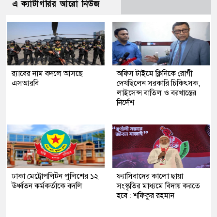
এ ক্যাটাগরির আরো নিউজ
র‍্যাবের নাম বদলে আসছে
অফিস টাইমে ক্লিনিকে রোগী
এসআরবি
দেখছিলেন সরকারি চিকিৎসক,
লাইসেন্স বাতিল ও বরখাস্তের
নির্দেশ
ঢাকা মেট্রোপলিটন পুলিশের ১২
ফ্যাসিবাদের কালো ছায়া
ঊর্ধ্বতন কর্মকর্তাকে বদলি
সংস্কৃতির মাধ্যমে বিদায় করতে
হবে : শফিকুর রহমান