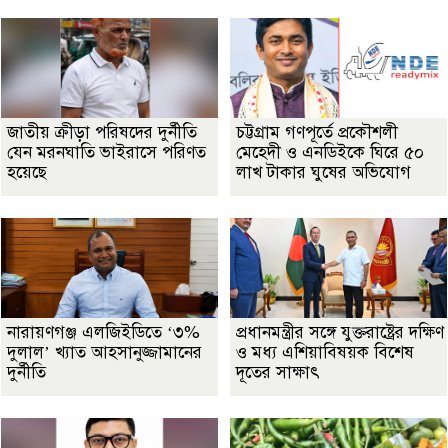
জাতীয় ক্রীড়া পরিষদের দুর্নীতি
চট্টগ্রাম গণপূর্তে প্রকৌশলী
যেন মরনঘাতি ভাইরাসে পরিণত
মেহেদী ও এনডিইকে ঘিরে ৫০
হয়েছে
লাখ টাকার ঘুষের অভিযোগ
নারায়ণগঞ্জ এলজিইডিতে ‘৩%
প্রধানমন্ত্রীর সঙ্গে যুক্তরাষ্ট্রের দক্ষিণ
দুলাল’ খ্যাত আহসানুজ্জামানের
ও মধ্য এশিয়াবিষয়ক বিশেষ
দুর্নীতি
দূতের সাক্ষাৎ