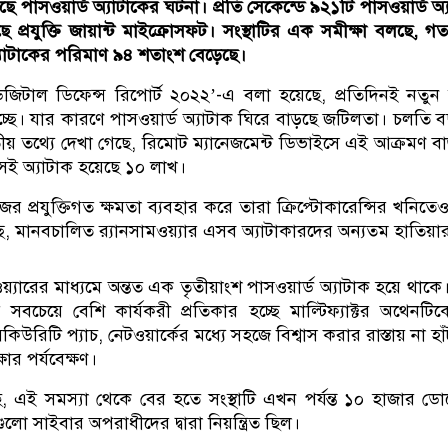
াড়ছে পাসওয়ার্ড অ্যাটাকের ঘটনা। প্রতি সেকেন্ডে ৯২১টি পাসওয়ার্ড অ্
ে প্রযুক্তি জায়ান্ট মাইক্রোসফট। সংস্থাটির এক সমীক্ষা বলছে, 
্যাটাকের পরিমাণ ৯৪ শতাংশ বেড়েছে।
জিটাল ডিফেন্স রিপোর্ট ২০২২’-এ বলা হয়েছে, প্রতিদিনই নতুন
র হচ্ছে। যার কারণে পাসওয়ার্ড অ্যাটাক ঘিরে বাড়ছে জটিলতা। চলতি 
বতীয় তথ্যে দেখা গেছে, রিমোট ম্যানেজমেন্ট ডিভাইসে এই আক্রমণ বা
াসেই অ্যাটাক হয়েছে ১০ লাখ।
জের প্রযুক্তিগত ক্ষমতা ব্যবহার করে তারা ক্রিপ্টোকারেন্সির খনিতে
চ্ছে, মানবচালিত র‍্যানসামওয়্যার এসব অ্যাটাকারদের অন্যতম হাতিয়া
ওয়্যারের মাধ্যমে অন্তত এক তৃতীয়াংশ পাসওয়ার্ড অ্যাটাক হয়ে থাকে
সবচেয়ে বেশি কার্যকরী প্রতিকার হচ্ছে মাল্টিফ্যাক্টর অথেনটি
িউরিটি প্যাচ, নেটওয়ার্কের মধ্যে সহজে বিশ্বাস করার রাস্তায় না হা
্ষার পর্যবেক্ষণ।
 এই সমস্যা থেকে বের হতে সংস্থাটি এখন পর্যন্ত ১০ হাজার ড
লো সাইবার অপরাধীদের দ্বারা নিয়ন্ত্রিত ছিল।