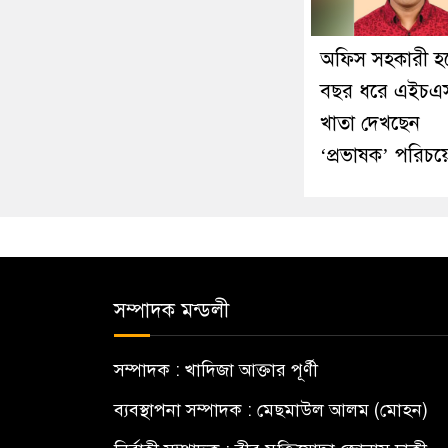
অফিস সহকারী হ
বছর ধরে এইচএ
খাতা দেখছেন
‘প্রভাষক’ পরিচয়
সম্পাদক মন্ডলী
সম্পাদক : খাদিজা আক্তার পূর্ণী
ব্যবস্থাপনা সম্পাদক : মেছমাউল আলম (মোহন)