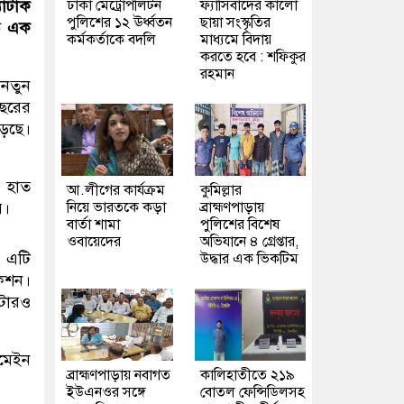
ঢাকা মেট্রোপলিটন
ফ্যাসিবাদের কালো
যাটাক
পুলিশের ১২ ঊর্ধ্বতন
ছায়া সংস্কৃতির
গত এক
কর্মকর্তাকে বদলি
মাধ্যমে বিদায়
করতে হবে : শফিকুর
রহমান
 নতুন
বছরের
ড়ছে।
ও হাত
আ.লীগের কার্যক্রম
কুমিল্লার
নিয়ে ভারতকে কড়া
ব্রাহ্মণপাড়ায়
র।
বার্তা শামা
পুলিশের বিশেষ
ওবায়েদের
অভিযানে ৪ গ্রেপ্তার,
। এটি
উদ্ধার এক ভিকটিম
কেশন।
ঁটারও
োমেইন
ব্রাহ্মণপাড়ায় নবাগত
কালিহাতীতে ২১৯
ইউএনওর সঙ্গে
বোতল ফেন্সিডিলসহ