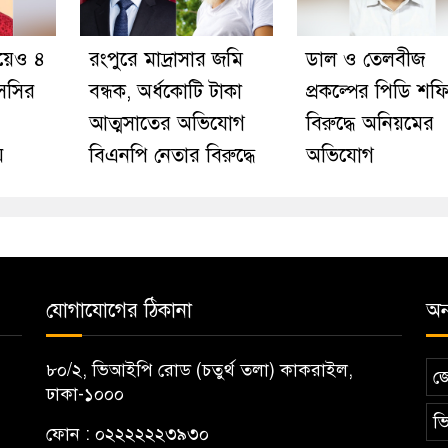
য়েও ৪
রংপুরে মাদ্রাসার জমি
ডাল ও তেলবীজ
সসির
বন্ধক, অর্ধকোটি টাকা
প্রকল্পের পিডি শফ
আত্মসাতের অভিযোগ
বিরুদ্ধে অনিয়মের
ে
বিএনপি নেতার বিরুদ্ধে
অভিযোগ
যোগাযোগের ঠিকানা
অন্
৮০/২, ভিআইপি রোড (চতুর্থ তলা) কাকরাইল,
জ
ঢাকা-১০০০
ভি
ফোন : ০২২২২২২৩৯৩০