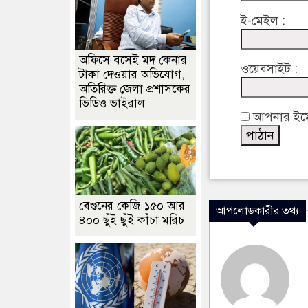
ই-মেইল :
অফিসে বসেই মদ কেনার
ওয়েবসাইট :
টাকা দেওয়ার অভিযোগ,
অতিরিক্ত জেলা প্রশাসকের
ভিডিও ভাইরাল
আপনার ইমেইল
বেগুনের কেজি ১৫০ আর
আপলোডকারীর তথ্য
৪০০ ছুঁই ছুঁই কাঁচা মরিচ