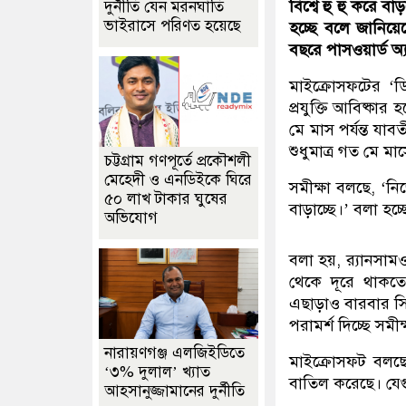
বিশ্বে হু হু করে ব
দুর্নীতি যেন মরনঘাতি
ভাইরাসে পরিণত হয়েছে
হচ্ছে বলে জানিয়েছ
বছরে পাসওয়ার্ড অ
মাইক্রোসফটের ‘ডি
প্রযুক্তি আবিষ্কা
মে মাস পর্যন্ত যা
শুধুমাত্র গত মে ম
চট্টগ্রাম গণপূর্তে প্রকৌশলী
মেহেদী ও এনডিইকে ঘিরে
সমীক্ষা বলছে, ‘নি
৫০ লাখ টাকার ঘুষের
বাড়াচ্ছে।’ বলা হ
অভিযোগ
বলা হয়, র‍্যানসাম
থেকে দূরে থাকতে 
এছাড়াও বারবার সিক
পরামর্শ দিচ্ছে সমীক
নারায়ণগঞ্জ এলজিইডিতে
মাইক্রোসফট বলছে,
‘৩% দুলাল’ খ্যাত
বাতিল করেছে। যেগু
আহসানুজ্জামানের দুর্নীতি