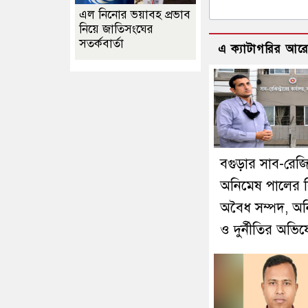
এল নিনোর ভয়াবহ প্রভাব
নিয়ে জাতিসংঘের
সতর্কবার্তা
এ ক্যাটাগরির আর
বগুড়ার সাব-রেজিস্
অনিমেষ পালের বি
অবৈধ সম্পদ, অ
ও দুর্নীতির অভি