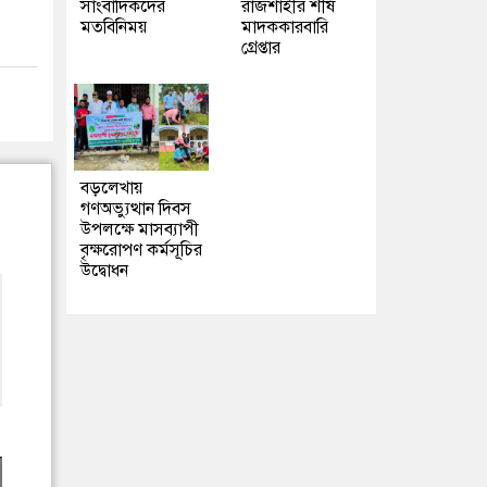
সাংবাদিকদের
রাজশাহীর শীর্ষ
মতবিনিময়
মাদককারবারি
গ্রেপ্তার
বড়লেখায়
গণঅভ্যুত্থান দিবস
উপলক্ষে মাসব্যাপী
বৃক্ষরোপণ কর্মসূচির
উদ্বোধন