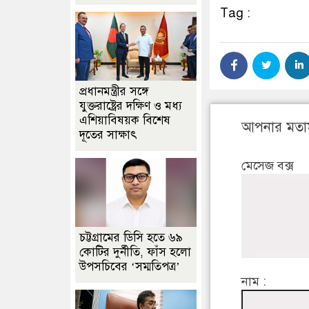
Tag :
প্রধানমন্ত্রীর সঙ্গে
যুক্তরাষ্ট্রের দক্ষিণ ও মধ্য
এশিয়াবিষয়ক বিশেষ
আপনার মতা
দূতের সাক্ষাৎ
মেসেজ বক্স
চট্টগ্রামের ডিসি হতে ৬৯
কোটির দুর্নীতি, ফাঁস হলো
উপসচিবের ‘সম্মতিপত্র’
নাম :