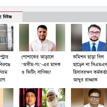
ো নিউজ
ট্রার
পোশাকের আড়ালে
কমিশন ছাড়া বিল
রুদ্ধে
‘অসীম-গং’-এর মাদক
ছাড়েন না সিএমএ
নিয়ম
ও ফিটিং বাণিজ্য!
হিসাবরক্ষণ কর্মকর্তা
যোগ
আব্দুর রাজ্জাক