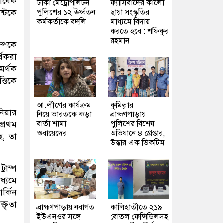
সাবেক
ঢাকা মেট্রোপলিটন
ফ্যাসিবাদের কালো
পুলিশের ১২ ঊর্ধ্বতন
ছায়া সংস্কৃতির
ন্টকে
কর্মকর্তাকে বদলি
মাধ্যমে বিদায়
করতে হবে : শফিকুর
রহমান
ম্পকে
্থকরা
মর্থক
্তিকে
আ.লীগের কার্যক্রম
কুমিল্লার
িয়ার
নিয়ে ভারতকে কড়া
ব্রাহ্মণপাড়ায়
বার্তা শামা
পুলিশের বিশেষ
প্রথম
ওবায়েদের
অভিযানে ৪ গ্রেপ্তার,
ে, তা
উদ্ধার এক ভিকটিম
রাম্প
ধ্যমে
র্কিন
্তৃতা
ব্রাহ্মণপাড়ায় নবাগত
কালিহাতীতে ২১৯
ইউএনওর সঙ্গে
বোতল ফেন্সিডিলসহ