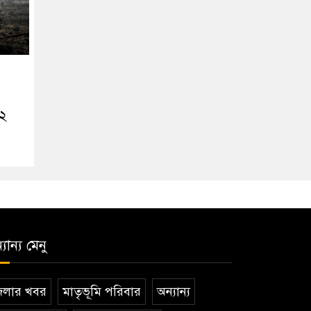
২২
যান্য মেনু
েলার খবর
মাতৃভূমি পরিবার
অন্যান্য