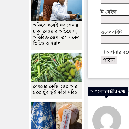
ই-মেইল :
অফিসে বসেই মদ কেনার
টাকা দেওয়ার অভিযোগ,
ওয়েবসাইট :
অতিরিক্ত জেলা প্রশাসকের
ভিডিও ভাইরাল
আপনার ইমেইল
বেগুনের কেজি ১৫০ আর
আপলোডকারীর তথ্য
৪০০ ছুঁই ছুঁই কাঁচা মরিচ