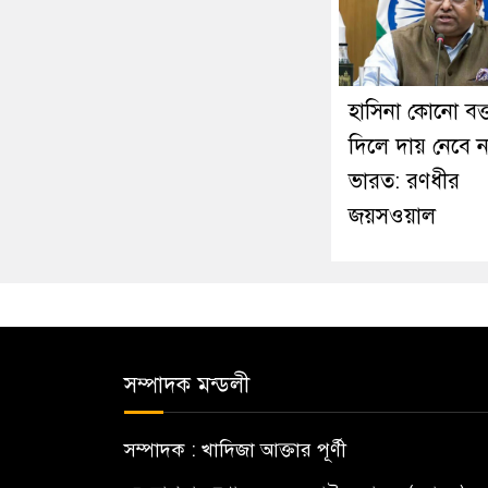
হাসিনা কোনো বক্ত
দিলে দায় নেবে ন
ভারত: রণধীর
জয়সওয়াল
সম্পাদক মন্ডলী
সম্পাদক : খাদিজা আক্তার পূর্ণী