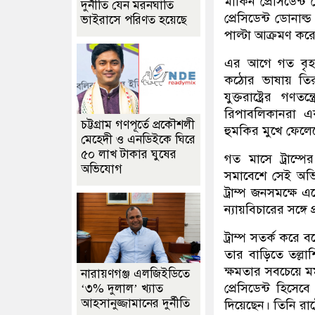
মার্কিন প্রেসিডেন
দুর্নীতি যেন মরনঘাতি
প্রেসিডেন্ট ডোনাল্
ভাইরাসে পরিণত হয়েছে
পাল্টা আক্রমণ কর
এর আগে গত বৃহস্প
কঠোর ভাষায় তিরস
যুক্তরাষ্ট্রের গ
রিপাবলিকানরা একট
চট্টগ্রাম গণপূর্তে প্রকৌশলী
হুমকির মুখে ফেলে
মেহেদী ও এনডিইকে ঘিরে
৫০ লাখ টাকার ঘুষের
গত মাসে ট্রাম্
অভিযোগ
সমাবেশে সেই অভিয
ট্রাম্প জনসমক্ষে 
ন্যায়বিচারের সঙ্গে 
ট্রাম্প সতর্ক করে 
তার বাড়িতে তল্লাশ
ক্ষমতার সবচেয়ে ম
নারায়ণগঞ্জ এলজিইডিতে
প্রেসিডেন্ট হিসে
‘৩% দুলাল’ খ্যাত
আহসানুজ্জামানের দুর্নীতি
দিয়েছেন। তিনি রাষ্ট্