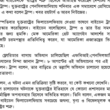
্ট জো বাইডেনকে ‘রাষ্ট্রের শত্রু’ হিসেবে অভিহিত করেছেন দেশটির 
ড ট্রাম্প। যুক্তরাষ্ট্রের পেনসিলভানিয়ায় শনিবার এক সমাবেশে প্রেসিডে
ে এ কথা বলেন ট্রাম্প। খবর রয়টার্স ও আরব নিউজের।
তিবার যুক্তরাষ্ট্রের ফিলাডেলফিয়ায় দেওয়া ভাষণে বাইডেন ট্রা
্কার করেছিলেন। বাইডেন বলেছিলেন, ট্রাম্প ও তার উগ্র সমর
ণতন্ত্রের জন্য হুমকি। মেক আমেরিকা গ্রেট অ্যাগেইন আদর্শের স
ি চরমপন্থার প্রতিনিধিত্ব করেন, যা আমেরিকা প্রজাতন্ত্রের ভিত
ছে।
পের ফ্লোরিডার বাসায় অভিযান চালিয়েছিল এফবিআই।পেনসিলভান
ানের নিন্দা জানান ট্রাম্প। ৮ আগস্টের ওই অভিযানের পর এই 
এলেন। ট্রাম্প বলেন, তার বাড়িতে যে তল্লাশি অভিযান চালানো হয়েছ
প্রতারণা।
বলেন, এ ঘটনা এমন প্রতিক্রিয়া সৃষ্টি করবে, যা কেউ কখনো দেখেনি। ট্
ি চালানোর ঘটনাকে যুক্তরাষ্ট্রের ইতিহাসে যে কোনো প্রশাসনের মা
র্মান্তিক অপব্যবহার হিসেবে অভিহিত করেন। তিনি বলেন, একজন মা
বে বাইডেন ফিলাডেলফিয়ায় সবচেয়ে জঘন্য, ঘৃণ্য ও বিভেদমূলক বক
রের শত্রু।