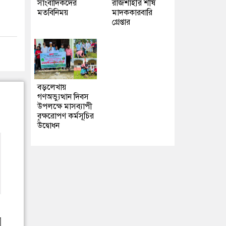
সাংবাদিকদের
রাজশাহীর শীর্ষ
মতবিনিময়
মাদককারবারি
গ্রেপ্তার
বড়লেখায়
গণঅভ্যুত্থান দিবস
উপলক্ষে মাসব্যাপী
বৃক্ষরোপণ কর্মসূচির
উদ্বোধন