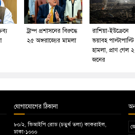
ব্য
ট্রাম্প প্রশাসনের বিরুদ্ধে
রাশিয়া-ইউক্রেনে
া
২৫ অঙ্গরাজ্যের মামলা
ভয়াবহ পাল্টাপাল্টি
হামলা, প্রাণ গেল 
জনের
যোগাযোগের ঠিকানা
অন্
৮০/২, ভিআইপি রোড (চতুর্থ তলা) কাকরাইল,
জ
ঢাকা-১০০০