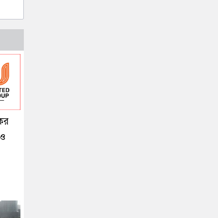
কর
 ও