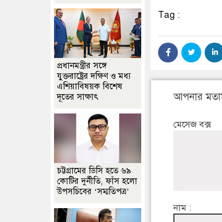
Tag :
প্রধানমন্ত্রীর সঙ্গে
যুক্তরাষ্ট্রের দক্ষিণ ও মধ্য
এশিয়াবিষয়ক বিশেষ
আপনার মতা
দূতের সাক্ষাৎ
মেসেজ বক্স
চট্টগ্রামের ডিসি হতে ৬৯
কোটির দুর্নীতি, ফাঁস হলো
উপসচিবের ‘সম্মতিপত্র’
নাম :