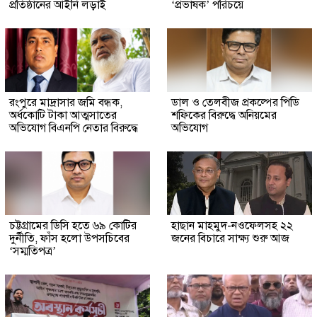
প্রতিষ্ঠানের আইনি লড়াই
‘প্রভাষক’ পরিচয়ে
রংপুরে মাদ্রাসার জমি বন্ধক,
ডাল ও তেলবীজ প্রকল্পের পিডি
অর্ধকোটি টাকা আত্মসাতের
শফিকের বিরুদ্ধে অনিয়মের
অভিযোগ বিএনপি নেতার বিরুদ্ধে
অভিযোগ
চট্টগ্রামের ডিসি হতে ৬৯ কোটির
হাছান মাহমুদ-নওফেলসহ ২২
দুর্নীতি, ফাঁস হলো উপসচিবের
জনের বিচারে সাক্ষ্য শুরু আজ
‘সম্মতিপত্র’