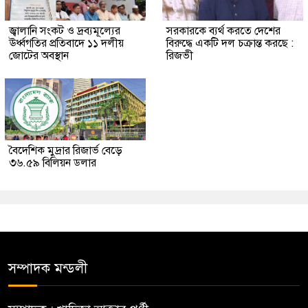
জ্বালানি সংকট ও দ্রব্যমূল্যের
সরকারকে ব্যর্থ করতে দেশের
ঊর্ধ্বগতির প্রতিবাদে ১১ দলীয়
বিরুদ্ধে একটি দল চক্রান্ত করছে :
জোটের অবস্থান
রিজভী
বৈদেশিক মুদ্রার রিজার্ভ বেড়ে
৩৬.৫৯ বিলিয়ন ডলার
সম্পাদক মন্ডলী