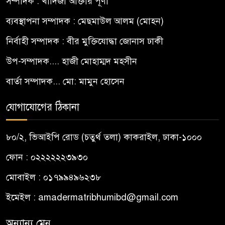
সম্পাদক : খাদিজা আক্তার পূর্ণী
ব্যবস্থাপনা সম্পাদক : মেছমাউল আলম (মোহন)
নির্বাহী সম্পাদক : বীর মুক্তিযোদ্ধা জোনাস ঢাকী
উপ-সম্পাদক.... হাজী মোহাম্মদ মহসীন
বার্তা সম্পাদক... মো: মামুন হোসেন
যোগাযোগের ঠিকানা
৮০/২, ভিআইপি রোড (চতুর্থ তলা) কাকরাইল, ঢাকা-১০০০
ফোন : ০২২২২২২৩৯৩০
মোবাইল : ০১৭৯৯৪৯৬২৩৮
ইমেইল :
amadermatribhumibd@gmail.com
অন্যান্য মেনু