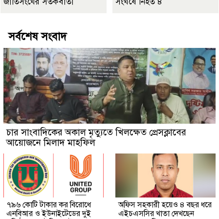
জাতিসংঘের সতর্কবার্তা
সংঘর্ষে নিহত ৪
সর্বশেষ সংবাদ
চার সাংবাদিকের অকাল মৃত্যুতে খিলক্ষেত প্রেসক্লাবের
আয়োজনে মিলাদ মাহফিল
৭৯৬ কোটি টাকার কর বিরোধে
অফিস সহকারী হয়েও ৪ বছর ধরে
এনবিআর ও ইউনাইটেডের দুই
এইচএসসির খাতা দেখছেন