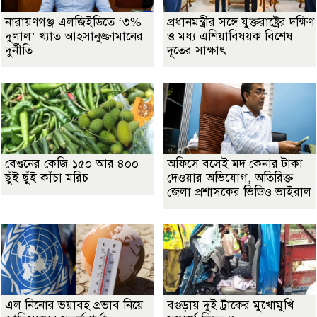
নারায়ণগঞ্জ এলজিইডিতে ‘৩%
প্রধানমন্ত্রীর সঙ্গে যুক্তরাষ্ট্রের দক্ষিণ
দুলাল’ খ্যাত আহসানুজ্জামানের
ও মধ্য এশিয়াবিষয়ক বিশেষ
দুর্নীতি
দূতের সাক্ষাৎ
বেগুনের কেজি ১৫০ আর ৪০০
অফিসে বসেই মদ কেনার টাকা
ছুঁই ছুঁই কাঁচা মরিচ
দেওয়ার অভিযোগ, অতিরিক্ত
জেলা প্রশাসকের ভিডিও ভাইরাল
এল নিনোর ভয়াবহ প্রভাব নিয়ে
বগুড়ায় দুই ট্রাকের মুখোমুখি