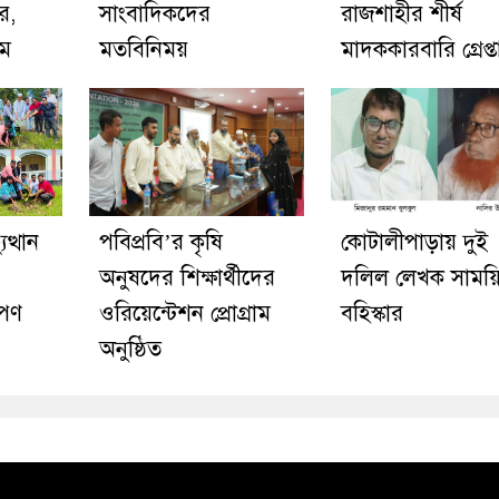
র,
সাংবাদিকদের
রাজশাহীর শীর্ষ
িম
মতবিনিময়
মাদককারবারি গ্রেপ্ত
ত্থান
পবিপ্রবি’র কৃষি
কোটালীপাড়ায় দুই
অনুষদের শিক্ষার্থীদের
দলিল লেখক সাময়
োপণ
ওরিয়েন্টেশন প্রোগ্রাম
বহিস্কার
অনুষ্ঠিত