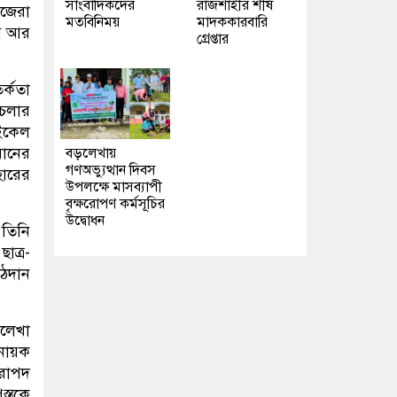
সাংবাদিকদের
রাজশাহীর শীর্ষ
িজেরা
মতবিনিময়
মাদককারবারি
বে আর
গ্রেপ্তার
র্কতা
চলার
াইকেল
মানের
বড়লেখায়
গণঅভ্যুত্থান দিবস
হারের
উপলক্ষে মাসব্যাপী
বৃক্ষরোপণ কর্মসূচির
উদ্বোধন
 তিনি
াত্র-
াঠদান
ড়লেখা
রনায়ক
িরাপদ
স্তকে