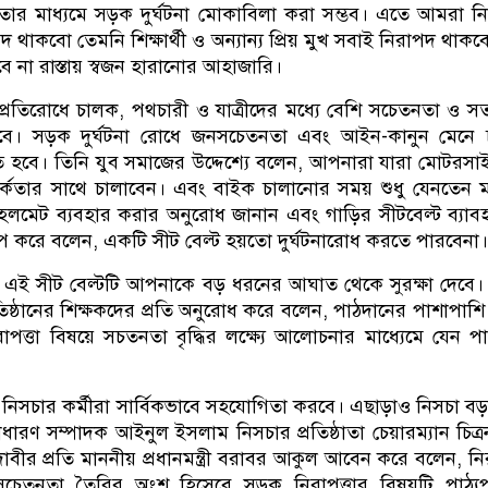
তার মাধ্যমে সড়ক দুর্ঘটনা মোকাবিলা করা সম্ভব। এতে আমরা ন
থাকবো তেমনি শিক্ষার্থী ও অন্যান্য প্রিয় মুখ সবাই নিরাপদ থাক
 না রাস্তায় স্বজন হারানোর আহাজারি।
 প্রতিরোধে চালক, পথচারী ও যাত্রীদের মধ্যে বেশি সচেতনতা ও সত
বে। সড়ক দুর্ঘটনা রোধে জনসচেতনতা এবং আইন-কানুন মেনে 
তে হবে। তিনি যুব সমাজের উদ্দেশ্যে বলেন, আপনারা যারা মোটরস
র্কতার সাথে চালাবেন। এবং বাইক চালানোর সময় শুধু যেনতেন 
ট হেলমেট ব্যবহার করার অনুরোধ জানান এবং গাড়ির সীটবেল্ট ব্যাব
 করে বলেন, একটি সীট বেল্ট হয়তো দুর্ঘটনারোধ করতে পারবেনা।
 সময় এই সীট বেল্টটি আপনাকে বড় ধরনের আঘাত থেকে সুরক্ষা দেবে।
প্রতিষ্ঠানের শিক্ষকদের প্রতি অনুরোধ করে বলেন, পাঠদানের পাশাপাশি ছ
রাপত্তা বিষয়ে সচতনতা বৃদ্ধির লক্ষ্যে আলোচনার মাধ্যেমে যেন প
 নিসচার কর্মীরা সার্বিকভাবে সহযোগিতা করবে। এছাড়াও নিসচা ব
ারণ সম্পাদক আইনুল ইসলাম নিসচার প্রতিষ্ঠাতা চেয়ারম্যান চিত্
াবীর প্রতি মাননীয় প্রধানমন্ত্রী বরাবর আকুল আবেন করে বলেন, ন
সচেতনতা তৈরির অংশ হিসেবে সড়ক নিরাপত্তার বিষয়টি পাঠ্যপু