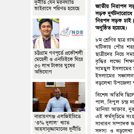
দুর্নীতি যেন মরনঘাতি
জাতীয় নিরাপদ সড়
ভাইরাসে পরিণত হয়েছে
সড়ক দুর্ঘটনারোধে 
নিরপদ সড়ক চাই (
অনুষ্ঠিত হয়েছে।
৮ম শ্রেণির ছাত্র
ঘটিকায় পৌর শহরের
চট্টগ্রাম গণপূর্তে প্রকৌশলী
ছাত্রীদের নিয়ে সম
মেহেদী ও এনডিইকে ঘিরে
বৃদ্ধির লক্ষ্যে শি
৫০ লাখ টাকার ঘুষের
সামছুল ইসলামের 
অভিযোগ
ইসলামের সঞ্চালনা
বড়লেখা উপজেলা শ
বিশেষ অতিথি ছিলেন
পাল, বিপুল চন্দ্
তানিয়া আক্তার, নু
এই কর্মসূচিতে সংহ
নারায়ণগঞ্জ এলজিইডিতে
‘৩% দুলাল’ খ্যাত
সাধারণ সম্পাদক জা
আহসানুজ্জামানের দুর্নীতি
সদস্য ও বড়লেখা