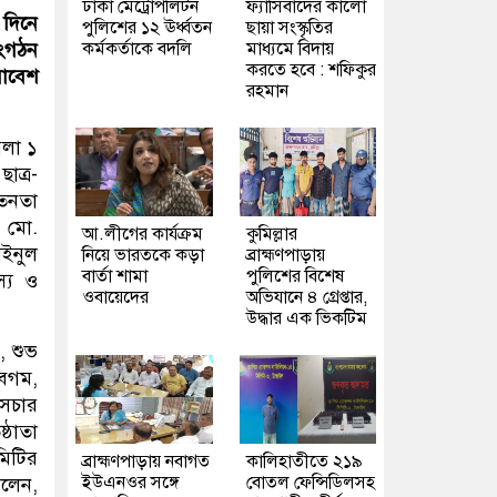
ঢাকা মেট্রোপলিটন
ফ্যাসিবাদের কালো
 দিনে
পুলিশের ১২ ঊর্ধ্বতন
ছায়া সংস্কৃতির
কর্মকর্তাকে বদলি
মাধ্যমে বিদায়
সংগঠন
করতে হবে : শফিকুর
মাবেশ
রহমান
েলা ১
াত্র-
চতনতা
ক মো.
আ.লীগের কার্যক্রম
কুমিল্লার
আইনুল
নিয়ে ভারতকে কড়া
ব্রাহ্মণপাড়ায়
বার্তা শামা
পুলিশের বিশেষ
স্য ও
ওবায়েদের
অভিযানে ৪ গ্রেপ্তার,
উদ্ধার এক ভিকটিম
, শুভ
বেগম,
িসচার
্ঠাতা
মিটির
ব্রাহ্মণপাড়ায় নবাগত
কালিহাতীতে ২১৯
ইউএনওর সঙ্গে
বোতল ফেন্সিডিলসহ
লেন,