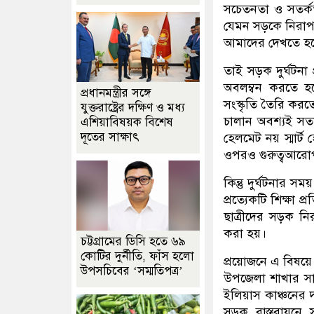
সচেতনতা ও সতর্ক
যেমন সড়কে নিরাপদ 
আমাদের দেখতে হবে
তাই সড়ক দুর্ঘটনা
অবলম্বন করতে হ
প্রধানমন্ত্রীর সঙ্গে
সংস্কৃতি তৈরি কর
যুক্তরাষ্ট্রের দক্ষিণ ও মধ্য
চালান অবশ্যই সত
এশিয়াবিষয়ক বিশেষ
দূতের সাক্ষাৎ
হেলমেট নয় স্মার্
ওপরও গুরুত্বআরোপ
কিন্তু দুর্ঘটনার
প্রত্যেকটি শিক্ষা 
ছাত্রীদের সড়ক নি
করা হয়।
চট্টগ্রামের ডিসি হতে ৬৯
কোটির দুর্নীতি, ফাঁস হলো
প্রয়োজনে এ বিষয়ে
উপসচিবের ‘সম্মতিপত্র’
উপজেলা শাখার সাধ
ইলিয়াস কাঞ্চনের দ
সড়ক বাস্তবায়নে 