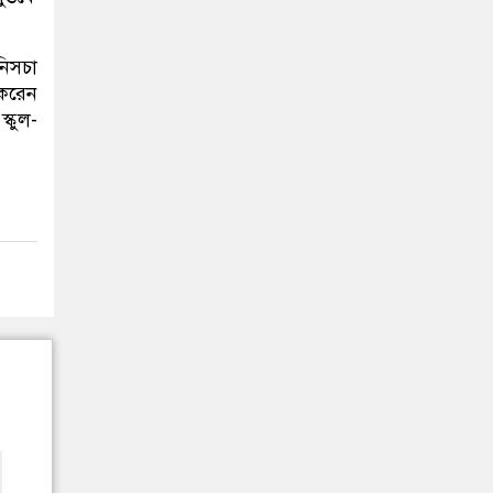
নিসচা
 করেন
্কুল-