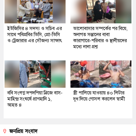
ইউজিসির ৪ সদস্য ও সচিব এর
ভালোবাসার সম্পর্কের পর বিয়ে,
সাথে পবিপ্রবির ভিসি, প্রো-ভিসি
অনাগত সন্তানের বাবা
ও ট্রেজারার এর সৌজন্য সাক্ষাৎ
কারাগারে-পরিবার ও স্থানীয়দের
মধ্যে নানা প্রশ্ন
ববি সংলগ্ন দপদপিয়া ব্রিজে বাস-
স্ত্রী পালিয়ে যাওয়ায় ৪০ লিটার
মাহিন্দ্র সংঘর্ষে প্রাণহানি ১,
দুধ দিয়ে গোসল করলেন স্বামী
আহত ৪
জনপ্রিয় সংবাদ