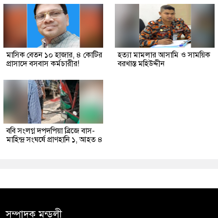
মাসিক বেতন ১০ হাজার, ৪ কোটির
হত্যা মামলার আসামি ও সাময়িক
প্রাসাদে বসবাস কর্মচারীর!
বরখাস্ত মহিউদ্দীন
ববি সংলগ্ন দপদপিয়া ব্রিজে বাস-
মাহিন্দ্র সংঘর্ষে প্রাণহানি ১, আহত ৪
সম্পাদক মন্ডলী