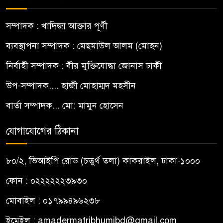
সম্পাদক : খাদিজা আক্তার পূর্ণী
ব্যবস্থাপনা সম্পাদক : মেছমাউল আলম (মোহন)
নির্বাহী সম্পাদক : বীর মুক্তিযোদ্ধা জোনাস ঢাকী
উপ-সম্পাদক.... হাজী মোহাম্মদ মহসীন
বার্তা সম্পাদক... মো: মামুন হোসেন
যোগাযোগের ঠিকানা
৮০/২, ভিআইপি রোড (চতুর্থ তলা) কাকরাইল, ঢাকা-১০০০
ফোন : ০২২২২২২৩৯৩০
মোবাইল : ০১৭৯৯৪৯৬২৩৮
ইমেইল :
amadermatribhumibd@gmail.com