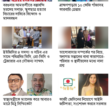
বরগুনার আমতলীতে বস্তাবন্দি
​ব্রাহ্মণপাড়ায় ১০ কেজি গাঁজাসহ
মরদেহ সনাক্ত, স্কুলছাত্র হত্যার
কারবারি গ্রেপ্তার
বিচারের দাবিতে বিক্ষোভ ও
মানববন্ধন
ইউজিসির ৪ সদস্য ও সচিব এর
ভালোবাসার সম্পর্কের পর বিয়ে,
সাথে পবিপ্রবির ভিসি, প্রো-ভিসি ও
অনাগত সন্তানের বাবা কারাগারে-
ট্রেজারার এর সৌজন্য সাক্ষাৎ
পরিবার ও স্থানীয়দের মধ্যে নানা
প্রশ্ন
স্বাস্থ্যমন্ত্রীকে ম্যানেজ করে আবারও
কাজী জেসিনের নিয়োগে আইনি
মাঠে মিঠু সিন্ডিকেট!
জটিলতা, সংশোধন করবে সরকার