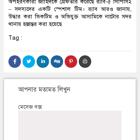
অপহরণকারী জাহিদকে গ্রেফতার করেছে র‌্যাব-৫ সিপিসি২
– সদস্যদের একটি স্পেশাল টিম। র‌্যাব আরও জানায়,
উদ্ধার করা ভিকটিম ও অভিযুক্ত আসামিকে নাটোর সদর
থানায় হস্তান্তর করা হয়েছে
Tag :
আপনার মতামত লিখুন
মেসেজ বক্স