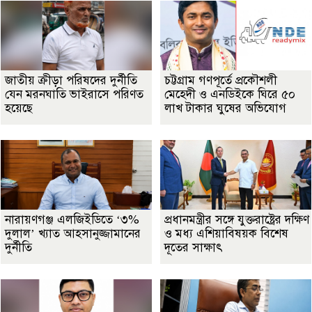
জাতীয় ক্রীড়া পরিষদের দুর্নীতি
চট্টগ্রাম গণপূর্তে প্রকৌশলী
যেন মরনঘাতি ভাইরাসে পরিণত
মেহেদী ও এনডিইকে ঘিরে ৫০
হয়েছে
লাখ টাকার ঘুষের অভিযোগ
নারায়ণগঞ্জ এলজিইডিতে ‘৩%
প্রধানমন্ত্রীর সঙ্গে যুক্তরাষ্ট্রের দক্ষিণ
দুলাল’ খ্যাত আহসানুজ্জামানের
ও মধ্য এশিয়াবিষয়ক বিশেষ
দুর্নীতি
দূতের সাক্ষাৎ