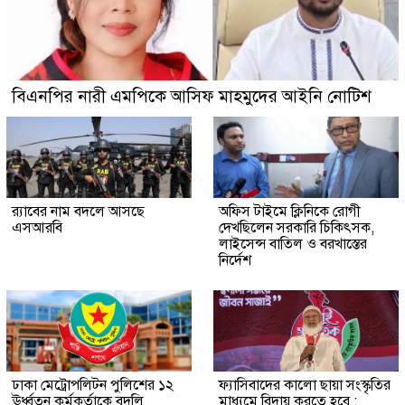
বিএনপির নারী এমপিকে আসিফ মাহমুদের আইনি নোটিশ
র‍্যাবের নাম বদলে আসছে
অফিস টাইমে ক্লিনিকে রোগী
এসআরবি
দেখছিলেন সরকারি চিকিৎসক,
লাইসেন্স বাতিল ও বরখাস্তের
নির্দেশ
ঢাকা মেট্রোপলিটন পুলিশের ১২
ফ্যাসিবাদের কালো ছায়া সংস্কৃতির
ঊর্ধ্বতন কর্মকর্তাকে বদলি
মাধ্যমে বিদায় করতে হবে :