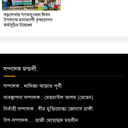
বড়লেখায় গণঅভ্যুত্থান দিবস
উপলক্ষে মাসব্যাপী বৃক্ষরোপণ
কর্মসূচির উদ্বোধন
সম্পাদক মন্ডলী
সম্পাদক : খাদিজা আক্তার পূর্ণী
ব্যবস্থাপনা সম্পাদক : মেছমাউল আলম (মোহন)
নির্বাহী সম্পাদক : বীর মুক্তিযোদ্ধা জোনাস ঢাকী
উপ-সম্পাদক.... হাজী মোহাম্মদ মহসীন