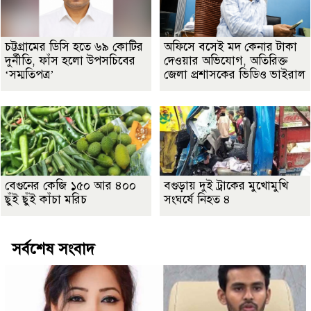
চট্টগ্রামের ডিসি হতে ৬৯ কোটির
অফিসে বসেই মদ কেনার টাকা
দুর্নীতি, ফাঁস হলো উপসচিবের
দেওয়ার অভিযোগ, অতিরিক্ত
‘সম্মতিপত্র’
জেলা প্রশাসকের ভিডিও ভাইরাল
বেগুনের কেজি ১৫০ আর ৪০০
বগুড়ায় দুই ট্রাকের মুখোমুখি
ছুঁই ছুঁই কাঁচা মরিচ
সংঘর্ষে নিহত ৪
সর্বশেষ সংবাদ