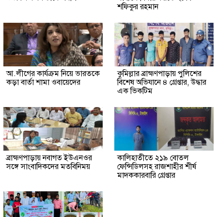
শফিকুর রহমান
আ.লীগের কার্যক্রম নিয়ে ভারতকে
কুমিল্লার ব্রাহ্মণপাড়ায় পুলিশের
কড়া বার্তা শামা ওবায়েদের
বিশেষ অভিযানে ৪ গ্রেপ্তার, উদ্ধার
এক ভিকটিম
ব্রাহ্মণপাড়ায় নবাগত ইউএনওর
কালিহাতীতে ২১৯ বোতল
সঙ্গে সাংবাদিকদের মতবিনিময়
ফেন্সিডিলসহ রাজশাহীর শীর্ষ
মাদককারবারি গ্রেপ্তার