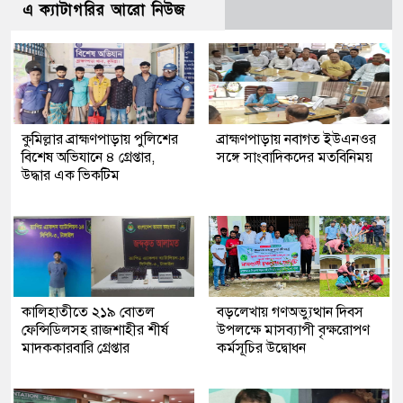
এ ক্যাটাগরির আরো নিউজ
কুমিল্লার ব্রাহ্মণপাড়ায় পুলিশের
ব্রাহ্মণপাড়ায় নবাগত ইউএনওর
বিশেষ অভিযানে ৪ গ্রেপ্তার,
সঙ্গে সাংবাদিকদের মতবিনিময়
উদ্ধার এক ভিকটিম
কালিহাতীতে ২১৯ বোতল
বড়লেখায় গণঅভ্যুত্থান দিবস
ফেন্সিডিলসহ রাজশাহীর শীর্ষ
উপলক্ষে মাসব্যাপী বৃক্ষরোপণ
মাদককারবারি গ্রেপ্তার
কর্মসূচির উদ্বোধন