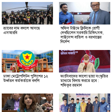
র‍্যাবের নাম বদলে আসছে
অফিস টাইমে ক্লিনিকে রোগী
এসআরবি
দেখছিলেন সরকারি চিকিৎসক,
লাইসেন্স বাতিল ও বরখাস্তের
নির্দেশ
ঢাকা মেট্রোপলিটন পুলিশের ১২
ফ্যাসিবাদের কালো ছায়া সংস্কৃতির
ঊর্ধ্বতন কর্মকর্তাকে বদলি
মাধ্যমে বিদায় করতে হবে :
শফিকুর রহমান