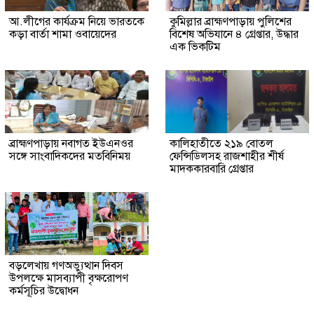
আ.লীগের কার্যক্রম নিয়ে ভারতকে
কুমিল্লার ব্রাহ্মণপাড়ায় পুলিশের
কড়া বার্তা শামা ওবায়েদের
বিশেষ অভিযানে ৪ গ্রেপ্তার, উদ্ধার
এক ভিকটিম
ব্রাহ্মণপাড়ায় নবাগত ইউএনওর
কালিহাতীতে ২১৯ বোতল
সঙ্গে সাংবাদিকদের মতবিনিময়
ফেন্সিডিলসহ রাজশাহীর শীর্ষ
মাদককারবারি গ্রেপ্তার
বড়লেখায় গণঅভ্যুত্থান দিবস
উপলক্ষে মাসব্যাপী বৃক্ষরোপণ
কর্মসূচির উদ্বোধন