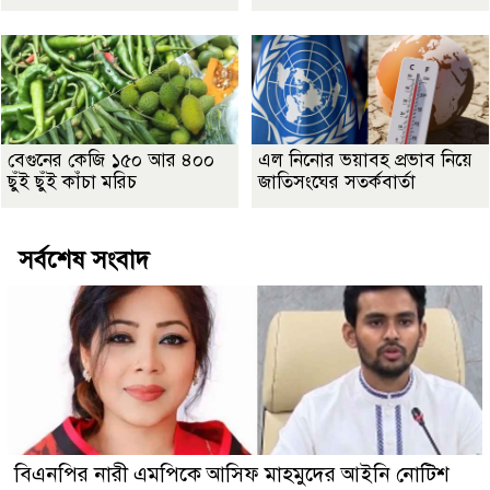
বেগুনের কেজি ১৫০ আর ৪০০
এল নিনোর ভয়াবহ প্রভাব নিয়ে
ছুঁই ছুঁই কাঁচা মরিচ
জাতিসংঘের সতর্কবার্তা
সর্বশেষ সংবাদ
বিএনপির নারী এমপিকে আসিফ মাহমুদের আইনি নোটিশ