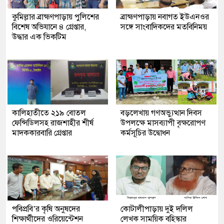
কুমিল্লার ব্রাহ্মণপাড়ায় পুলিশের
ব্রাহ্মণপাড়ায় নবাগত ইউএনওর
বিশেষ অভিযানে ৪ গ্রেপ্তার,
সঙ্গে সাংবাদিকদের মতবিনিময়
উদ্ধার এক ভিকটিম
কালিহাতীতে ২১৯ বোতল
বড়লেখায় গণঅভ্যুত্থান দিবস
ফেন্সিডিলসহ রাজশাহীর শীর্ষ
উপলক্ষে মাসব্যাপী বৃক্ষরোপণ
মাদককারবারি গ্রেপ্তার
কর্মসূচির উদ্বোধন
পবিপ্রবি’র কৃষি অনুষদের
কোটালীপাড়ায় দুই দলিল
শিক্ষার্থীদের ওরিয়েন্টেশন
লেখক সাময়িক বহিস্কার