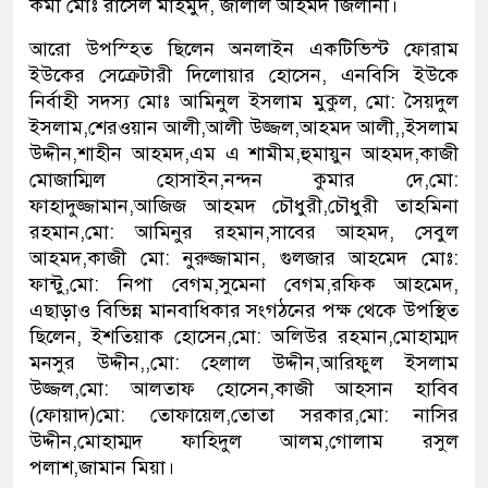
কর্মী মোঃ রাসেল মাহমুদ, জালাল আহমদ জিলানী।
আরো উপস্হিত ছিলেন অনলাইন একটিভিস্ট ফোরাম
ইউকের সেক্রেটারী দিলোয়ার হোসেন, এনবিসি ইউকে
নির্বাহী সদস্য মোঃ আমিনুল ইসলাম মুকুল, মো: সৈয়দুল
ইসলাম,শেরওয়ান আলী,আলী উজ্জল,আহমদ আলী,,ইসলাম
উদ্দীন,শাহীন আহমদ,এম এ শামীম,হুমায়ুন আহমদ,কাজী
মোজাম্মিল হোসাইন,নন্দন কুমার দে,মো:
ফাহাদুজ্জামান,আজিজ আহমদ চৌধুরী,চৌধুরী তাহমিনা
রহমান,মো: আমিনুর রহমান,সাবের আহমদ, সেবুল
আহমদ,কাজী মো: নুরুজ্জামান, গুলজার আহমেদ মোঃ:
ফান্টু,মো: নিপা বেগম,সুমেনা বেগম,রফিক আহমেদ,
এছাড়াও বিভিন্ন মানবাধিকার সংগঠনের পক্ষ থেকে উপস্থিত
ছিলেন, ইশতিয়াক হোসেন,মো: অলিউর রহমান,মোহাম্মদ
মনসুর উদ্দীন,,মো: হেলাল উদ্দীন,আরিফুল ইসলাম
উজ্জল,মো: আলতাফ হোসেন,কাজী আহসান হাবিব
(ফোয়াদ)মো: তোফায়েল,তোতা সরকার,মো: নাসির
উদ্দীন,মোহাম্মদ ফাহিদুল আলম,গোলাম রসুল
পলাশ,জামান মিয়া।