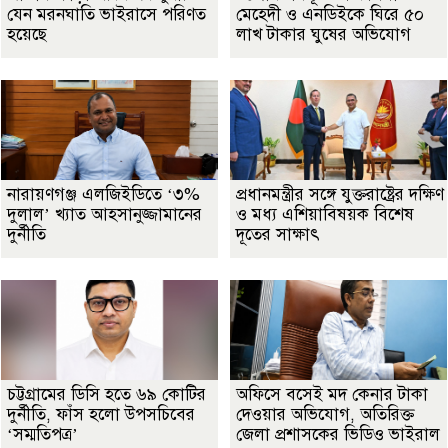
যেন মরনঘাতি ভাইরাসে পরিণত
মেহেদী ও এনডিইকে ঘিরে ৫০
হয়েছে
লাখ টাকার ঘুষের অভিযোগ
নারায়ণগঞ্জ এলজিইডিতে ‘৩%
প্রধানমন্ত্রীর সঙ্গে যুক্তরাষ্ট্রের দক্ষিণ
দুলাল’ খ্যাত আহসানুজ্জামানের
ও মধ্য এশিয়াবিষয়ক বিশেষ
দুর্নীতি
দূতের সাক্ষাৎ
চট্টগ্রামের ডিসি হতে ৬৯ কোটির
অফিসে বসেই মদ কেনার টাকা
দুর্নীতি, ফাঁস হলো উপসচিবের
দেওয়ার অভিযোগ, অতিরিক্ত
‘সম্মতিপত্র’
জেলা প্রশাসকের ভিডিও ভাইরাল