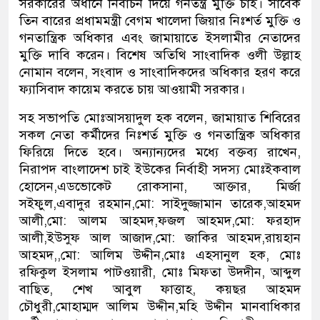
সরকারের অধীনে নির্বাচন দিয়ে গনতন্ত্র মুক্তি চাই। সাবেক
তিন বারের প্রধামমন্ত্রী বেগম খালেদা জিয়ার নিঃশর্ত মুক্তি ও
গনতান্ত্রিক অধিকার এবং জামায়াতে ইসলামীর নেতাদের
মুক্তি দাবি করেন। বিশেষ অতিথি সাংবাদিক ওলী উল্লাহ
নোমান বলেন, সংবাদ ও সাংবাদিকদের অধিকার হরণ করে
ফ্যাসিবাদ কায়েম করতে চায় আওয়ামী সরকার।
সহ সভাপতি মোঃআসয়াদুল হক বলেন, জামায়াত শিবিরের
সকল নেতা কর্মীদের নিঃশর্ত মুক্তি ও গনতান্ত্রিক অধিকার
ফিরিয়ে দিতে হবে। অন্যান্যদের মধ্যে বক্তব্য রাখেন,
নিরাপদ বাংলাদেশ চাই ইউকের নির্বাহী সদস্য মোঃইকবাল
হোসেন,এডভোকেট রোকসানা, আক্তার, মির্জা
সইফুল,এবাদুর রহমান,মো: সাইদুজ্জামান তারেক,আহমদ
আলী,মো: আলম আহমদ,ফজল আহমদ,মো: ফরহাদ
আলী,ইউসুফ আল আজাদ,মো: জাকির আহমদ,রায়হান
আহমদ,,মো: আলিম উদ্দীন,মোঃ এহসানুল হক, মোঃ
রফিকুল ইসলাম পাটওয়ারী, মোঃ মিফতা উদদীন, আব্দুল
বাছিত, শেখ আবুল ফাত্তাহ, কয়ছর আহমদ
চৌধুরী,মোহাম্মদ আলিম উদ্দীন,মহি উদ্দীন মানবাধিকার