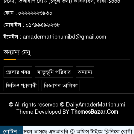
৮০/২, ভিআইপি রোড (চতুর্থ তলা) কাকরাইল, ঢাকা-১০০০
ফোন : ০২২২২২২৩৯৩০
মোবাইল : ০১৭৯৯৪৯৬২৩৮
ইমেইল :
amadermatribhumibd@gmail.com
অন্যান্য মেনু
জেলার খবর
মাতৃভূমি পরিবার
অন্যান্য
ভিডিও গ্যালারী
বিজ্ঞাপন তালিকা
© All rights reserved © DailyAmaderMatribhumi
Theme Developed BY
ThemesBazar.Com
 নাম বদলে আসছে এসআরবি
নোটিশ :
অফিস টাইমে ক্লিনিকে রোগী দেখছিলে