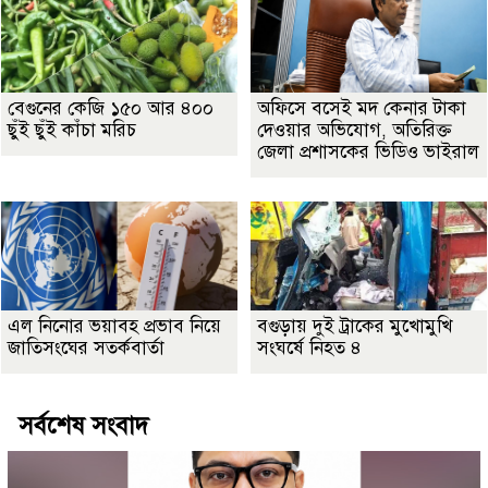
বেগুনের কেজি ১৫০ আর ৪০০
অফিসে বসেই মদ কেনার টাকা
ছুঁই ছুঁই কাঁচা মরিচ
দেওয়ার অভিযোগ, অতিরিক্ত
জেলা প্রশাসকের ভিডিও ভাইরাল
এল নিনোর ভয়াবহ প্রভাব নিয়ে
বগুড়ায় দুই ট্রাকের মুখোমুখি
জাতিসংঘের সতর্কবার্তা
সংঘর্ষে নিহত ৪
সর্বশেষ সংবাদ