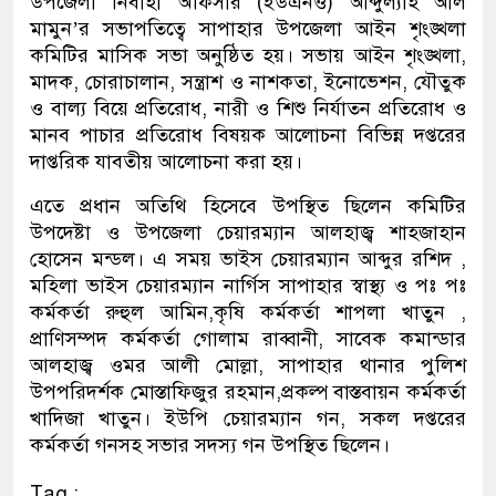
উপজেলা নির্বাহী অফিসার (ইউএনও) আব্দুল্যাহ আল
মামুন’র সভাপতিত্বে সাপাহার উপজেলা আইন শৃংঙ্খলা
কমিটির মাসিক সভা অনুষ্ঠিত হয়। সভায় আইন শৃংঙ্খলা,
মাদক, চোরাচালান, সন্ত্রাশ ও নাশকতা, ইনোভেশন, যৌতুক
ও বাল্য বিয়ে প্রতিরোধ, নারী ও শিশু নির্যাতন প্রতিরোধ ও
মানব পাচার প্রতিরোধ বিষয়ক আলোচনা বিভিন্ন দপ্তরের
দাপ্তরিক যাবতীয় আলোচনা করা হয়।
এতে প্রধান অতিথি হিসেবে উপস্থিত ছিলেন কমিটির
উপদেষ্টা ও উপজেলা চেয়ারম্যান আলহাজ্ব শাহজাহান
হোসেন মন্ডল। এ সময় ভাইস চেয়ারম্যান আব্দুর রশিদ ,
মহিলা ভাইস চেয়ারম্যান নার্গিস সাপাহার স্বাস্থ্য ও পঃ পঃ
কর্মকর্তা রুহুল আমিন,কৃষি কর্মকর্তা শাপলা খাতুন ,
প্রাণিসম্পদ কর্মকর্তা গোলাম রাব্বানী, সাবেক কমান্ডার
আলহাজ্ব ওমর আলী মোল্লা, সাপাহার থানার পুলিশ
উপপরিদর্শক মোস্তাফিজুর রহমান,প্রকল্প বাস্তবায়ন কর্মকর্তা
খাদিজা খাতুন। ইউপি চেয়ারম্যান গন, সকল দপ্তরের
কর্মকর্তা গনসহ সভার সদস্য গন উপস্থিত ছিলেন।
Tag :