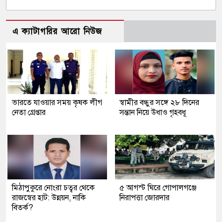
এ ক্যাটাগরির আরো নিউজ
ভারতে যাওয়ার সময় কৃষক লীগ
স্বামীর বন্ধুর সঙ্গে ২৮ দিনের
নেতা গ্রেপ্তার
সন্তান নিয়ে উধাও গৃহবধূ
মিঠাপুকুরে নোংরা চত্বর থেকে
৫ আগস্ট ঘিরে গোপালগঞ্জে
রাজস্বের হাট: উন্নয়ন, নাকি
নিরাপত্তা জোরদার
বিতর্ক?