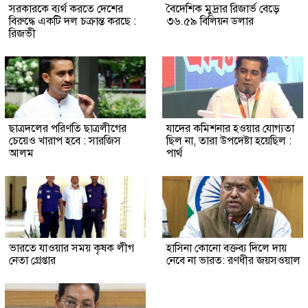
সরকারকে ব্যর্থ করতে দেশের
বৈদেশিক মুদ্রার রিজার্ভ বেড়ে
বিরুদ্ধে একটি দল চক্রান্ত করছে :
৩৬.৫৯ বিলিয়ন ডলার
রিজভী
ছাত্রদলের পরিণতি ছাত্রলীগের
যাদের কমিশনার হওয়ার যোগ্যতা
চেয়েও খারাপ হবে : সারজিস
ছিল না, তারা উপদেষ্টা হয়েছিল :
আলম
পার্থ
ভারতে যাওয়ার সময় কৃষক লীগ
হাসিনা কোনো বক্তব্য দিলে দায়
নেতা গ্রেপ্তার
নেবে না ভারত: রণধীর জয়সওয়াল