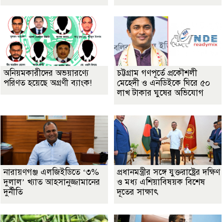
অনিয়মকারীদের অভয়ারণ্যে
চট্টগ্রাম গণপূর্তে প্রকৌশলী
পরিণত হয়েছে অগ্রণী ব্যাংক!
মেহেদী ও এনডিইকে ঘিরে ৫০
লাখ টাকার ঘুষের অভিযোগ
নারায়ণগঞ্জ এলজিইডিতে ‘৩%
প্রধানমন্ত্রীর সঙ্গে যুক্তরাষ্ট্রের দক্ষিণ
দুলাল’ খ্যাত আহসানুজ্জামানের
ও মধ্য এশিয়াবিষয়ক বিশেষ
দুর্নীতি
দূতের সাক্ষাৎ