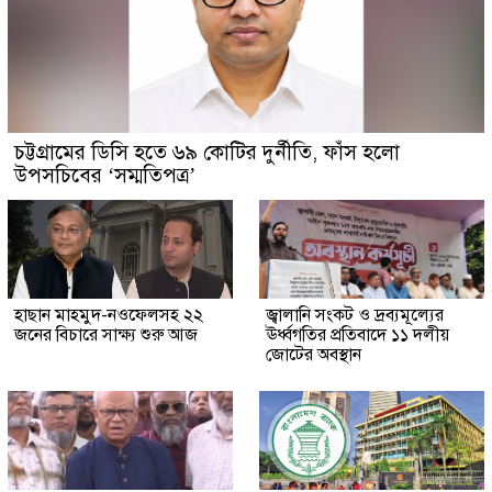
চট্টগ্রামের ডিসি হতে ৬৯ কোটির দুর্নীতি, ফাঁস হলো
উপসচিবের ‘সম্মতিপত্র’
হাছান মাহমুদ-নওফেলসহ ২২
জ্বালানি সংকট ও দ্রব্যমূল্যের
জনের বিচারে সাক্ষ্য শুরু আজ
ঊর্ধ্বগতির প্রতিবাদে ১১ দলীয়
জোটের অবস্থান