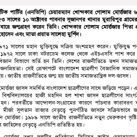
েটিক পার্টির (এনডিপি) চেয়ারম্যান খোন্দকার গোলাম মোর্ত্তজার
৩ সালের ১০ অক্টোবর পাবনার সুজানগর থানার মুরারিপুর গ্রাম
 পরিবারে জন্মগ্রহণ করেন তিনি। খোন্দকার গোলাম মোর্ত্তজার পিতা প
 হোসেন এবং মাতা প্রয়াত সালেহা মুর্শিদ।
৭১ সালের মহান মুক্তিযুদ্ধে সক্রিয় অংশগ্রহণ করেন। মুক্তিযুদ্ধ পর
েশে ১৯৭২ সালে ঢাকা নটরডেম কলেজ থেকে এইচএসসি পাশ করে 
ষ্ট্রবিজ্ঞান বিভাগে ভর্তি হন তিনি। দেশের রাজনীতিতে তখন সমাজতান্
 জনপ্রিয়তা। সেই প্রেক্ষাপটে বাংলাদেশ ছাত্রলীগ বৈজ্ঞানিক সমাজতন্
ত হয়। জাতীয় রাজনীতিতে জন্ম হয় জাতীয় সমাজতান্ত্রিক দল-জাসদ।
োর্ত্তজা জাসদ সমর্থিত বাংলাদেশ ছাত্রলীগের সাথে জড়িয়ে পড়েন।
বিশ্ববিদ্যালয়ের হাজী মহসিন হল শাখা জাসদ ছাত্রলীগের সাং
ত হন। পরবর্তীতে আন্দোলন-সংগ্রামের কারণে পাঁচবার কারাবরণ
ীর্জা সুলতান রাজার নেতৃত্বে পুনর্গঠিত জাসদে সক্রিয়ভাবে 
ন মোর্ত্তজা। ১৯৮৯ সালে জাতীয় রাজনীতিতে নতুন মেরুকরণ সৃষ্ট
াহিদের নেতৃত্বে এনডিপি প্রতিষ্ঠিত হয়।