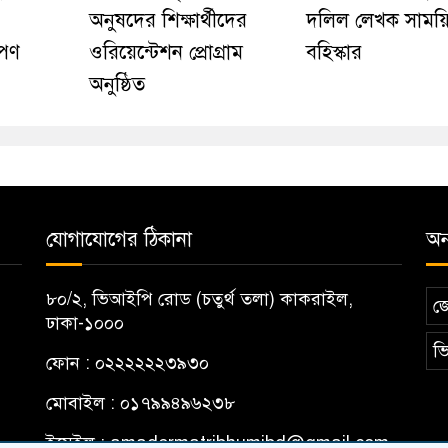
অনুষদের শিক্ষার্থীদের
দলিল লেখক সাময়
োপণ
ওরিয়েন্টেশন প্রোগ্রাম
বহিস্কার
অনুষ্ঠিত
যোগাযোগের ঠিকানা
অন্
৮০/২, ভিআইপি রোড (চতুর্থ তলা) কাকরাইল,
জ
ঢাকা-১০০০
ভি
ফোন : ০২২২২২২৩৯৩০
মোবাইল : ০১৭৯৯৪৯৬২৩৮
ইমেইল :
amadermatribhumibd@gmail.com