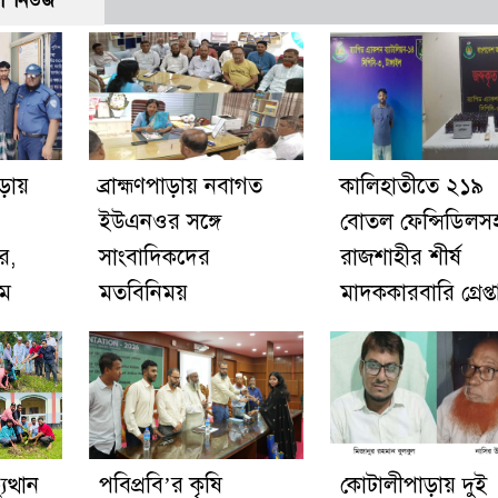
ো নিউজ
াড়ায়
ব্রাহ্মণপাড়ায় নবাগত
কালিহাতীতে ২১৯
ইউএনওর সঙ্গে
বোতল ফেন্সিডিলস
র,
সাংবাদিকদের
রাজশাহীর শীর্ষ
িম
মতবিনিময়
মাদককারবারি গ্রেপ্ত
ত্থান
পবিপ্রবি’র কৃষি
কোটালীপাড়ায় দুই