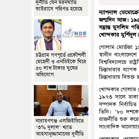
দুর্নীতি যেন মরনঘাতি
ভাইরাসে পরিণত হয়েছে
ন্যাশনাল ডেমোক্র
জন্মদিন আজ। ১৯৫
সম্ভ্রান্ত মুসলিম
খোন্দকার মুর্শিদুল
গোলাম মোর্ত্তজা ১৯
স্বাধীন বাংলাদ
চট্টগ্রাম গণপূর্তে প্রকৌশলী
মেহেদী ও এনডিইকে ঘিরে
বিশ্ববিদ্যালয়ে রা
৫০ লাখ টাকার ঘুষের
চিন্তাধারার ব্যাপক
অভিযোগ
চিন্তাধারায় বিভক্
খোন্দকার গোলাম ম
১৯৭৩ সালে ঢাকা 
সম্পাদক নির্বাচি
তিনি। ’৮০ দশকে ম
রাজনীতি শুরু করে
নারায়ণগঞ্জ এলজিইডিতে
সাংবাদিক আনোয়ার জ
‘৩% দুলাল’ খ্যাত
আহসানুজ্জামানের দুর্নীতি