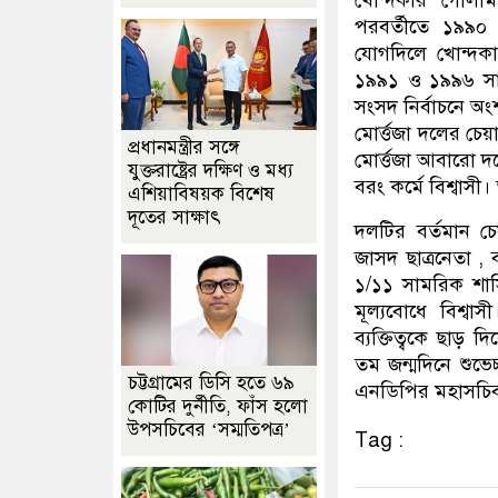
খোন্দকার গোলাম 
পরবর্তীতে ১৯৯
যোগদিলে খোন্দকা
১৯৯১ ও ১৯৯৬ সাল
সংসদ নির্বাচনে অ
মোর্ত্তজা দলের চ
প্রধানমন্ত্রীর সঙ্গে
মোর্ত্তজা আবারো দ
যুক্তরাষ্ট্রের দক্ষিণ ও মধ্য
বরং কর্মে বিশ্বাসী
এশিয়াবিষয়ক বিশেষ
দূতের সাক্ষাৎ
দলটির বর্তমান চে
জাসদ ছাত্রনেতা , ব
১/১১ সামরিক শাসি
মূল্যবোধে বিশ্বাস
ব্যক্তিত্বকে ছাড়
তম জন্মদিনে শুভেচ
চট্টগ্রামের ডিসি হতে ৬৯
এনডিপির মহাসচিব 
কোটির দুর্নীতি, ফাঁস হলো
উপসচিবের ‘সম্মতিপত্র’
Tag :