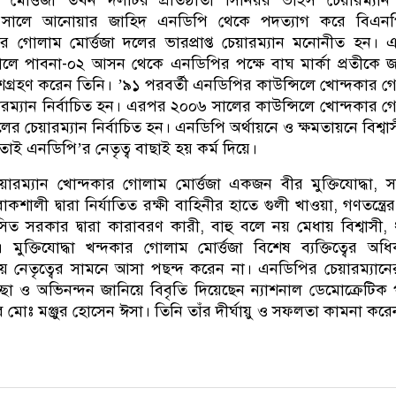
মোর্ত্তজা তখন দলটির প্রতিষ্ঠাতা সিনিয়র ভাইস চেয়ারম্যা
০ সালে আনোয়ার জাহিদ এনডিপি থেকে পদত্যাগ করে বিএনপ
র গোলাম মোর্ত্তজা দলের ভারপ্রাপ্ত চেয়ারম্যান মনোনীত হন।
ে পাবনা-০২ আসন থেকে এনডিপির পক্ষে বাঘ মার্কা প্রতীকে 
ংশগ্রহণ করেন তিনি। ’৯১ পরবর্তী এনডিপির কাউন্সিলে খোন্দকার 
েয়ারম্যান নির্বাচিত হন। এরপর ২০০৬ সালের কাউন্সিলে খোন্দকার 
লের চেয়ারম্যান নির্বাচিত হন। এনডিপি অর্থায়নে ও ক্ষমতায়নে বিশ্বা
। তাই এনডিপি’র নেতৃত্ব বাছাই হয় কর্ম দিয়ে।
য়ারম্যান খোন্দকার গোলাম মোর্ত্তজা একজন বীর মুক্তিযোদ্ধা, 
াকশালী দ্বারা নির্যাতিত রক্ষী বাহিনীর হাতে গুলী খাওয়া, গণতন্ত্রের
ত সরকার দ্বারা কারাবরণ কারী, বাহু বলে নয় মেধায় বিশ্বাসী, ধ
ী। মুক্তিযোদ্ধা খন্দকার গোলাম মোর্ত্তজা বিশেষ ব্যক্তিত্বের অধি
 দিয়ে নেতৃত্বের সামনে আসা পছন্দ করেন না। এনডিপির চেয়ারম্যান
্ছা ও অভিনন্দন জানিয়ে বিবৃতি দিয়েছেন ন্যাশনাল ডেমোক্রেটিক পা
মোঃ মঞ্জুর হোসেন ঈসা। তিনি তাঁর দীর্ঘায়ু ও সফলতা কামনা করে