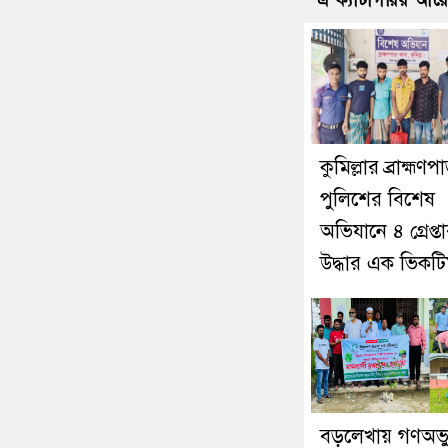
এ ক্যাটাগরির আর
কুমিল্লার ব্রাহ্মণপ
পুলিশের বিশেষ
অভিযানে ৪ গ্রেপ্তা
উদ্ধার এক ভিকট
বড়লেখায় গণঅভ্যু