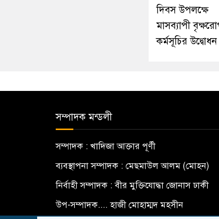
দিবস উপলক্ষে
মাসব্যাপী বৃক্ষর
কর্মসূচির উদ্বোধন
সম্পাদক মন্ডলী
সম্পাদক : খাদিজা আক্তার পূর্ণী
ব্যবস্থাপনা সম্পাদক : মেছমাউল আলম (মোহন)
নির্বাহী সম্পাদক : বীর মুক্তিযোদ্ধা জোনাস ঢাকী
উপ-সম্পাদক.... হাজী মোহাম্মদ মহসীন