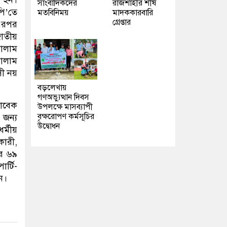
ন হন।
সাংবাদিকদের
রাজশাহীর শীর্ষ
ি’তে
মতবিনিময়
মাদককারবারি
গ্রেপ্তার
 এরপর
জাতীয়
গোলাম
গোলাম
সী নয়
বড়লেখায়
গণঅভ্যুত্থান দিবস
সাবেক
উপলক্ষে মাসব্যাপী
বৃক্ষরোপণ কর্মসূচির
 জন্য
উদ্বোধন
র্মীয়
কারী,
ের ৬৯
র্টি-
ন।