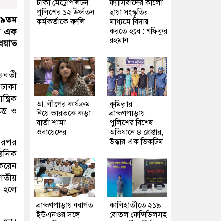
ঢাকা মেট্রোপলিটন
ফ্যাসিবাদের কালো
পুলিশের ১২ ঊর্ধ্বতন
ছায়া সংস্কৃতির
 ৬৯তম
কর্মকর্তাকে বদলি
মাধ্যমে বিদায়
করতে হবে : শফিকুর
ের এক
রহমান
্রয়াত
বর্তী
ঢাকা
ত্রিক
আ.লীগের কার্যক্রম
কুমিল্লার
ত্র ও
নিয়ে ভারতকে কড়া
ব্রাহ্মণপাড়ায়
বার্তা শামা
পুলিশের বিশেষ
ওবায়েদের
অভিযানে ৪ গ্রেপ্তার,
উদ্ধার এক ভিকটিম
 এরপর
গঠনিক
 করেন
জাতীয়
ি হলে
ব্রাহ্মণপাড়ায় নবাগত
কালিহাতীতে ২১৯
ইউএনওর সঙ্গে
বোতল ফেন্সিডিলসহ