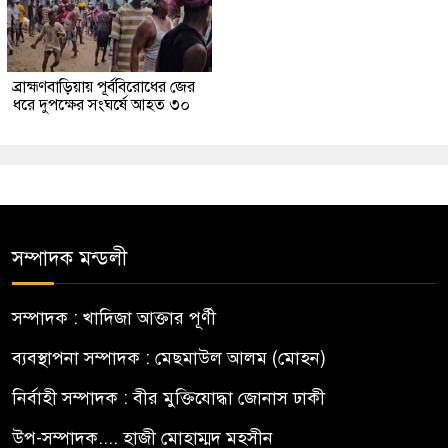
ব্রাহ্মণবাড়িয়ায় পূর্ববিরোধের জের
ধরে দুপক্ষের সংঘর্ষে আহত ৩০
সম্পাদক মন্ডলী
সম্পাদক : খাদিজা আক্তার পূর্ণী
ব্যবস্থাপনা সম্পাদক : মেছমাউল আলম (মোহন)
নির্বাহী সম্পাদক : বীর মুক্তিযোদ্ধা জোনাস ঢাকী
উপ-সম্পাদক.... হাজী মোহাম্মদ মহসীন