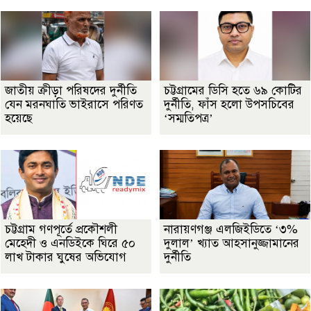
জাতীয় ক্রীড়া পরিষদের দুর্নীতি
চট্টগ্রামের ডিসি হতে ৬৯ কোটির
যেন মরনঘাতি ভাইরাসে পরিণত
দুর্নীতি, ফাঁস হলো উপসচিবের
হয়েছে
‘সম্মতিপত্র’
চট্টগ্রাম গণপূর্তে প্রকৌশলী
নারায়ণগঞ্জ এলজিইডিতে ‘৩%
মেহেদী ও এনডিইকে ঘিরে ৫০
দুলাল’ খ্যাত আহসানুজ্জামানের
লাখ টাকার ঘুষের অভিযোগ
দুর্নীতি