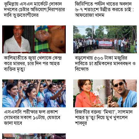
কুমিল্লায় এসএন মার্কেটে দোকান
জিডিপিতে পর্যটন খাতের অবদান
দখলের চেষ্টার অভিযোগ,নিরাপত্তার
৬-৭ শতাংশে উন্নীত করতে চাই :
দাবি ভুক্তভোগীদের
আফরোজা খানম
কালিহাতীতে জুয়া খেলাকে কেন্দ্র
বড়লেখায় ৫০০ টাকা মজুরির
করে মারধর, চার দিন পর আহত
দাবিতে চা শ্রমিকদের মানববন্ধন ও
ব্যক্তির মৃত্যু
বিক্ষোভ
এসএসসি পরীক্ষার ফল প্রকাশ
রিজভীর বক্তব্য ‘মিথ্যা’, সালমান
সোমবার সকাল ১০টায়, যেভাবে
শাহর মৃ’ত্যু নিয়ে মুখ খুললেন
জানা যাবে
শাবনূর