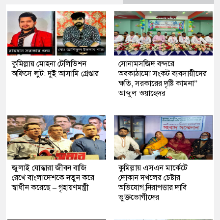
কুমিল্লায় মোহনা টেলিভিশন
সোনামসজিদ বন্দরে
অফিসে লুট: দুই আসামি গ্রেপ্তার
অবকাঠামো সংকট ব্যবসায়ীদের
ক্ষতি, সরকারের দৃষ্টি কামনা”
আব্দুল ওয়াহেদর
জুলাই যোদ্ধারা জীবন বাজি
কুমিল্লায় এসএন মার্কেটে
রেখে বাংলাদেশকে নতুন করে
দোকান দখলের চেষ্টার
স্বাধীন করেছে – গৃহায়ণমন্ত্রী
অভিযোগ,নিরাপত্তার দাবি
ভুক্তভোগীদের