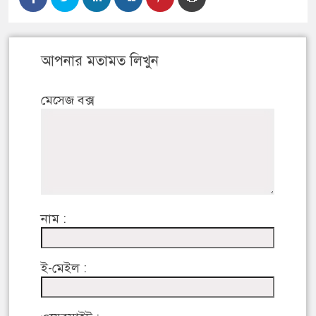
আপনার মতামত লিখুন
মেসেজ বক্স
নাম :
ই-মেইল :