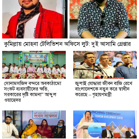
কুমিল্লায় মোহনা টেলিভিশন অফিসে লুট: দুই আসামি গ্রেপ্তার
সোনামসজিদ বন্দরে অবকাঠামো
জুলাই যোদ্ধারা জীবন বাজি রেখে
সংকট ব্যবসায়ীদের ক্ষতি,
বাংলাদেশকে নতুন করে স্বাধীন
সরকারের দৃষ্টি কামনা” আব্দুল
করেছে – গৃহায়ণমন্ত্রী
ওয়াহেদর