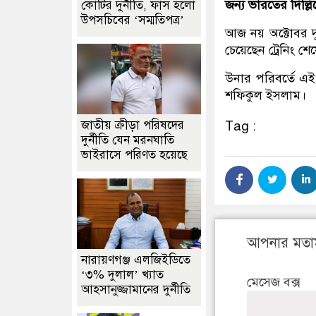
জন্য ভারতের দিল্ল
কোটির দুর্নীতি, ফাঁস হলো
উপসচিবের ‘সম্মতিপত্র’
আজ নয় অক্টোবর দু
চেয়েছেন ট্রেনিং শ
উনার পরিবর্তে এই
শফিকুল ইসলাম।
জাতীয় ক্রীড়া পরিষদের
Tag :
দুর্নীতি যেন মরনঘাতি
ভাইরাসে পরিণত হয়েছে
আপনার মতা
নারায়ণগঞ্জ এলজিইডিতে
‘৩% দুলাল’ খ্যাত
মেসেজ বক্স
আহসানুজ্জামানের দুর্নীতি