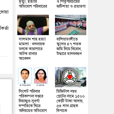
মৃত্যু, হত্যার
ও পিতৃপরিচয়ের
অভিযোগ পরিবারের
জটিলতা ও প্রতারণা
দোয়া
কর্তা
সালমান শাহ হত্যা
বালিয়াডাঙ্গীতে
মামলা : খলনায়ক
স্কুলের ৪৭ শতক
ডনকে কারাগারে
জমি নিয়ে বিরোধ,
আটক রাখার
উদ্ধারে মানববন্ধন
আবেদন
সিলেট পরিবার
ডিজিটাল নম্বর
পরিকল্পনা দপ্তরে
প্লেটের নামে ১৫০০
নিয়াজুর-সুবর্ণা
কোটি টাকা আদায়,
দম্পতিকে ঘিরে
৫৪ লাখ গ্রাহক
অনিয়মের অভিযোগ
বিপাকে