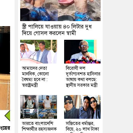
স্ত্রী পালিয়ে যাওয়ায় ৪০ লিটার দুধ
দিয়ে গোসল করলেন স্বামী
আমাদের নেতা
বিরোধী দল
মানবিক, কোনো
দুর্ভাগ্যবশত হাসিনার
বৈষম্য হবে না :
ভাষায় কথা বলছে:
স্বরাষ্ট্রমন্ত্রী
স্থানীয় সরকার মন্ত্রী
ভারতে বাংলাদেশি
সঞ্জিতের ধর্মান্তর,
ংয়ের
শিক্ষার্থীর রহস্যজনক
বিয়ে, ২০ লাখ টাকা