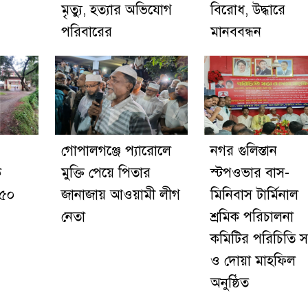
মৃত্যু, হত্যার অভিযোগ
বিরোধ, উদ্ধারে
পরিবারের
মানববন্ধন
গোপালগঞ্জে প্যারোলে
নগর গুলিস্তান
ক
মুক্তি পেয়ে পিতার
স্টপওভার বাস-
২৫০
জানাজায় আওয়ামী লীগ
মিনিবাস টার্মিনাল
নেতা
শ্রমিক পরিচালনা
কমিটির পরিচিতি 
ও দোয়া মাহফিল
অনুষ্ঠিত