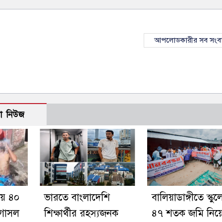
আপলোডকারীর সব সংব
ো নিউজ
য়ায় ৪০
ভারতে বাংলাদেশি
বালিয়াডাঙ্গীতে স্কুল
 গোসল
শিক্ষার্থীর রহস্যজনক
৪৭ শতক জমি নিয়