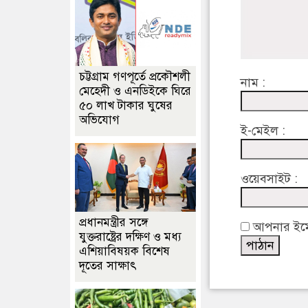
চট্টগ্রাম গণপূর্তে প্রকৌশলী
নাম :
মেহেদী ও এনডিইকে ঘিরে
৫০ লাখ টাকার ঘুষের
অভিযোগ
ই-মেইল :
ওয়েবসাইট :
প্রধানমন্ত্রীর সঙ্গে
আপনার ইমেইল
যুক্তরাষ্ট্রের দক্ষিণ ও মধ্য
এশিয়াবিষয়ক বিশেষ
দূতের সাক্ষাৎ