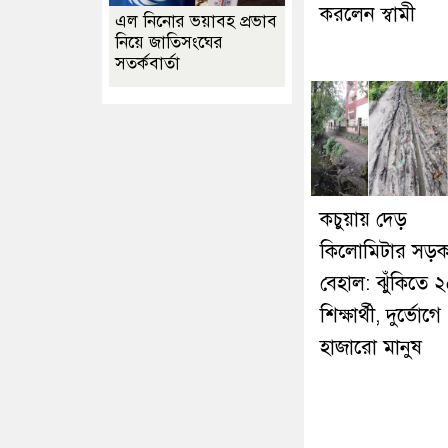
করলেন স্বামী
এল নিনোর ভয়াবহ প্রভাব
নিয়ে জাতিসংঘের
সতর্কবার্তা
কচুয়ায় দেড়
কিলোমিটার সড়
বেহাল: ঝুঁকিতে 
শিক্ষার্থী, দুর্ভোগে
হাজারো মানুষ