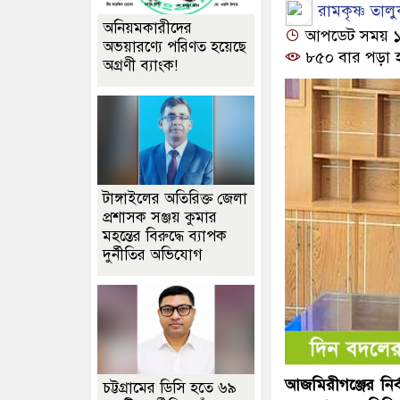
রামকৃষ্ণ তালু
অনিয়মকারীদের
আপডেট সময় ১২:
অভয়ারণ্যে পরিণত হয়েছে
৮৫০ বার পড়া 
অগ্রণী ব্যাংক!
টাঙ্গাইলের অতিরিক্ত জেলা
প্রশাসক সঞ্জয় কুমার
মহন্তের বিরুদ্ধে ব্যাপক
দুর্নীতির অভিযোগ
আজমিরীগঞ্জের নির্
চট্টগ্রামের ডিসি হতে ৬৯