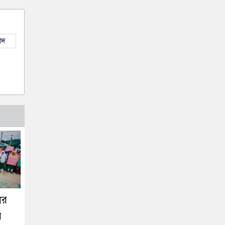
াদ
ের
ে