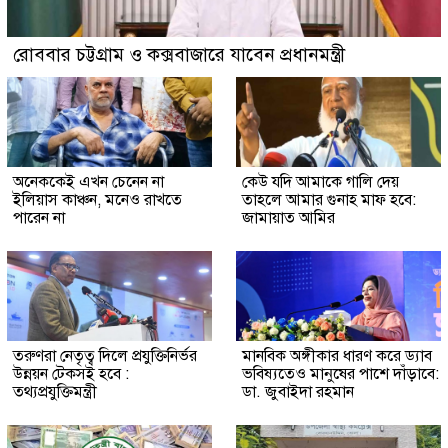
রোববার চট্টগ্রাম ও কক্সবাজারে যাবেন প্রধানমন্ত্রী
অনেককেই এখন চেনেন না
কেউ যদি আমাকে গালি দেয়
ইলিয়াস কাঞ্চন, মনেও রাখতে
তাহলে আমার গুনাহ মাফ হবে:
পারেন না
জামায়াত আমির
তরুণরা নেতৃত্ব দিলে প্রযুক্তিনির্ভর
মানবিক অঙ্গীকার ধারণ করে ড্যাব
উন্নয়ন টেকসই হবে :
ভবিষ্যতেও মানুষের পাশে দাঁড়াবে:
তথ্যপ্রযুক্তিমন্ত্রী
ডা. জুবাইদা রহমান