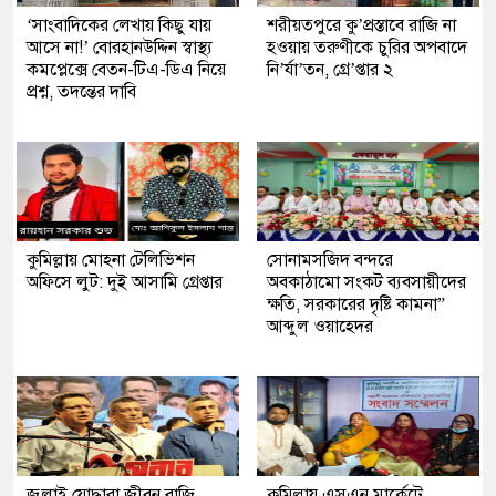
‘সাংবাদিকের লেখায় কিছু যায়
শরীয়তপুরে কু’প্রস্তাবে রাজি না
আসে না!’ বোরহানউদ্দিন স্বাস্থ্য
হওয়ায় তরুণীকে চুরির অপবাদে
কমপ্লেক্সে বেতন-টিএ-ডিএ নিয়ে
নি’র্যা’তন, গ্রে’প্তার ২
প্রশ্ন, তদন্তের দাবি
কুমিল্লায় মোহনা টেলিভিশন
সোনামসজিদ বন্দরে
অফিসে লুট: দুই আসামি গ্রেপ্তার
অবকাঠামো সংকট ব্যবসায়ীদের
ক্ষতি, সরকারের দৃষ্টি কামনা”
আব্দুল ওয়াহেদর
জুলাই যোদ্ধারা জীবন বাজি
কুমিল্লায় এসএন মার্কেটে