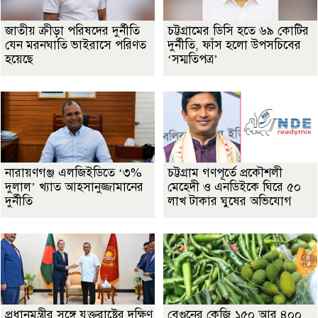
জাতীয় ক্রীড়া পরিষদের দুর্নীতি
চট্টগ্রামের ডিসি হতে ৬৯ কোটির
যেন মরনঘাতি ভাইরাসে পরিণত
দুর্নীতি, ফাঁস হলো উপসচিবের
হয়েছে
‘সম্মতিপত্র’
নারায়ণগঞ্জ এলজিইডিতে ‘৩%
চট্টগ্রাম গণপূর্তে প্রকৌশলী
দুলাল’ খ্যাত আহসানুজ্জামানের
মেহেদী ও এনডিইকে ঘিরে ৫০
দুর্নীতি
লাখ টাকার ঘুষের অভিযোগ
প্রধানমন্ত্রীর সঙ্গে যুক্তরাষ্ট্রের দক্ষিণ
বেগুনের কেজি ১৫০ আর ৪০০