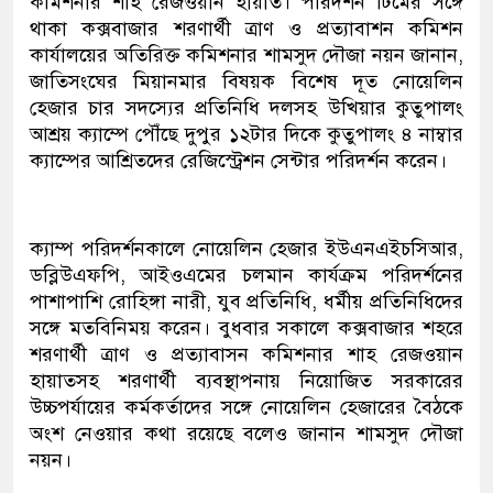
কমিশনার শাহ রেজওয়ান হায়াত। পরিদর্শন টিমের সঙ্গে
থাকা কক্সবাজার শরণার্থী ত্রাণ ও প্রত্যাবাশন কমিশন
কার্যালয়ের অতিরিক্ত কমিশনার শামসুদ দৌজা নয়ন জানান,
জাতিসংঘের মিয়ানমার বিষয়ক বিশেষ দূত নোয়েলিন
হেজার চার সদস্যের প্রতিনিধি দলসহ উখিয়ার কুতুপালং
আশ্রয় ক্যাম্পে পৌঁছে দুপুর ১২টার দিকে কুতুপালং ৪ নাম্বার
ক্যাম্পের আশ্রিতদের রেজিস্ট্রেশন সেন্টার পরিদর্শন করেন।
ক্যাম্প পরিদর্শনকালে নোয়েলিন হেজার ইউএনএইচসিআর,
ডব্লিউএফপি, আইওএমের চলমান কার্যক্রম পরিদর্শনের
পাশাপাশি রোহিঙ্গা নারী, যুব প্রতিনিধি, ধর্মীয় প্রতিনিধিদের
সঙ্গে মতবিনিময় করেন। বুধবার সকালে কক্সবাজার শহরে
শরণার্থী ত্রাণ ও প্রত্যাবাসন কমিশনার শাহ রেজওয়ান
হায়াতসহ শরণার্থী ব্যবস্থাপনায় নিয়োজিত সরকারের
উচ্চপর্যায়ের কর্মকর্তাদের সঙ্গে নোয়েলিন হেজারের বৈঠকে
অংশ নেওয়ার কথা রয়েছে বলেও জানান শামসুদ দৌজা
নয়ন।