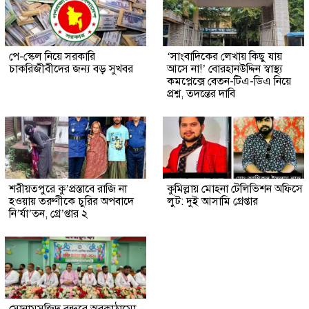
পে-স্কেল নিয়ে সরকারি
‘সাংবাদিকের লেখায় কিছু যায়
চাকরিজীবীদের জন্য বড় সুখবর
আসে না!’ বোরহানউদ্দিন স্বাস্থ্য
কমপ্লেক্সে বেতন-টিএ-ডিএ নিয়ে
প্রশ্ন, তদন্তের দাবি
শরীয়তপুরে কু’প্রস্তাবে রাজি না
কুমিল্লায় মোহনা টেলিভিশন অফিসে
হওয়ায় তরুণীকে চুরির অপবাদে
লুট: দুই আসামি গ্রেপ্তার
নি’র্যা’তন, গ্রে’প্তার ২
সোনামসজিদ বন্দরে অবকাঠামো